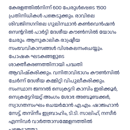
കേരളത്തിൽനിന്ന് 600 പേരുൾപ്പെടെ 1500
പ്രതിനിധികൾ പങ്കെടുക്കും. രാവിലെ
ശിവജിനഗറിലെ ഗുലിസ്ഥാൻ കൺവെൻഷൻ
സെന്ററിൽ പാർട്ടി ദേശീയ കൗൺസിൽ യോഗം
ചേരും. ആനുകാലിക രാഷ്ട്രീയ
സംഭവവികാസങ്ങൾ വിശകലനംചെയ്യും.
പോഷക ഘടകങ്ങളുടെ
ശാക്തീകരണത്തിനായി പദ്ധതി
ആവിഷ്‌കരിക്കും. വനിതാവിഭാഗം കൗൺസിൽ
ചേർന്ന് ദേശീയ കമ്മിറ്റി വിപുലീകരിക്കും.
സംസ്ഥാന ജനറൽ സെക്രട്ടറി കാസിം ഇരിക്കൂർ,
സെക്രട്ടേറിയറ്റ് അംഗം ശോഭ അബൂബക്കർ,
സ്വാഗതസംഘം ചെയർമാൻ എ.എം. ഷാജഹാൻ
സേട്ട്, തസ്‌നീം ഇബ്രാഹിം, ടി.ടി. സാലിഹ്, നസീർ
എന്നിവർ വാർത്താസമ്മേളനത്തിൽ
പങ്കെടുത്തു.