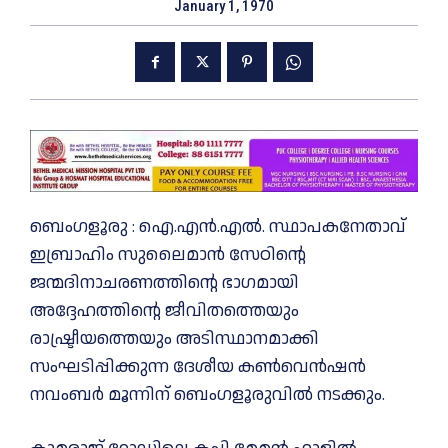
January 1, 1970
ബെംഗളൂരു : ഐ.എൻ.എൽ. സ്ഥാപകനേതാവ്
ഇബ്രാഹിം സുലൈമാൻ സേഠിന്റെ
ജന്മദിനാചരണത്തിന്റെ ഭാഗമായി
അദ്ദേഹത്തിന്റെ ജീവിതത്തെയും
രാഷ്ട്രീയത്തെയും അടിസ്ഥാനമാക്കി
സംഘടിപ്പിക്കുന്ന ദേശീയ കൺവെൻഷൻ
നവംബർ മൂന്നിന് ബെംഗളൂരുവിൽ നടക്കും.