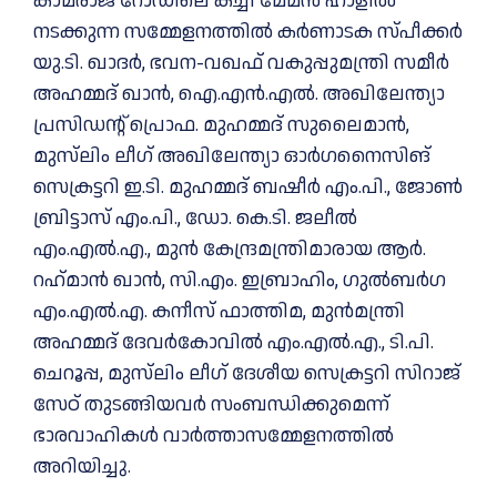
കാമരാജ് റോഡിലെ കച്ചി മേമൻ ഹാളിൽ
നടക്കുന്ന സമ്മേളനത്തിൽ കർണാടക സ്പീക്കർ
യു.ടി. ഖാദർ, ഭവന-വഖഫ് വകുപ്പുമന്ത്രി സമീർ
അഹമ്മദ് ഖാൻ, ഐ.എൻ.എൽ. അഖിലേന്ത്യാ
പ്രസിഡന്റ് പ്രൊഫ. മുഹമ്മദ് സുലൈമാൻ,
മുസ്‌ലിം ലീഗ് അഖിലേന്ത്യാ ഓർഗനൈസിങ്
സെക്രട്ടറി ഇ.ടി. മുഹമ്മദ് ബഷീർ എം.പി., ജോൺ
ബ്രിട്ടാസ് എം.പി., ഡോ. കെ.ടി. ജലീൽ
എം.എൽ.എ., മുൻ കേന്ദ്രമന്ത്രിമാരായ ആർ.
റഹ്‌മാൻ ഖാൻ, സി.എം. ഇബ്രാഹിം, ഗുൽബർഗ
എം.എൽ.എ. കനീസ് ഫാത്തിമ, മുൻമന്ത്രി
അഹമ്മദ് ദേവർകോവിൽ എം.എൽ.എ., ടി.പി.
ചെറൂപ്പ, മുസ്‌ലിം ലീഗ് ദേശീയ സെക്രട്ടറി സിറാജ്
സേഠ്‌ തുടങ്ങിയവർ സംബന്ധിക്കുമെന്ന്
ഭാരവാഹികൾ വാർത്താസമ്മേളനത്തിൽ
അറിയിച്ചു.