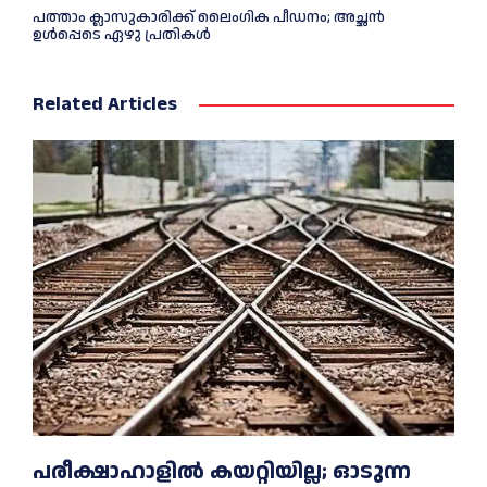
പത്താം ക്ലാസുകാരിക്ക് ലൈംഗിക പീഡനം; അച്ഛന്‍
ഉള്‍പ്പെടെ ഏഴു പ്രതികള്‍
Related Articles
പരീക്ഷാഹാളിൽ കയറ്റിയില്ല; ഓടുന്ന