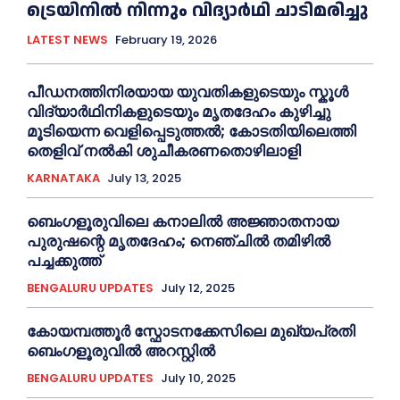
ട്രെയിനിൽ നിന്നും വിദ്യാർഥി ചാടിമരിച്ചു
LATEST NEWS
February 19, 2026
പീഡനത്തിനിരയായ യുവതികളുടെയും സ്കൂൾ
വിദ്യാർഥിനികളുടെയും മൃതദേഹം കുഴിച്ചു
മൂടിയെന്ന വെളിപ്പെടുത്തൽ; കോടതിയിലെത്തി
തെളിവ് നൽകി ശുചീകരണതൊഴിലാളി
KARNATAKA
July 13, 2025
ബെംഗളൂരുവിലെ കനാലിൽ അജ്ഞാതനായ
പുരുഷന്റെ മൃതദേഹം; നെഞ്ചിൽ തമിഴിൽ
പച്ചക്കുത്ത്
BENGALURU UPDATES
July 12, 2025
കോയമ്പത്തൂർ സ്ഫോടനക്കേസിലെ മുഖ്യപ്രതി
ബെംഗളൂരുവിൽ അറസ്റ്റിൽ
BENGALURU UPDATES
July 10, 2025