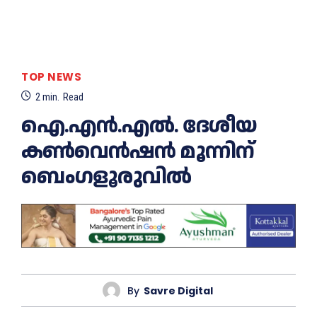
TOP NEWS
2
min.
Read
ഐ.എൻ.എൽ. ദേശീയ
കൺവെൻഷൻ മൂന്നിന്
ബെംഗളൂരുവിൽ
By
Savre Digital