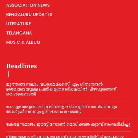
ASSOCIATION NEWS
BENGALURU UPDATES
LITERATURE
TELANGANA
MUSIC & ALBUM
Headlines
മുത്തങ്ങ സലാം വധശ്രമക്കേസ്; എം ഗീതാനന്ദൻ
ഉള്‍പ്പെടെയുള്ള പ്രതികളുടെ ശിക്ഷയില്‍ പിഴവുണ്ടെന്ന്
ഹൈക്കോടതി
കെഎസ്‌ആര്‍ടിസി വാട്‌സ്‌ആപ്പ് ടിക്കറ്റിങ് സംവിധാനവും
ടോള്‍ഫ്രീ നമ്പറും ഉദ്ഘാടനം ചെയ്തു
കേരളസമാജം ഈസ്റ്റ് സോണ്‍ മെഡിക്കൽ ക്യാമ്പ് സംഘടിപ്പിച്ചു
നിയന്ത്രണം വിട്ട സ്വകാര്യ ബസ് വാഹനങ്ങളിലിടിച്ച്‌ അപകടം: