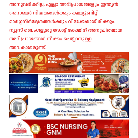
അനുവദിക്കില്ല. എല്ലാ അഭിപ്രായങ്ങളും ഇന്ത്യൻ
സൈബർ നിയമങ്ങൾക്കും കമ്മ്യൂണിറ്റി
മാർഗ്ഗനിർദ്ദേശങ്ങൾക്കും വിധേയമായിരിക്കും.
ന്യൂസ് ബെംഗളൂരു ഡോട്ട് കോമിന് അനുചിതമായ
അഭിപ്രായങ്ങൾ നീക്കം ചെയ്യാനുള്ള
അവകാശമുണ്ട്.