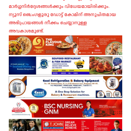
മാർഗ്ഗനിർദ്ദേശങ്ങൾക്കും വിധേയമായിരിക്കും.
ന്യൂസ് ബെംഗളൂരു ഡോട്ട് കോമിന് അനുചിതമായ
അഭിപ്രായങ്ങൾ നീക്കം ചെയ്യാനുള്ള
അവകാശമുണ്ട്.