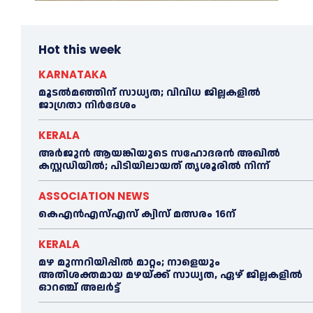
Hot this week
KARNATAKA
മൂടൽമഞ്ഞിന് സാധ്യത; വിവിധ ജില്ലകളിൽ
ജാഗ്രതാ നിർദേശം
KERALA
അര്‍ജുന്‍ ആയങ്കിയുടെ സഹോദരന്‍ അഖില്‍
കസ്റ്റഡിയില്‍; പിടിയിലായത് തൃശൂരില്‍ നിന്ന്
ASSOCIATION NEWS
കെഎൻഎസ്എസ് ക്വിസ് മത്സരം 16ന്
KERALA
മഴ മുന്നറിയിപ്പിൽ മാറ്റം; നാളെയും
അതിശക്തമായ മഴയ്ക്ക് സാധ്യത, ഏഴ് ജില്ലകളിൽ
ഓറഞ്ച് അലർട്ട്