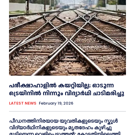
പരീക്ഷാഹാളിൽ കയറ്റിയില്ല; ഓടുന്ന
ട്രെയിനിൽ നിന്നും വിദ്യാർഥി ചാടിമരിച്ചു
LATEST NEWS
February 19, 2026
പീഡനത്തിനിരയായ യുവതികളുടെയും സ്കൂൾ
വിദ്യാർഥിനികളുടെയും മൃതദേഹം കുഴിച്ചു
മൂടിയെന്ന വെളിപ്പെടുത്തൽ; കോടതിയിലെത്തി