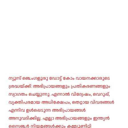
ന്യൂസ് ബെംഗളൂരു ഡോട്ട് കോം വായനക്കാരുടെ
ശ്രദ്ധയ്ക്ക്: അഭിപ്രായങ്ങളും പ്രതികരണങ്ങളും
സ്വാഗതം ചെയ്യുന്നു. എന്നാൽ വിദ്വേഷം, വെറുപ്പ്,
വ്യക്തിപരമായ അധിക്ഷേപം, തെറ്റായ വിവരങ്ങൾ
എന്നിവ ഉൾപ്പെടുന്ന അഭിപ്രായങ്ങൾ
അനുവദിക്കില്ല. എല്ലാ അഭിപ്രായങ്ങളും ഇന്ത്യൻ
സൈബർ നിയമങ്ങൾക്കും കമ്മ്യൂണിറ്റി