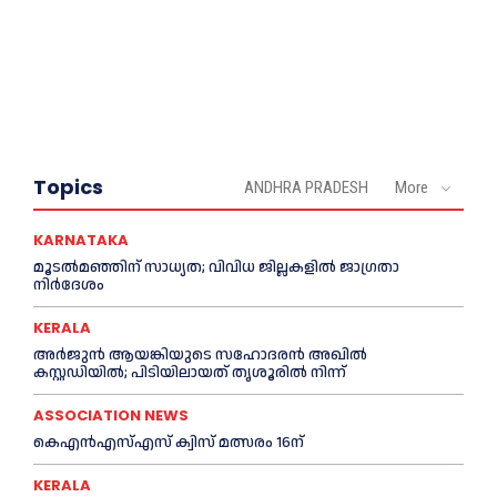
Topics
ANDHRA PRADESH
More
KARNATAKA
മൂടൽമഞ്ഞിന് സാധ്യത; വിവിധ ജില്ലകളിൽ ജാഗ്രതാ
നിർദേശം
KERALA
അര്‍ജുന്‍ ആയങ്കിയുടെ സഹോദരന്‍ അഖില്‍
കസ്റ്റഡിയില്‍; പിടിയിലായത് തൃശൂരില്‍ നിന്ന്
ASSOCIATION NEWS
കെഎൻഎസ്എസ് ക്വിസ് മത്സരം 16ന്
KERALA