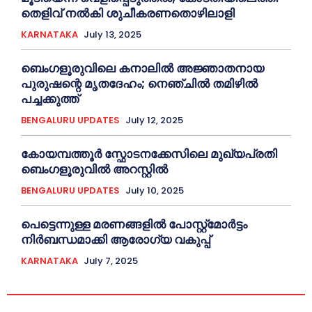
തെളിവ് നൽകി ശുചീകരണതൊഴിലാളി
KARNATAKA
July 13, 2025
ബെംഗളൂരുവിലെ കനാലിൽ അജ്ഞാതനായ
പുരുഷന്റെ മൃതദേഹം; നെഞ്ചിൽ തമിഴിൽ
പച്ചക്കുത്ത്
BENGALURU UPDATES
July 12, 2025
കോയമ്പത്തൂർ സ്ഫോടനക്കേസിലെ മുഖ്യപ്രതി
ബെംഗളൂരുവിൽ അറസ്റ്റിൽ
BENGALURU UPDATES
July 10, 2025
പെട്ടെന്നുള്ള മരണങ്ങളിൽ പോസ്റ്റ്മോർട്ടം
നിർബന്ധമാക്കി ആരോഗ്യ വകുപ്പ്
KARNATAKA
July 7, 2025