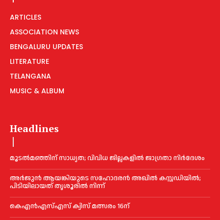
ARTICLES
ASSOCIATION NEWS
BENGALURU UPDATES
LITERATURE
TELANGANA
MUSIC & ALBUM
Headlines
മൂടൽമഞ്ഞിന് സാധ്യത; വിവിധ ജില്ലകളിൽ ജാഗ്രതാ നിർദേശം
അര്‍ജുന്‍ ആയങ്കിയുടെ സഹോദരന്‍ അഖില്‍ കസ്റ്റഡിയില്‍;
പിടിയിലായത് തൃശൂരില്‍ നിന്ന്
കെഎൻഎസ്എസ് ക്വിസ് മത്സരം 16ന്