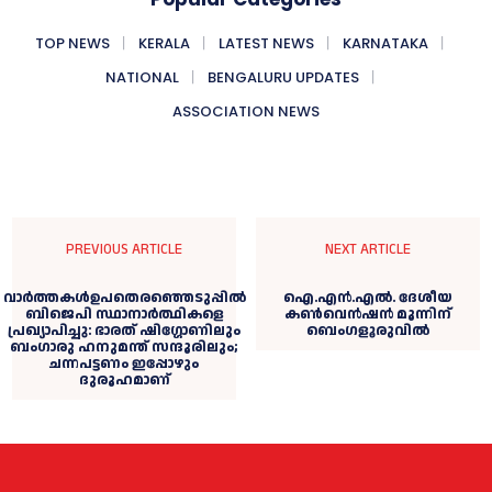
TOP NEWS
KERALA
LATEST NEWS
KARNATAKA
NATIONAL
BENGALURU UPDATES
ASSOCIATION NEWS
PREVIOUS ARTICLE
NEXT ARTICLE
വാർത്തകൾഉപതെരഞ്ഞെടുപ്പിൽ
ഐ.എൻ.എൽ. ദേശീയ
ബിജെപി സ്ഥാനാർത്ഥികളെ
കൺവെൻഷൻ മൂന്നിന്
പ്രഖ്യാപിച്ചു: ഭാരത് ഷിഗ്ഗോണിലും
ബെംഗളൂരുവിൽ
ബംഗാരു ഹനുമന്ത് സന്ദൂരിലും;
ചന്നപട്ടണം ഇപ്പോഴും
ദുരൂഹമാണ്