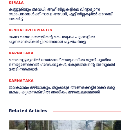
KERALA
കണ്ണൂരിലും അവധി, ആറ് ജില്ലകളിലെ വിദ്യാഭ്യാസ
സ്ഥാപനങ്ങൾക്ക് നാളെ അവധി, എട്ട് ജില്ലകളിൽ ഓറഞ്ച്
അലർട്ട്
BENGALURU UPDATES
ഗംഗാ രാജവംശത്തിന്റെ പൈതൃകം പൂക്കളിൽ
പുനരാവിഷ്‌കരിച്ച് ലാൽബാഗ് പുഷ്പമേള
KARNATAKA
ബെംഗളൂരുവിൽ ലാൽബാഗ് മാതൃകയിൽ മൂന്ന് പുതിയ
ബൊട്ടാണിക്കൽ ഗാർഡനുകൾ; കേന്ദ്രത്തിന്റെ അനുമതി
തേടി സർക്കാർ
KARNATAKA
ജലക്ഷാമം ഒഴിവാകും; തുംഗഭദ്ര അണക്കെട്ടിലേക്ക് ഒരു
ലക്ഷം ക്യുസെക്സില്‍ അധികം മഴവെള്ളമെത്തി
Related Articles