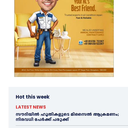
Hot this week
LATEST NEWS
സൗദിയിൽ ഹൂതികളുടെ മിസൈൽ ആക്രമണം;
നിരവധി പേർക്ക് പരുക്ക്