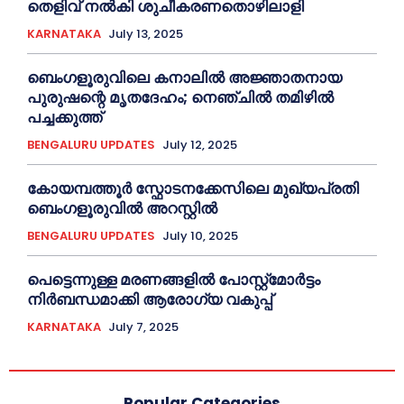
തെളിവ് നൽകി ശുചീകരണതൊഴിലാളി
KARNATAKA
July 13, 2025
ബെംഗളൂരുവിലെ കനാലിൽ അജ്ഞാതനായ
പുരുഷന്റെ മൃതദേഹം; നെഞ്ചിൽ തമിഴിൽ
പച്ചക്കുത്ത്
BENGALURU UPDATES
July 12, 2025
കോയമ്പത്തൂർ സ്ഫോടനക്കേസിലെ മുഖ്യപ്രതി
ബെംഗളൂരുവിൽ അറസ്റ്റിൽ
BENGALURU UPDATES
July 10, 2025
പെട്ടെന്നുള്ള മരണങ്ങളിൽ പോസ്റ്റ്മോർട്ടം
നിർബന്ധമാക്കി ആരോഗ്യ വകുപ്പ്
KARNATAKA
July 7, 2025
Popular Categories