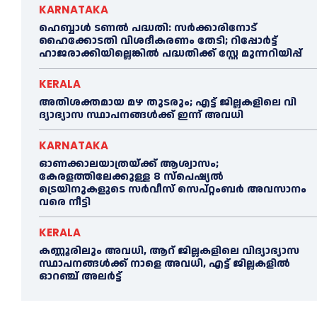
KARNATAKA
ഹെബ്ബാൾ ടണൽ പദ്ധതി: സർക്കാരിനോട്
ഹൈക്കോടതി വിശദീകരണം തേടി; റിപ്പോർട്ട്
ഹാജരാക്കിയില്ലെങ്കിൽ പദ്ധതിക്ക് സ്റ്റേ മുന്നറിയിപ്പ്
KERALA
അതിശക്തമായ മഴ തുടരും; എട്ട് ജി​ല്ല​ക​ളി​ലെ വി​
ദ്യാ​ഭ്യാ​സ സ്ഥാ​പ​ന​ങ്ങ​ൾ​ക്ക് ഇ​ന്ന് അ​വ​ധി
KARNATAKA
ഓണക്കാലയാത്രയ്ക്ക് ആശ്വാസം;
കേരളത്തിലേക്കുള്ള 8 സ്പെഷ്യൽ
ട്രെയിനുകളുടെ സർവീസ് സെപ്റ്റംബർ അവസാനം
വരെ നീട്ടി
KERALA
കണ്ണൂരിലും അവധി, ആറ് ജില്ലകളിലെ വിദ്യാഭ്യാസ
സ്ഥാപനങ്ങൾക്ക് നാളെ അവധി, എട്ട് ജില്ലകളിൽ
ഓറഞ്ച് അലർട്ട്