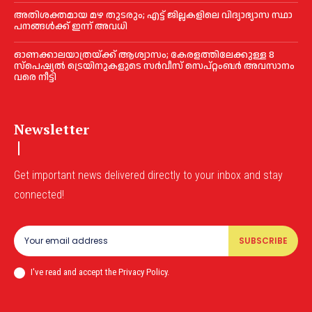
അതിശക്തമായ മഴ തുടരും; എട്ട് ജി​ല്ല​ക​ളി​ലെ വി​ദ്യാ​ഭ്യാ​സ സ്ഥാ​
പ​ന​ങ്ങ​ൾ​ക്ക് ഇ​ന്ന് അ​വ​ധി
ഓണക്കാലയാത്രയ്ക്ക് ആശ്വാസം; കേരളത്തിലേക്കുള്ള 8
സ്പെഷ്യൽ ട്രെയിനുകളുടെ സർവീസ് സെപ്റ്റംബർ അവസാനം
വരെ നീട്ടി
Newsletter
Get important news delivered directly to your inbox and stay
connected!
SUBSCRIBE
I've read and accept the Privacy Policy.