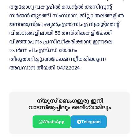
ആരോഗ്യ വകുപ്പിൽ ഡെന്റൽ അസിസ്റ്റന്റ്
സർജൻ തുടങ്ങി സംസ്ഥാന, ജില്ലാ തലങ്ങളിൽ
ജനറൽ,സ്‌പെഷ്യൽ,എൻ.സി.എ റിക്രൂട്ട്മെന്റ്
വിഭാഗങ്ങളിലായി 53 തസ്തികകളിലേക്ക്
വിജ്ഞാപനം പ്രസിദ്ധീകരിക്കാൻ ഇന്നലെ
ചേർന്ന പി.എസ്.സി യോഗം
തീരുമാനിച്ചു.അപേക്ഷ സ്വീകരിക്കുന്ന
അവസാന തീയതി 04.12.2024.
ന്യൂസ് ബെംഗളൂരു ഇനി
വാടസ്ആപ്പിലും ടെലിഗ്രാമിലും
WhatsApp
Telegram