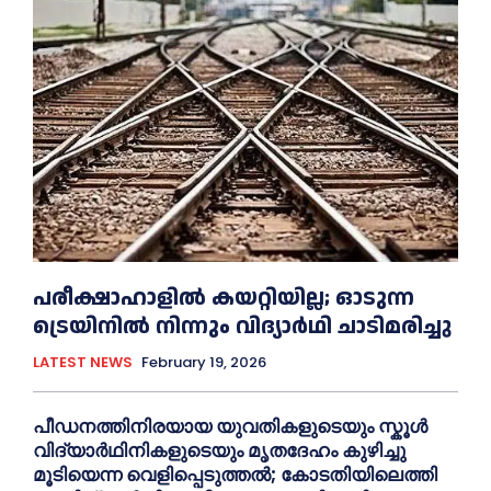
പരീക്ഷാഹാളിൽ കയറ്റിയില്ല; ഓടുന്ന
ട്രെയിനിൽ നിന്നും വിദ്യാർഥി ചാടിമരിച്ചു
LATEST NEWS
February 19, 2026
പീഡനത്തിനിരയായ യുവതികളുടെയും സ്കൂൾ
വിദ്യാർഥിനികളുടെയും മൃതദേഹം കുഴിച്ചു
മൂടിയെന്ന വെളിപ്പെടുത്തൽ; കോടതിയിലെത്തി