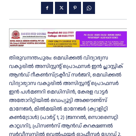
തിരുവനന്തപുരം: മെഡിക്കൽ വിദ്യാഭ്യസ
വകുപ്പിൽ അസിസ്റ്റന്റ് പ്രൊഫസർ ഇൻ പ്ലാസ്റ്റിക്
ആൻഡ് റീകൺസ്ട്രക്ടീവ് സർജറി, മെഡിക്കൽ
വിദ്യാഭ്യാസ വകുപ്പിൽ അസിസ്റ്റന്റ് പ്രൊഫസർ
ഇൻ പൾമണറി മെഡിസിൻ, കേരള വാട്ടർ
അതോറിറ്റിയിൽ ഡെപ്യൂട്ടി അക്കൗണ്ട്സ്
മാനേജർ, മിൽമയിൽ മാനേജർ (ക്വാളിറ്റി
കൺട്രോൾ) (പാർട്ട് 1, 2) (ജനറൽ, സൊസൈറ്റി
കാറ്റഗറി), പ്രിസൺസ് ആൻഡ് കറക്ഷണൽ
സർവീസസിൽ വെൽഫയർ ഓഫീസർ ഗ്രേഡ് 2,