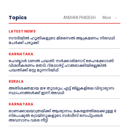
Topics
ANDHRA PRADESH
More
LATEST NEWS
സൗദിയിൽ ഹൂതികളുടെ മിസൈൽ ആക്രമണം; നിരവധി
പേർക്ക് പരുക്ക്
KARNATAKA
ഹെബ്ബാൾ ടണൽ പദ്ധതി: സർക്കാരിനോട് ഹൈക്കോടതി
വിശദീകരണം തേടി; റിപ്പോർട്ട് ഹാജരാക്കിയില്ലെങ്കിൽ
പദ്ധതിക്ക് സ്റ്റേ മുന്നറിയിപ്പ്
KERALA
അതിശക്തമായ മഴ തുടരും; എട്ട് ജി​ല്ല​ക​ളി​ലെ വി​ദ്യാ​ഭ്യാ​സ
സ്ഥാ​പ​ന​ങ്ങ​ൾ​ക്ക് ഇ​ന്ന് അ​വ​ധി
KARNATAKA
ഓണക്കാലയാത്രയ്ക്ക് ആശ്വാസം; കേരളത്തിലേക്കുള്ള 8
സ്പെഷ്യൽ ട്രെയിനുകളുടെ സർവീസ് സെപ്റ്റംബർ
അവസാനം വരെ നീട്ടി