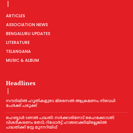
ARTICLES
ASSOCIATION NEWS
BENGALURU UPDATES
LITERATURE
TELANGANA
MUSIC & ALBUM
Headlines
സൗദിയിൽ ഹൂതികളുടെ മിസൈൽ ആക്രമണം; നിരവധി
പേർക്ക് പരുക്ക്
ഹെബ്ബാൾ ടണൽ പദ്ധതി: സർക്കാരിനോട് ഹൈക്കോടതി
വിശദീകരണം തേടി; റിപ്പോർട്ട് ഹാജരാക്കിയില്ലെങ്കിൽ
പദ്ധതിക്ക് സ്റ്റേ മുന്നറിയിപ്പ്