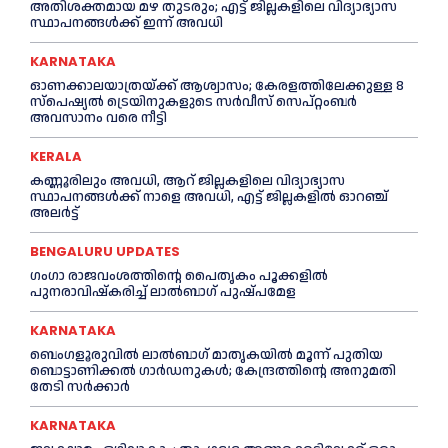
അതിശക്തമായ മഴ തുടരും; എട്ട് ജി​ല്ല​ക​ളി​ലെ വി​ദ്യാ​ഭ്യാ​സ
സ്ഥാ​പ​ന​ങ്ങ​ൾ​ക്ക് ഇ​ന്ന് അ​വ​ധി
KARNATAKA
ഓണക്കാലയാത്രയ്ക്ക് ആശ്വാസം; കേരളത്തിലേക്കുള്ള 8
സ്പെഷ്യൽ ട്രെയിനുകളുടെ സർവീസ് സെപ്റ്റംബർ
അവസാനം വരെ നീട്ടി
KERALA
കണ്ണൂരിലും അവധി, ആറ് ജില്ലകളിലെ വിദ്യാഭ്യാസ
സ്ഥാപനങ്ങൾക്ക് നാളെ അവധി, എട്ട് ജില്ലകളിൽ ഓറഞ്ച്
അലർട്ട്
BENGALURU UPDATES
ഗംഗാ രാജവംശത്തിന്റെ പൈതൃകം പൂക്കളിൽ
പുനരാവിഷ്‌കരിച്ച് ലാൽബാഗ് പുഷ്പമേള
KARNATAKA
ബെംഗളൂരുവിൽ ലാൽബാഗ് മാതൃകയിൽ മൂന്ന് പുതിയ
ബൊട്ടാണിക്കൽ ഗാർഡനുകൾ; കേന്ദ്രത്തിന്റെ അനുമതി
തേടി സർക്കാർ
KARNATAKA