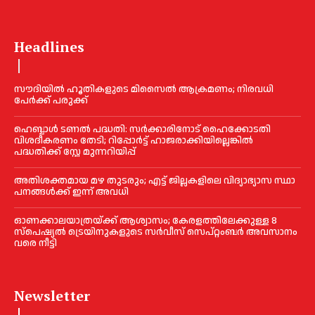
Headlines
സൗദിയിൽ ഹൂതികളുടെ മിസൈൽ ആക്രമണം; നിരവധി
പേർക്ക് പരുക്ക്
ഹെബ്ബാൾ ടണൽ പദ്ധതി: സർക്കാരിനോട് ഹൈക്കോടതി
വിശദീകരണം തേടി; റിപ്പോർട്ട് ഹാജരാക്കിയില്ലെങ്കിൽ
പദ്ധതിക്ക് സ്റ്റേ മുന്നറിയിപ്പ്
അതിശക്തമായ മഴ തുടരും; എട്ട് ജി​ല്ല​ക​ളി​ലെ വി​ദ്യാ​ഭ്യാ​സ സ്ഥാ​
പ​ന​ങ്ങ​ൾ​ക്ക് ഇ​ന്ന് അ​വ​ധി
ഓണക്കാലയാത്രയ്ക്ക് ആശ്വാസം; കേരളത്തിലേക്കുള്ള 8
സ്പെഷ്യൽ ട്രെയിനുകളുടെ സർവീസ് സെപ്റ്റംബർ അവസാനം
വരെ നീട്ടി
Newsletter