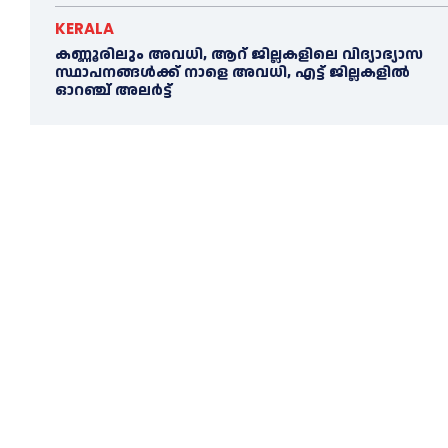
KERALA
കണ്ണൂരിലും അവധി, ആറ് ജില്ലകളിലെ വിദ്യാഭ്യാസ
സ്ഥാപനങ്ങൾക്ക് നാളെ അവധി, എട്ട് ജില്ലകളിൽ
ഓറഞ്ച് അലർട്ട്