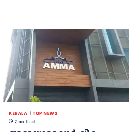
KERALA
TOP NEWS
2
min.
Read