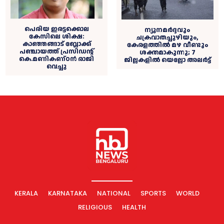
പെരിയ ഇരട്ടക്കൊല
ന്യൂനമര്‍ദ്ദവും
കേസിലെ ശിക്ഷ:
ചക്രവാതച്ചുഴിയും,
കാഞ്ഞങ്ങാട് ബ്ലോക്ക്
കേരളത്തില്‍ മഴ വീണ്ടും
പഞ്ചായത്ത് പ്രസിഡൻ്റ്
ശക്തമാകുന്നു; 7
കെ.മണികണ്ഠൻ രാജി
ജില്ലകളില്‍ യെല്ലോ അലര്‍ട്ട്
വെച്ചു
KERALA
KARNATAKA
NATIONAL
SPORTS
WORLD
RELIGIOUS
HEALTH