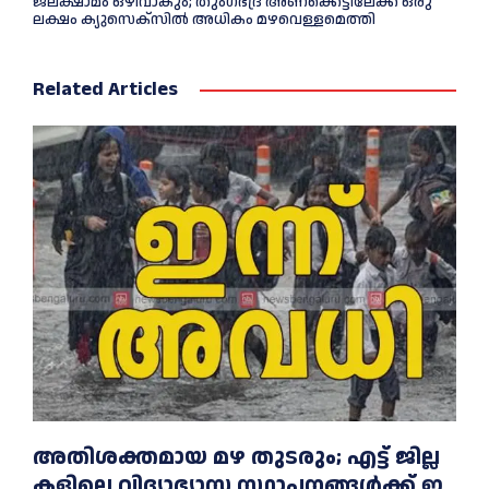
ജലക്ഷാമം ഒഴിവാകും; തുംഗഭദ്ര അണക്കെട്ടിലേക്ക് ഒരു
ലക്ഷം ക്യുസെക്സില്‍ അധികം മഴവെള്ളമെത്തി
Related Articles
അതിശക്തമായ മഴ തുടരും; എട്ട് ജി​ല്ല​
ക​ളി​ലെ വി​ദ്യാ​ഭ്യാ​സ സ്ഥാ​പ​ന​ങ്ങ​ൾ​ക്ക് ഇ​