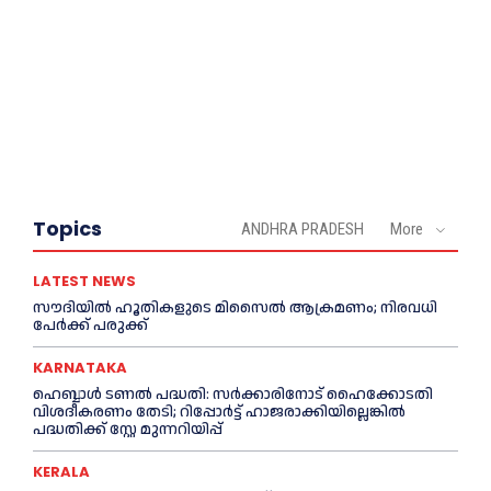
Topics
ANDHRA PRADESH
More
LATEST NEWS
സൗദിയിൽ ഹൂതികളുടെ മിസൈൽ ആക്രമണം; നിരവധി
പേർക്ക് പരുക്ക്
KARNATAKA
ഹെബ്ബാൾ ടണൽ പദ്ധതി: സർക്കാരിനോട് ഹൈക്കോടതി
വിശദീകരണം തേടി; റിപ്പോർട്ട് ഹാജരാക്കിയില്ലെങ്കിൽ
പദ്ധതിക്ക് സ്റ്റേ മുന്നറിയിപ്പ്
KERALA