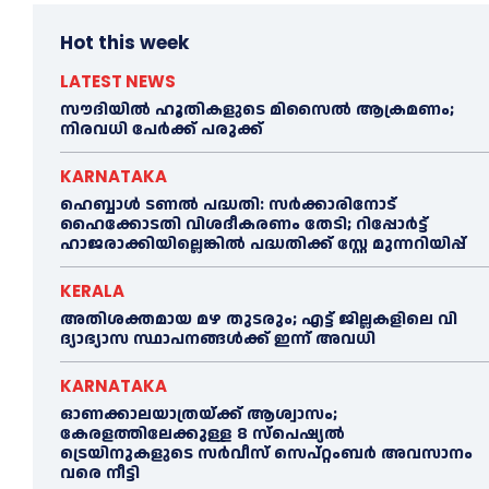
Hot this week
LATEST NEWS
സൗദിയിൽ ഹൂതികളുടെ മിസൈൽ ആക്രമണം;
നിരവധി പേർക്ക് പരുക്ക്
KARNATAKA
ഹെബ്ബാൾ ടണൽ പദ്ധതി: സർക്കാരിനോട്
ഹൈക്കോടതി വിശദീകരണം തേടി; റിപ്പോർട്ട്
ഹാജരാക്കിയില്ലെങ്കിൽ പദ്ധതിക്ക് സ്റ്റേ മുന്നറിയിപ്പ്
KERALA
അതിശക്തമായ മഴ തുടരും; എട്ട് ജി​ല്ല​ക​ളി​ലെ വി​
ദ്യാ​ഭ്യാ​സ സ്ഥാ​പ​ന​ങ്ങ​ൾ​ക്ക് ഇ​ന്ന് അ​വ​ധി
KARNATAKA
ഓണക്കാലയാത്രയ്ക്ക് ആശ്വാസം;
കേരളത്തിലേക്കുള്ള 8 സ്പെഷ്യൽ
ട്രെയിനുകളുടെ സർവീസ് സെപ്റ്റംബർ അവസാനം
വരെ നീട്ടി