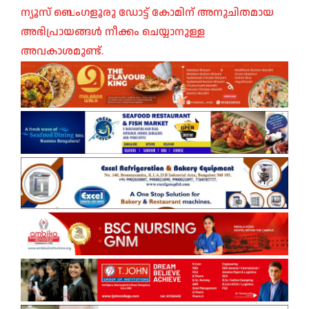
ന്യൂസ് ബെംഗളൂരു ഡോട്ട് കോമിന് അനുചിതമായ
അഭിപ്രായങ്ങൾ നീക്കം ചെയ്യാനുള്ള
അവകാശമുണ്ട്.