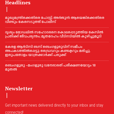
Headlines
മുഖ്യമന്ത്രിക്കെതിരെ പോസ്റ്റ്; അര്‍ജുൻ ആയെങ്കിക്കെതിരെ
വീണ്ടും കേസെടുത്ത് പോലീസ്
ദൃശ്യം മോഡലിൽ സഹോദരനെ കൊലപ്പെടുത്തിയ കേസിൽ
പ്രതിക്ക് ജീവപര്യന്തം; മൃതദേഹം വീടിനടിയിൽ കുഴിച്ചുമൂടി
കേരള ആർടിസി ബസ് ബെംഗളൂരുവിന് സമീപം
അപകടത്തിൽപ്പെട്ടു; ഡ്രൈവറും കണ്ടക്ടറും മരിച്ചു,
ഇരുപതോളം യാത്രക്കാർക്ക് പരുക്ക്
ബെംഗളൂരു –മംഗളൂരു വന്ദേഭാരത് പരീക്ഷണയോട്ടം 18
മുതൽ
Newsletter
Get important news delivered directly to your inbox and stay
connected!