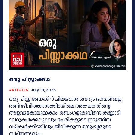
ഒരു പിസ്സാക്കഥ
ARTICLES
July 19, 2026
ഒരു പിസ്സ ബോക്സ് ചിലപ്പോൾ വെറും ഭക്ഷണമല്ല;
രണ്ട് ജീവിതങ്ങൾക്കിടയിലെ അകലത്തിന്റെ
അളവുകോലുമാകാം. ബെംഗളൂരുവിന്റെ കണ്ണാടി
ടവറുകൾക്കപ്പുറവും ചേരികളുടെ ഇടുങ്ങിയ
വഴികൾക്കിടയിലും ജീവിക്കുന്ന മനുഷ്യരുടെ
സ്വപ്നങ്ങളും...