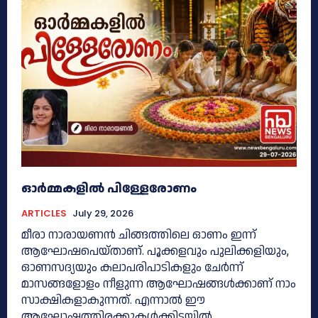
ഓർമ്മകളിൽ പിള്ളേരോണം
ARTICLES
July 29, 2026
മീരാ നാരായണൻ ചിങ്ങത്തിലെ ഓണം ഇന്ന്
ആഘോഷപെയ്താണ്. പൂക്കളവും പുലിക്കളിയും,
ഓണസദ്യയും കലാപരിപാടികളും ചേർന്ന്
മാസങ്ങളോളം നീളുന്ന ആഘോഷങ്ങൾക്കാണ് നാം
സാക്ഷികളാകുന്നത്. എന്നാൽ ഈ
ആഘോഷത്തിരക്കുകൾക്കിടയിൽ,