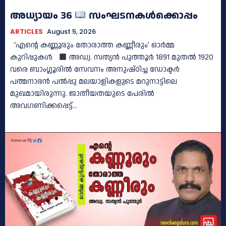
അധ്യായം 36
സംഘടനകൾക്കൊപ്പം
ARTICLES
August 5, 2026
‘എന്റെ കണ്ണൂരും തോരാത്ത കണ്ണീരും’ ഓർമ്മ
കുറിപ്പുകൾ
അഡ്വ. സത്യൻ പുത്തൂര്‍ 1891 മുതൽ 1920
വരെ ബാംഗ്ലൂരിൽ സേവനം അനുഷ്‌ഠിച്ച ഡോക്ടർ
പത്മനാഭൻ പൽപ്പു മലയാളികളുടെ മറുനാട്ടിലെ
മുഖമായിരുന്നു. ജാതീയതയുടെ പേരിൽ
അവഗണിക്കപ്പെട്ട്...