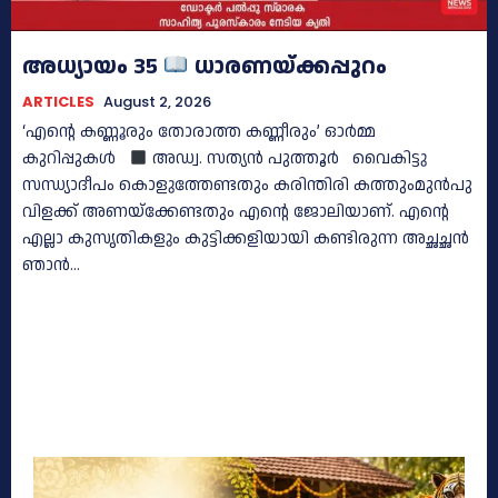
അധ്യായം 35
ധാരണയ്ക്കപ്പുറം
ARTICLES
August 2, 2026
‘എന്റെ കണ്ണൂരും തോരാത്ത കണ്ണീരും’ ഓർമ്മ
കുറിപ്പുകൾ
അഡ്വ. സത്യൻ പുത്തൂര്‍ വൈകിട്ടു
സന്ധ്യാദീപം കൊളുത്തേണ്ടതും കരിന്തിരി കത്തുംമുൻപു
വിളക്ക് അണയ്‌ക്കേണ്ടതും എൻ്റെ ജോലിയാണ്. എൻ്റെ
എല്ലാ കുസൃതികളും കുട്ടിക്കളിയായി കണ്ടിരുന്ന അച്ഛച്ഛൻ
ഞാൻ...