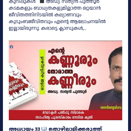
കുറിപ്പുകൾ
അഡ്വ. സത്യൻ പുത്തൂര്‍
കടമകളും ബാധ്യതകളുമില്ലാത്ത ഒറ്റയാൻ
ജീവിതത്തിനിടയിൽ കല്യാണവും
കുടുംബജീവിതവും എൻ്റെ ആലോചനയിൽ
ഇല്ലായിരുന്നു. കരാട്ടെ ക്ലാസുകൾ,...
അധ്യായം 33
തൊഴിലാളിക്കരുത്ത്