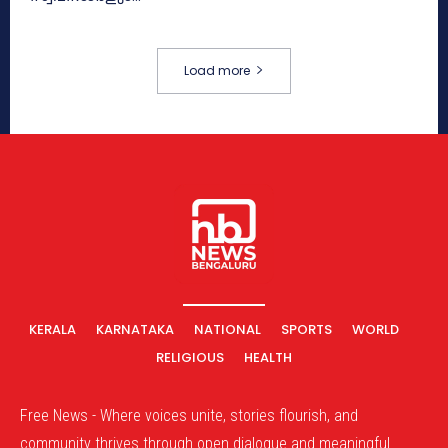
Load more
KERALA
KARNATAKA
NATIONAL
SPORTS
WORLD
RELIGIOUS
HEALTH
Free News - Where voices unite, stories flourish, and
community thrives through open dialogue and meaningful