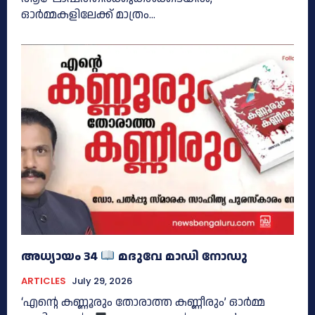
ഓർമ്മകളിലേക്ക് മാത്രം...
അധ്യായം 34
മദുവേ മാഡി നോഡു
ARTICLES
July 29, 2026
‘എന്റെ കണ്ണൂരും തോരാത്ത കണ്ണീരും’ ഓർമ്മ