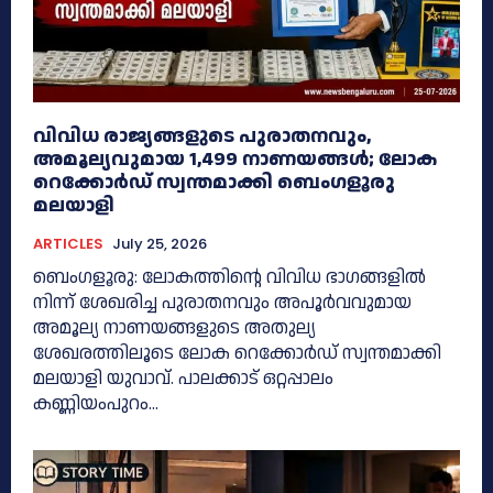
വിവിധ രാജ്യങ്ങളുടെ പുരാതനവും,
അമൂല്യവുമായ 1,499 നാണയങ്ങൾ; ലോക
റെക്കോർഡ് സ്വന്തമാക്കി ബെംഗളൂരു
മലയാളി
ARTICLES
July 25, 2026
ബെംഗളൂരു: ലോകത്തിന്റെ വിവിധ ഭാഗങ്ങളിൽ
നിന്ന് ശേഖരിച്ച പുരാതനവും അപൂർവവുമായ
അമൂല്യ നാണയങ്ങളുടെ അതുല്യ
ശേഖരത്തിലൂടെ ലോക റെക്കോർഡ് സ്വന്തമാക്കി
മലയാളി യുവാവ്. പാലക്കാട് ഒറ്റപ്പാലം
കണ്ണിയംപുറം...