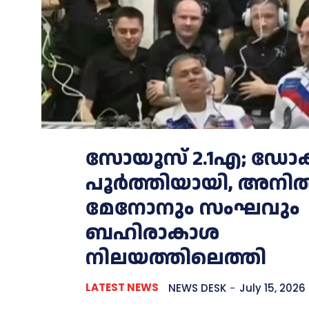
സോയൂസ് 2.1എ; ഡോക്
പൂർത്തിയായി, അനി
മേനോനും സംഘവും
ബഹിരാകാശ
നിലയത്തിലെത്തി
LATEST NEWS
NEWS DESK
-
July 15, 2026