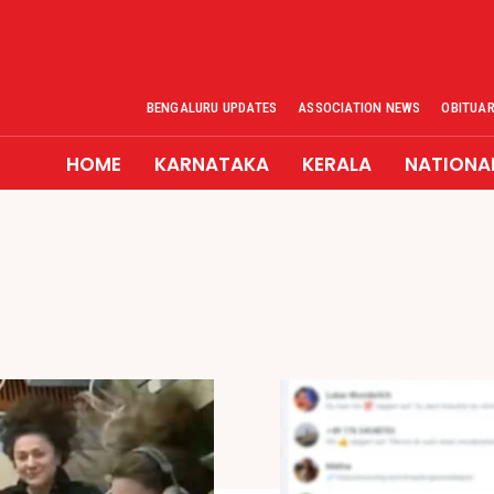
BENGALURU UPDATES
ASSOCIATION NEWS
OBITUA
HOME
KARNATAKA
KERALA
NATIONA