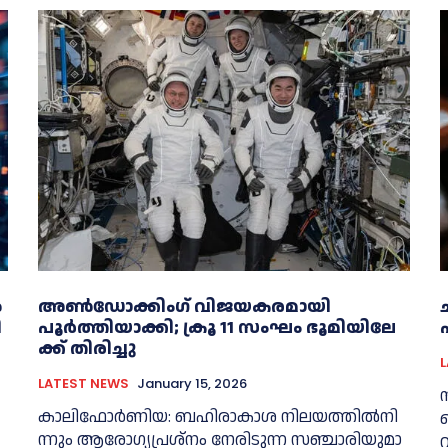
ൽ
അൺഡോക്കിംഗ് വിജയകരമായി
ി
പൂർത്തിയാക്കി; ക്രൂ 11 ​സം​ഘം ഭൂ​മി​യി​ലേ​
ക്ക് തി​രി​ച്ചു
LATEST NEWS
January 15, 2026
കാ​ലി​ഫോ​ർ​ണി​യ: ബ​ഹി​രാ​കാ​ശ നി​ല​യ​ത്തി​ൽ​നി​
ന്നും ആ​രോ​ഗ്യ​പ്ര​ശ്നം നേ​രി​ടു​ന്ന സ​ഞ്ചാ​രി​യു​മാ​