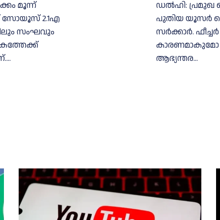
ം മൂന്ന്
ഡൽഹി: പ്രമുഖ മ
് സോയൂസ് 2.1എ
പുതിയ യൂസർ നെയ
അനിലും സംഘവും
സർക്കാർ. ഫീച്
കത്തേക്ക്
കാരണമാകുമോ എന്
...
ആഭ്യന്തര...