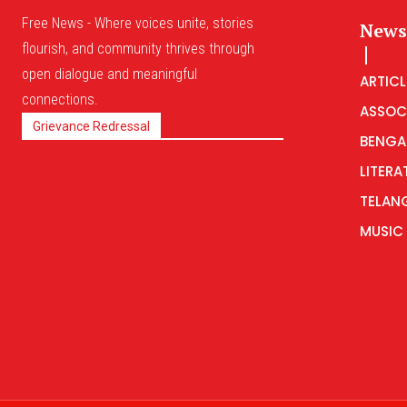
Free News - Where voices unite, stories
News
flourish, and community thrives through
open dialogue and meaningful
ARTICL
connections.
ASSOC
Grievance Redressal
BENGA
LITERA
TELAN
MUSIC