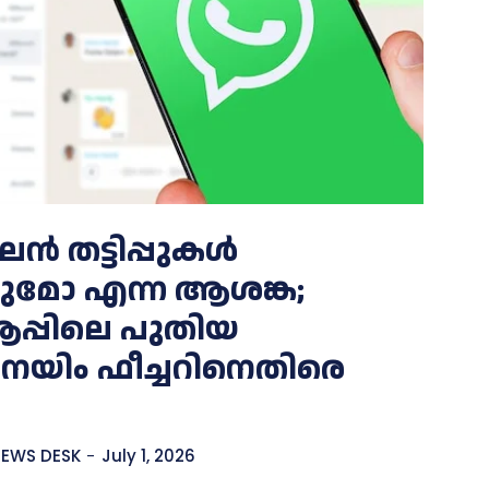
തട്ടിപ്പുകൾ
കുമോ എന്ന ആശങ്ക;
ആപ്പിലെ പുതിയ
െയിം ഫീച്ചറിനെതിരെ
EWS DESK
-
July 1, 2026