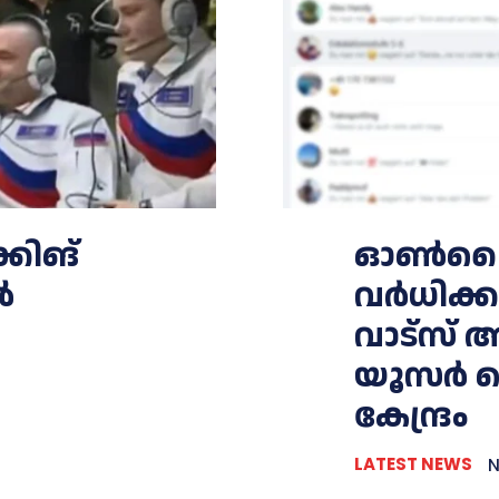
കിങ്
ഓൺലൈൻ 
ൽ
വർധിക്
വാട്സ് 
യൂസർ ന
കേന്ദ്രം
LATEST NEWS
N