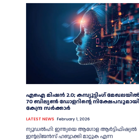
​എഐ മിഷൻ 2.0; കമ്പ്യൂട്ടിംഗ് മേഖലയി
70 ബില്യൺ ഡോളറിന്റെ നിക്ഷേപവുമായ
കേന്ദ്ര സർക്കാർ
LATEST NEWS
February 1, 2026
ന്യൂഡല്‍ഹി: ഇന്ത്യയെ ആഗോള ആര്‍ട്ടിഫിഷ്യല്‍
ഇന്റലിജന്‍സ് ഹബ്ബാക്കി മാറ്റുക എന്ന