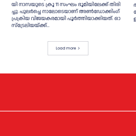
യി നാ​സ​യു​ടെ ക്രൂ 11 ​സം​ഘം ഭൂ​മി​യി​ലേ​ക്ക് തി​രി​
ച്ചു. പുലർച്ചെ നാലോടെയാണ് അ​ണ്‍​ഡോ​ക്കിം​ഗ്
ക
പ്ര​ക്രി​യ വി​ജ​യ​ക​ര​മാ​യി പൂ​ർ​ത്തി​യാ​ക്കിയത്. ഓ​
സ്ട്രേ​ലി​യ​യ്ക്ക്...
Load more