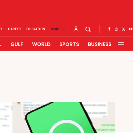
RY
CAREER
EDUCATION
MORE
L
GULF
WORLD
SPORTS
BUSINESS