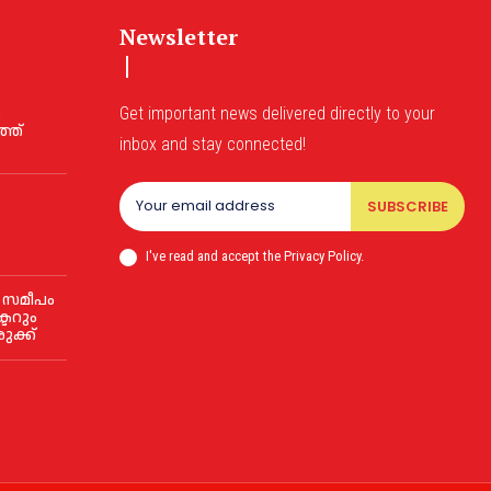
Newsletter
ൻ
Get important news delivered directly to your
്ത്
inbox and stay connected!
SUBSCRIBE
I've read and accept the Privacy Policy.
 സമീപം
്ടറും
ുക്ക്