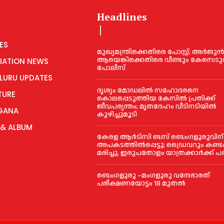
Headlines
ES
മുഖ്യമന്ത്രിക്കെതിരെ പോസ്റ്റ്; അര്‍ജു
ആയെങ്കിക്കെതിരെ വീണ്ടും കേസെടുത
IATION NEWS
പോലീസ്
LURU UPDATES
ദൃശ്യം മോഡലിൽ സഹോദരനെ
TURE
കൊലപ്പെടുത്തിയ കേസിൽ പ്രതിക്ക്
ജീവപര്യന്തം; മൃതദേഹം വീടിനടിയിൽ
GANA
കുഴിച്ചുമൂടി
 & ALBUM
കേരള ആർടിസി ബസ് ബെംഗളൂരുവിന്
അപകടത്തിൽപ്പെട്ടു; ഡ്രൈവറും കണ്ടക
മരിച്ചു, ഇരുപതോളം യാത്രക്കാർക്ക് പര
ബെംഗളൂരു –മംഗളൂരു വന്ദേഭാരത്
പരീക്ഷണയോട്ടം 18 മുതൽ