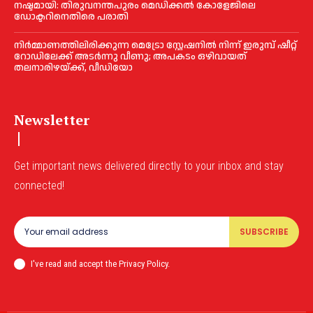
നഷ്ടമായി: തിരുവനന്തപുരം മെഡിക്കല്‍ കോളേജിലെ
ഡോക്ടറിനെതിരെ പരാതി
നിർമ്മാണത്തിലിരിക്കുന്ന മെട്രോ സ്റ്റേഷനിൽ നിന്ന് ഇരുമ്പ് ഷീറ്റ്
റോഡിലേക്ക് അടർന്നു വീണു; അപകടം ഒഴിവായത്
തലനാരിഴയ്ക്ക്, വീഡിയോ
Newsletter
Get important news delivered directly to your inbox and stay
connected!
SUBSCRIBE
I've read and accept the Privacy Policy.