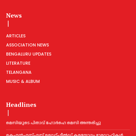
News
ARTICLES
ASSOCIATION NEWS
BENGALURU UPDATES
LITERATURE
TELANGANA
MUSIC & ALBUM
Headlines
മെ​സിയുടെ പിതാവ് ഹോർഹെ മെ​സി അന്തരിച്ചു
കെഎൻഎസ്എസ് വൈറ്റ്ഫീൽഡ് കരയോഗം ഭാരവാഹികള്‍