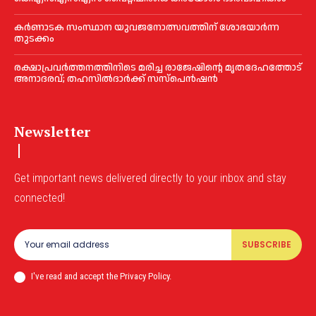
കര്‍ണാടക സംസ്ഥാന യുവജനോത്സവത്തിന് ശോഭയാർന്ന
തുടക്കം
രക്ഷാപ്രവർത്തനത്തിനിടെ മരിച്ച രാജേഷിന്റെ മൃതദേഹത്തോട്
അനാദരവ്; തഹസിൽദാർക്ക് സസ്പെൻഷൻ
Newsletter
Get important news delivered directly to your inbox and stay
connected!
SUBSCRIBE
I've read and accept the Privacy Policy.