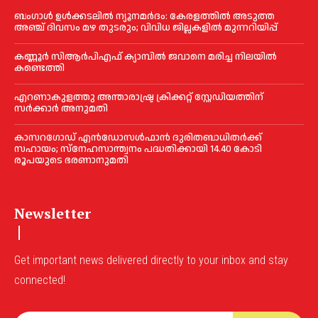
ബംഗാൾ ഉൾക്കടലിൽ ന്യൂനമർദം: കേരളത്തിൽ അടുത്ത
അഞ്ച് ദിവസം മഴ തുടരും; വിവിധ ജില്ലകളിൽ മുന്നറിയിപ്പ്
കണ്ണൂര്‍ സിആര്‍പിഎഫ് ക്യാമ്പില്‍ ജവാനെ മരിച്ച നിലയില്‍
കണ്ടെത്തി
എറണാകുളത്തു അന്താരാഷ്ട്ര ക്രിക്കറ്റ് സ്റ്റേഡിയത്തിന്
സര്‍ക്കാര്‍ അനുമതി
കാസറഗോഡ് എന്‍ഡോസള്‍ഫാന്‍ ദുരിതബാധിതര്‍ക്ക്
സഹായം; സ്‌നേഹസാന്ത്വനം പദ്ധതിക്കായി 14.40 കോടി
രൂപയുടെ ഭരണാനുമതി
Newsletter
Get important news delivered directly to your inbox and stay
connected!