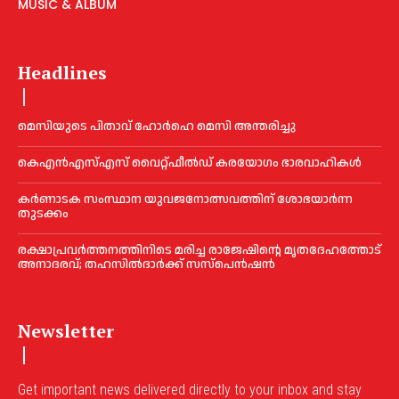
MUSIC & ALBUM
Headlines
മെ​സിയുടെ പിതാവ് ഹോർഹെ മെ​സി അന്തരിച്ചു
കെഎൻഎസ്എസ് വൈറ്റ്ഫീൽഡ് കരയോഗം ഭാരവാഹികള്‍
കര്‍ണാടക സംസ്ഥാന യുവജനോത്സവത്തിന് ശോഭയാർന്ന
തുടക്കം
രക്ഷാപ്രവർത്തനത്തിനിടെ മരിച്ച രാജേഷിന്റെ മൃതദേഹത്തോട്
അനാദരവ്; തഹസിൽദാർക്ക് സസ്പെൻഷൻ
Newsletter
Get important news delivered directly to your inbox and stay