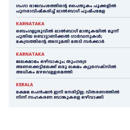
ഗംഗാ രാജവംശത്തിന്റെ പൈതൃകം പൂക്കളിൽ
പുനരാവിഷ്‌കരിച്ച് ലാൽബാഗ് പുഷ്പമേള
KARNATAKA
ബെംഗളൂരുവിൽ ലാൽബാഗ് മാതൃകയിൽ മൂന്ന്
പുതിയ ബൊട്ടാണിക്കൽ ഗാർഡനുകൾ;
കേന്ദ്രത്തിന്റെ അനുമതി തേടി സർക്കാർ
KARNATAKA
ജലക്ഷാമം ഒഴിവാകും; തുംഗഭദ്ര
അണക്കെട്ടിലേക്ക് ഒരു ലക്ഷം ക്യുസെക്സില്‍
അധികം മഴവെള്ളമെത്തി
KERALA
ക്ഷേമ പെൻഷൻ ഇനി നേരിട്ടില്ല; വിതരണത്തിൽ
നിന്ന് സഹകരണ ബാങ്കുകളെ ഒഴിവാക്കി