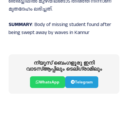
തെരച്ചിലില്‍ മുഴപ്പിലങ്ങാട് തീരത്ത് നിന്നാണ്
മൃതദേഹം ലഭിച്ചത്.
SUMMARY
: Body of missing student found after
being swept away by waves in Kannur
ന്യൂസ് ബെംഗളൂരു ഇനി
വാടസ്ആപ്പിലും ടെലിഗ്രാമിലും
WhatsApp
Telegram