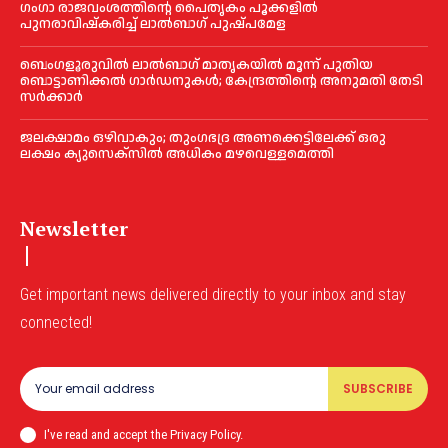
ഗംഗാ രാജവംശത്തിന്റെ പൈതൃകം പൂക്കളിൽ
പുനരാവിഷ്‌കരിച്ച് ലാൽബാഗ് പുഷ്പമേള
ബെംഗളൂരുവിൽ ലാൽബാഗ് മാതൃകയിൽ മൂന്ന് പുതിയ
ബൊട്ടാണിക്കൽ ഗാർഡനുകൾ; കേന്ദ്രത്തിന്റെ അനുമതി തേടി
സർക്കാർ
ജലക്ഷാമം ഒഴിവാകും; തുംഗഭദ്ര അണക്കെട്ടിലേക്ക് ഒരു
ലക്ഷം ക്യുസെക്സില്‍ അധികം മഴവെള്ളമെത്തി
Newsletter
Get important news delivered directly to your inbox and stay
connected!
SUBSCRIBE
I've read and accept the Privacy Policy.