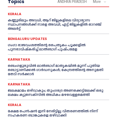
Topics
ANDHRA PRADESH
More
KERALA
കണ്ണൂരിലും അവധി, ആറ് ജില്ലകളിലെ വിദ്യാഭ്യാസ
സ്ഥാപനങ്ങൾക്ക് നാളെ അവധി, എട്ട് ജില്ലകളിൽ ഓറഞ്ച്
അലർട്ട്
BENGALURU UPDATES
ഗംഗാ രാജവംശത്തിന്റെ പൈതൃകം പൂക്കളിൽ
പുനരാവിഷ്‌കരിച്ച് ലാൽബാഗ് പുഷ്പമേള
KARNATAKA
ബെംഗളൂരുവിൽ ലാൽബാഗ് മാതൃകയിൽ മൂന്ന് പുതിയ
ബൊട്ടാണിക്കൽ ഗാർഡനുകൾ; കേന്ദ്രത്തിന്റെ അനുമതി
തേടി സർക്കാർ
KARNATAKA
ജലക്ഷാമം ഒഴിവാകും; തുംഗഭദ്ര അണക്കെട്ടിലേക്ക് ഒരു
ലക്ഷം ക്യുസെക്സില്‍ അധികം മഴവെള്ളമെത്തി
KERALA
ക്ഷേമ പെൻഷൻ ഇനി നേരിട്ടില്ല; വിതരണത്തിൽ നിന്ന്
സഹകരണ ബാങ്കുകളെ ഒഴിവാക്കി