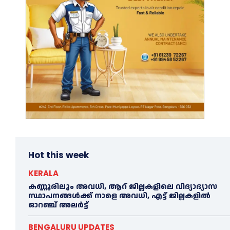
Hot this week
KERALA
കണ്ണൂരിലും അവധി, ആറ് ജില്ലകളിലെ വിദ്യാഭ്യാസ
സ്ഥാപനങ്ങൾക്ക് നാളെ അവധി, എട്ട് ജില്ലകളിൽ
ഓറഞ്ച് അലർട്ട്
BENGALURU UPDATES