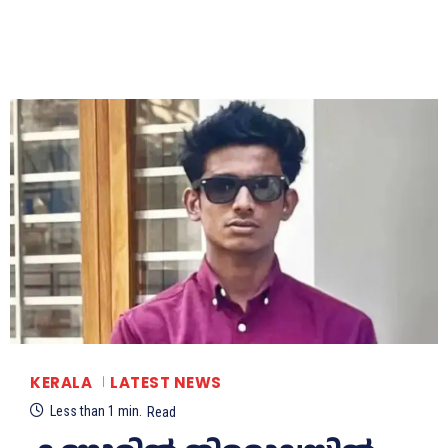
KERALA
LATEST NEWS
Less than 1
min.
Read