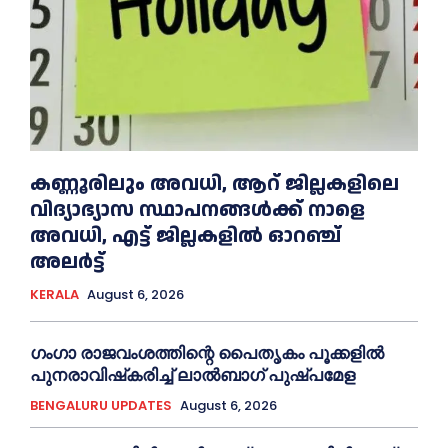
കണ്ണൂരിലും അവധി, ആറ് ജില്ലകളിലെ
വിദ്യാഭ്യാസ സ്ഥാപനങ്ങൾക്ക് നാളെ
അവധി, എട്ട് ജില്ലകളിൽ ഓറഞ്ച്
അലർട്ട്
KERALA
August 6, 2026
ഗംഗാ രാജവംശത്തിന്റെ പൈതൃകം പൂക്കളിൽ
പുനരാവിഷ്‌കരിച്ച് ലാൽബാഗ് പുഷ്പമേള
BENGALURU UPDATES
August 6, 2026