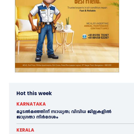
Hot this week
KARNATAKA
മൂടൽമഞ്ഞിന് സാധ്യത; വിവിധ ജില്ലകളിൽ
ജാഗ്രതാ നിർദേശം
KERALA