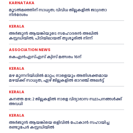
KARNATAKA
മൂടൽമഞ്ഞിന് സാധ്യത; വിവിധ ജില്ലകളിൽ ജാഗ്രതാ
നിർദേശം
KERALA
അര്‍ജുന്‍ ആയങ്കിയുടെ സഹോദരന്‍ അഖില്‍
കസ്റ്റഡിയില്‍; പിടിയിലായത് തൃശൂരില്‍ നിന്ന്
ASSOCIATION NEWS
കെഎൻഎസ്എസ് ക്വിസ് മത്സരം 16ന്
KERALA
മഴ മുന്നറിയിപ്പിൽ മാറ്റം; നാളെയും അതിശക്തമായ
മഴയ്ക്ക് സാധ്യത, ഏഴ് ജില്ലകളിൽ ഓറഞ്ച് അലർട്ട്
KERALA
കനത്ത മഴ; 2 ജില്ലകളില്‍ നാളെ വിദ്യാഭാസ സ്ഥാപനങ്ങള്‍ക്ക്
അവധി
KERALA
അര്‍ജുന്‍ ആയങ്കിയെ ഒളിവില്‍ പോകാന്‍ സഹായിച്ച
രണ്ടുപേര്‍ കസ്റ്റഡിയില്‍