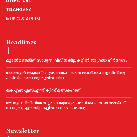
LITERATURE
TELANGANA
MUSIC & ALBUM
Headlines
മൂടൽമഞ്ഞിന് സാധ്യത; വിവിധ ജില്ലകളിൽ ജാഗ്രതാ നിർദേശം
അര്‍ജുന്‍ ആയങ്കിയുടെ സഹോദരന്‍ അഖില്‍ കസ്റ്റഡിയില്‍;
പിടിയിലായത് തൃശൂരില്‍ നിന്ന്
കെഎൻഎസ്എസ് ക്വിസ് മത്സരം 16ന്
മഴ മുന്നറിയിപ്പിൽ മാറ്റം; നാളെയും അതിശക്തമായ മഴയ്ക്ക്
സാധ്യത, ഏഴ് ജില്ലകളിൽ ഓറഞ്ച് അലർട്ട്
Newsletter