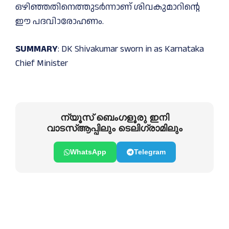
ഒഴിഞ്ഞതിനെത്തുടർന്നാണ് ശിവകുമാറിന്റെ
ഈ പദവിാരോഹണം.
SUMMARY
: DK Shivakumar sworn in as Karnataka
Chief Minister
ന്യൂസ് ബെംഗളൂരു ഇനി
വാടസ്ആപ്പിലും ടെലിഗ്രാമിലും
WhatsApp
Telegram