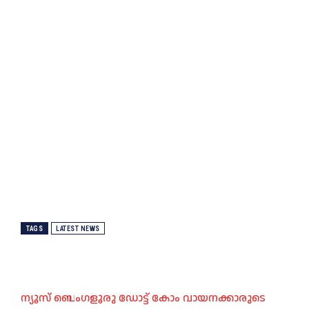
TAGS
LATEST NEWS
ന്യൂസ് ബെംഗളൂരു ഡോട്ട് കോം വായനക്കാരുടെ