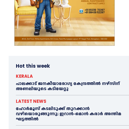
Hot this week
KERALA
പാലക്കാട് ജനകീയാരോഗ്യ കേന്ദ്രത്തില്‍ നഴ്‌സിന്
അണലിയുടെ കടിയേറ്റു
LATEST NEWS
ഹോർമൂസ് കടലിടുക്ക് തുറക്കാൻ
വഴിയൊരുങ്ങുന്നു; ഇറാൻ-ഒമാൻ കരാർ അന്തിമ
ഘട്ടത്തിൽ