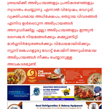
ശ്രദ്ധയ്ക്ക്: അഭിപ്രായങ്ങളും പ്രതികരണങ്ങളും
സ്വാഗതം ചെയ്യുന്നു. എന്നാൽ വിദ്വേഷം, വെറുപ്പ്,
വ്യക്തിപരമായ അധിക്ഷേപം, തെറ്റായ വിവരങ്ങൾ
എന്നിവ ഉൾപ്പെടുന്ന അഭിപ്രായങ്ങൾ
അനുവദിക്കില്ല. എല്ലാ അഭിപ്രായങ്ങളും ഇന്ത്യൻ
സൈബർ നിയമങ്ങൾക്കും കമ്മ്യൂണിറ്റി
മാർഗ്ഗനിർദ്ദേശങ്ങൾക്കും വിധേയമായിരിക്കും.
ന്യൂസ് ബെംഗളൂരു ഡോട്ട് കോമിന് അനുചിതമായ
അഭിപ്രായങ്ങൾ നീക്കം ചെയ്യാനുള്ള
അവകാശമുണ്ട്.