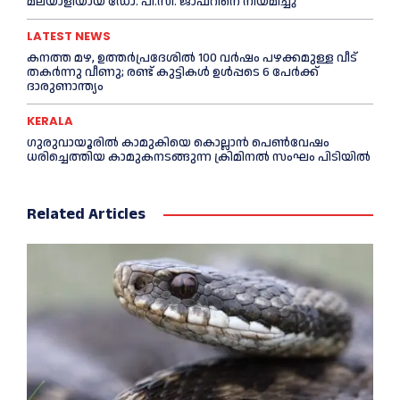
മലയാളിയായ ഡോ. പി.സി. ജാഫറിനെ നിയമിച്ചു
LATEST NEWS
കനത്ത മഴ, ഉത്തര്‍പ്രദേശില്‍ 100 വർഷം പഴക്കമുള്ള വീട്
തകർന്നു വീണു; രണ്ട് കുട്ടികള്‍ ഉള്‍പ്പടെ 6 പേര്‍ക്ക്
ദാരുണാന്ത്യം
KERALA
ഗുരുവായൂരില്‍ കാമുകിയെ കൊല്ലാൻ പെണ്‍വേഷം
ധരിച്ചെത്തിയ കാമുകനടങ്ങുന്ന ക്രിമിനൽ സംഘം പിടിയില്‍
Related Articles