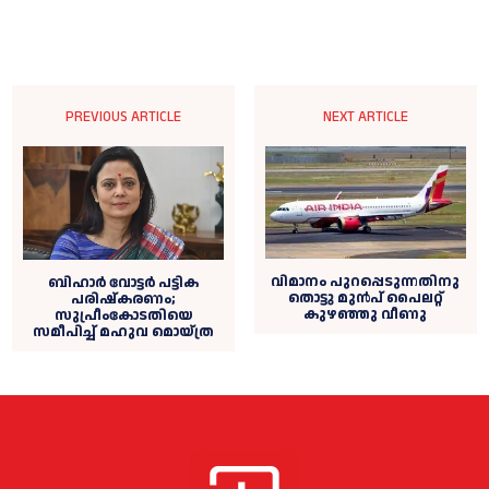
PREVIOUS ARTICLE
NEXT ARTICLE
വിമാനം പുറപ്പെടുന്നതിനു
ബിഹാര്‍ വോട്ടര്‍ പട്ടിക
തൊട്ടു മുൻപ് പൈലറ്റ്
പരിഷ്കരണം;
കുഴഞ്ഞു വീണു
സുപ്രീംകോടതിയെ
സമീപിച്ച്‌ മഹുവ മൊയ്ത്ര