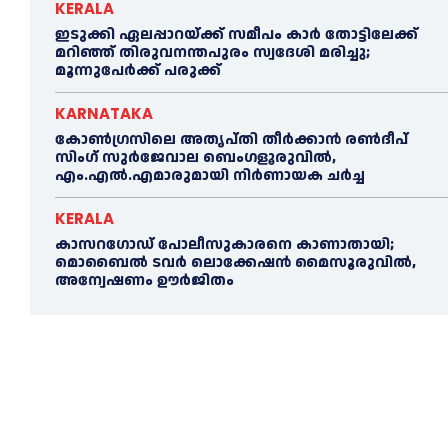
KERALA
ഇടുക്കി ഏലപ്പാറയ്ക്ക് സമീപം കാര്‍ തോട്ടിലേക്ക്
മറിഞ്ഞ് തിരുവനന്തപുരം സ്വദേശി മരിച്ചു;
മൂന്നുപേര്‍ക്ക് പരുക്ക്
KARNATAKA
കോൺഗ്രസിലെ അതൃപ്തി തീർക്കാൻ രൺദീപ്
സിംഗ് സുര്‍ജേവാല ബെംഗളൂരുവിൽ,
എം.എൽ.എമാരുമായി നിർണായക ചർച്ച
KERALA
കാസറഗോഡ്‌ പോലീസുകാരനെ കാണാതായി;
മൊബൈൽ ടവർ ലൊക്കേഷൻ മൈസൂരുവിൽ,
അന്വേഷണം ഊർജിതം