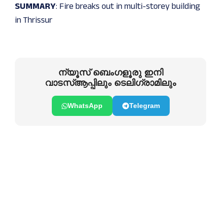
SUMMARY
: Fire breaks out in multi-storey building
in Thrissur
ന്യൂസ് ബെംഗളൂരു ഇനി
വാടസ്ആപ്പിലും ടെലിഗ്രാമിലും
WhatsApp
Telegram