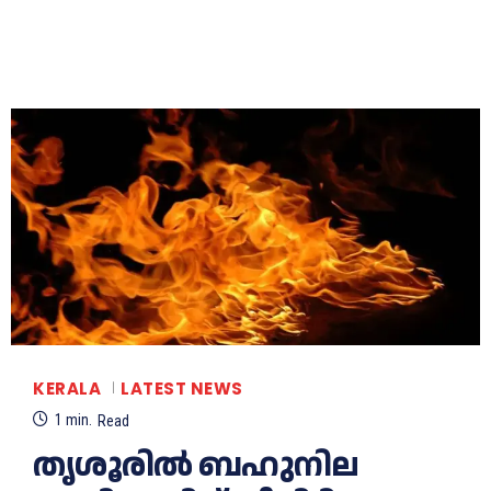
KERALA
LATEST NEWS
1
min.
Read
തൃശൂരില്‍ ബഹുനില