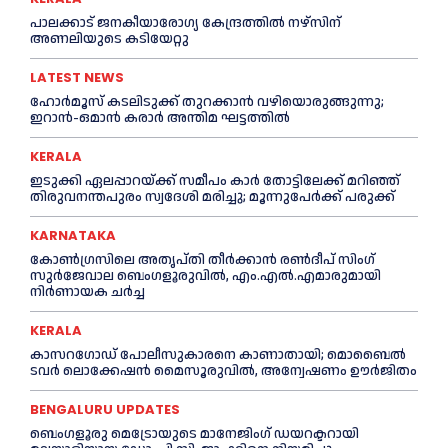
പാലക്കാട് ജനകീയാരോഗ്യ കേന്ദ്രത്തില്‍ നഴ്‌സിന്
അണലിയുടെ കടിയേറ്റു
LATEST NEWS
ഹോർമൂസ് കടലിടുക്ക് തുറക്കാൻ വഴിയൊരുങ്ങുന്നു;
ഇറാൻ-ഒമാൻ കരാർ അന്തിമ ഘട്ടത്തിൽ
KERALA
ഇടുക്കി ഏലപ്പാറയ്ക്ക് സമീപം കാര്‍ തോട്ടിലേക്ക് മറിഞ്ഞ്
തിരുവനന്തപുരം സ്വദേശി മരിച്ചു; മൂന്നുപേര്‍ക്ക് പരുക്ക്
KARNATAKA
കോൺഗ്രസിലെ അതൃപ്തി തീർക്കാൻ രൺദീപ് സിംഗ്
സുര്‍ജേവാല ബെംഗളൂരുവിൽ, എം.എൽ.എമാരുമായി
നിർണായക ചർച്ച
KERALA
കാസറഗോഡ്‌ പോലീസുകാരനെ കാണാതായി; മൊബൈൽ
ടവർ ലൊക്കേഷൻ മൈസൂരുവിൽ, അന്വേഷണം ഊർജിതം
BENGALURU UPDATES
ബെംഗളൂരു മെട്രോയുടെ മാനേജിംഗ് ഡയറക്ടറായി