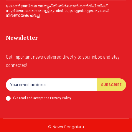
കോൺഗ്രസിലെ അതൃപ്തി തീർക്കാൻ രൺദീപ് സിംഗ്
സുര്‍ജേവാല ബെംഗളൂരുവിൽ, എം.എൽ.എമാരുമായി
നിർണായക ചർച്ച
Newsletter
Get important news delivered directly to your inbox and stay
connected!
SUBSCRIBE
I've read and accept the Privacy Policy.
© News Bengaluru