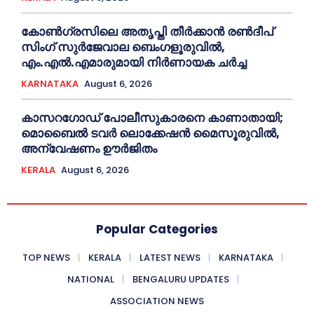
കോൺഗ്രസിലെ അതൃപ്തി തീർക്കാൻ രൺദീപ്
സിംഗ് സുര്‍ജേവാല ബെംഗളൂരുവിൽ,
എം.എൽ.എമാരുമായി നിർണായക ചർച്ച
KARNATAKA
August 6, 2026
കാസറഗോഡ്‌ പോലീസുകാരനെ കാണാതായി;
മൊബൈൽ ടവർ ലൊക്കേഷൻ മൈസൂരുവിൽ,
അന്വേഷണം ഊർജിതം
KERALA
August 6, 2026
Popular Categories
TOP NEWS
KERALA
LATEST NEWS
KARNATAKA
NATIONAL
BENGALURU UPDATES
ASSOCIATION NEWS