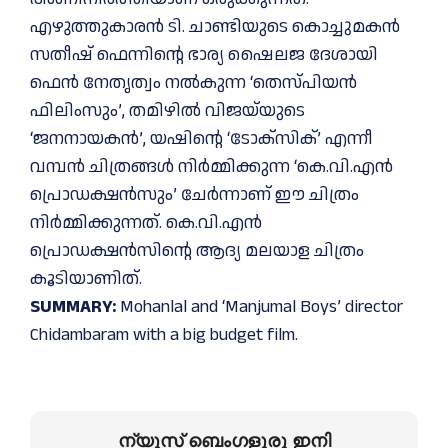
എഴുത്തുകാരൻ ടി. ചാണ്ടിയുടെ കൊച്ചുമകൻ
സതീഷ് ഫെന്നിന്റെ ഭാര്യ ഷൈലജ ദേശായി
ഫെൻ നേതൃത്വം നൽകുന്ന ‘തെസ്പിയൻ
ഫിലിംസും’, തമിഴിൽ വിജയ്‌യുടെ
‘ജനനായകൻ’, യഷിന്റെ ‘ടോക്സിക്’ എന്നീ
വമ്പൻ ചിത്രങ്ങൾ നിർമ്മിക്കുന്ന ‘കെ.വി.എൻ
പ്രൊഡക്ഷൻസും’ ചേർന്നാണ് ഈ ചിത്രം
നിർമ്മിക്കുന്നത്. കെ.വി.എൻ
പ്രൊഡക്ഷൻസിന്റെ ആദ്യ മലയാള ചിത്രം
കൂടിയാണിത്.
SUMMARY:
Mohanlal and ‘Manjumal Boys’ director
Chidambaram with a big budget film.
ന്യൂസ് ബെംഗളൂരു ഇനി