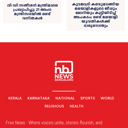
കുടജാദ്രി കണ്ടുമടങ്ങിയ
വി ഡി സതീശൻ മന്ത്രിമാരെ
മലയാളികളുടെ ജീപ്പും
പ്രഖ്യാപിച്ചു; 21 അംഗ
ലോറിയും കൂട്ടിയിടിച്ച്
മന്ത്രിസഭയില്‍ രണ്ട്
അപകടം; രണ്ട് മലയാളി
വനിതകള്‍
യുവതികൾക്ക്
ദാരുണാന്ത്യം
KERALA
KARNATAKA
NATIONAL
SPORTS
WORLD
RELIGIOUS
HEALTH
Free News - Where voices unite, stories flourish, and