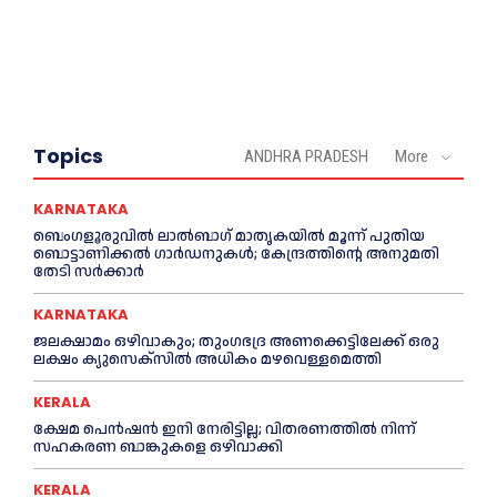
Topics
ANDHRA PRADESH
More
KARNATAKA
ബെംഗളൂരുവിൽ ലാൽബാഗ് മാതൃകയിൽ മൂന്ന് പുതിയ
ബൊട്ടാണിക്കൽ ഗാർഡനുകൾ; കേന്ദ്രത്തിന്റെ അനുമതി
തേടി സർക്കാർ
KARNATAKA
ജലക്ഷാമം ഒഴിവാകും; തുംഗഭദ്ര അണക്കെട്ടിലേക്ക് ഒരു
ലക്ഷം ക്യുസെക്സില്‍ അധികം മഴവെള്ളമെത്തി
KERALA
ക്ഷേമ പെൻഷൻ ഇനി നേരിട്ടില്ല; വിതരണത്തിൽ നിന്ന്
സഹകരണ ബാങ്കുകളെ ഒഴിവാക്കി
KERALA