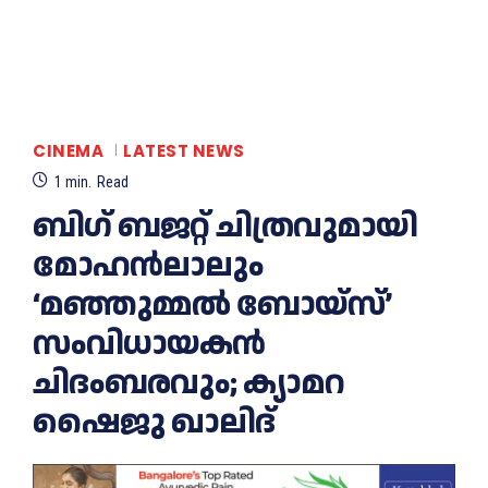
CINEMA
LATEST NEWS
1
min.
Read
ബിഗ് ബജറ്റ് ചിത്രവുമായി
മോഹൻലാലും
‘മഞ്ഞുമ്മൽ ബോയ്സ്’
സംവിധായകൻ
ചിദംബരവും; ക്യാമറ
ഷൈജു ഖാലിദ്