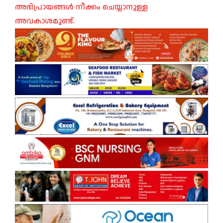
അഭിപ്രായങ്ങൾ നീക്കം ചെയ്യാനുള്ള
അവകാശമുണ്ട്.