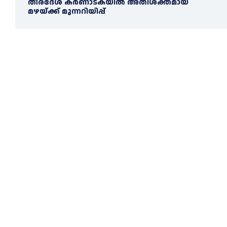
തീരദേശ കർണാടകയിൽ അതിശക്തമായ
മഴയ്ക്ക് മുന്നറിയിപ്പ്