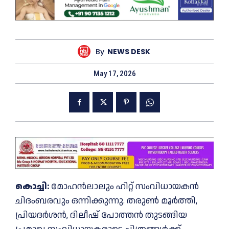
By
NEWS DESK
May 17, 2026
കൊച്ചി:
മോഹൻലാലും ഹിറ്റ് സംവിധായകൻ
ചിദംബരവും ഒന്നിക്കുന്നു. തരുൺ മൂർത്തി,
പ്രിയദർശൻ, ദിലീഷ് പോത്തൻ തുടങ്ങിയ