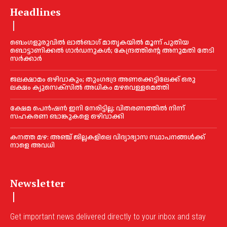
Headlines
ബെംഗളൂരുവിൽ ലാൽബാഗ് മാതൃകയിൽ മൂന്ന് പുതിയ
ബൊട്ടാണിക്കൽ ഗാർഡനുകൾ; കേന്ദ്രത്തിന്റെ അനുമതി തേടി
സർക്കാർ
ജലക്ഷാമം ഒഴിവാകും; തുംഗഭദ്ര അണക്കെട്ടിലേക്ക് ഒരു
ലക്ഷം ക്യുസെക്സില്‍ അധികം മഴവെള്ളമെത്തി
ക്ഷേമ പെൻഷൻ ഇനി നേരിട്ടില്ല; വിതരണത്തിൽ നിന്ന്
സഹകരണ ബാങ്കുകളെ ഒഴിവാക്കി
കനത്ത മഴ: അഞ്ച് ജില്ലകളിലെ വിദ്യാഭ്യാസ സ്ഥാപനങ്ങൾക്ക്
നാളെ അവധി
Newsletter
Get important news delivered directly to your inbox and stay