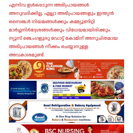
എന്നിവ ഉൾപ്പെടുന്ന അഭിപ്രായങ്ങൾ
അനുവദിക്കില്ല. എല്ലാ അഭിപ്രായങ്ങളും ഇന്ത്യൻ
സൈബർ നിയമങ്ങൾക്കും കമ്മ്യൂണിറ്റി
മാർഗ്ഗനിർദ്ദേശങ്ങൾക്കും വിധേയമായിരിക്കും.
ന്യൂസ് ബെംഗളൂരു ഡോട്ട് കോമിന് അനുചിതമായ
അഭിപ്രായങ്ങൾ നീക്കം ചെയ്യാനുള്ള
അവകാശമുണ്ട്.