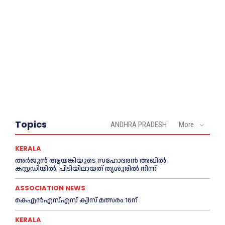
Topics
ANDHRA PRADESH
More
KERALA
അര്‍ജുന്‍ ആയങ്കിയുടെ സഹോദരന്‍ അഖില്‍
കസ്റ്റഡിയില്‍; പിടിയിലായത് തൃശൂരില്‍ നിന്ന്
ASSOCIATION NEWS
കെഎൻഎസ്എസ് ക്വിസ് മത്സരം 16ന്
KERALA