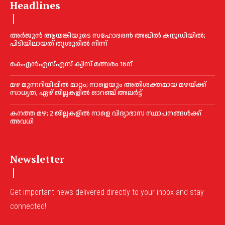
Headlines
അര്‍ജുന്‍ ആയങ്കിയുടെ സഹോദരന്‍ അഖില്‍ കസ്റ്റഡിയില്‍;
പിടിയിലായത് തൃശൂരില്‍ നിന്ന്
കെഎൻഎസ്എസ് ക്വിസ് മത്സരം 16ന്
മഴ മുന്നറിയിപ്പിൽ മാറ്റം; നാളെയും അതിശക്തമായ മഴയ്ക്ക്
സാധ്യത, ഏഴ് ജില്ലകളിൽ ഓറഞ്ച് അലർട്ട്
കനത്ത മഴ; 2 ജില്ലകളില്‍ നാളെ വിദ്യാഭാസ സ്ഥാപനങ്ങള്‍ക്ക്
അവധി
Newsletter
Get important news delivered directly to your inbox and stay
connected!