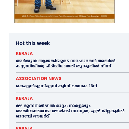
Hot this week
KERALA
അര്‍ജുന്‍ ആയങ്കിയുടെ സഹോദരന്‍ അഖില്‍
കസ്റ്റഡിയില്‍; പിടിയിലായത് തൃശൂരില്‍ നിന്ന്
ASSOCIATION NEWS
കെഎൻഎസ്എസ് ക്വിസ് മത്സരം 16ന്
KERALA
മഴ മുന്നറിയിപ്പിൽ മാറ്റം; നാളെയും
അതിശക്തമായ മഴയ്ക്ക് സാധ്യത, ഏഴ് ജില്ലകളിൽ
ഓറഞ്ച് അലർട്ട്
KERALA