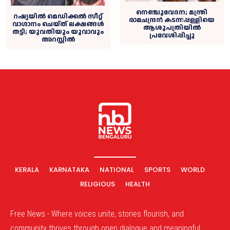
നെഞ്ചുവേദന; മന്ത്രി
റഷ്യയില്‍ മെഡിക്കല്‍ സീറ്റ്
രാമചന്ദ്രന്‍ കടന്നപ്പള്ളിയെ
വാഗ്ദാനം ചെയ്ത് ലക്ഷങ്ങള്‍
ആശുപത്രിയില്‍
തട്ടി; യുവതിയും യുവാവും
പ്രവേശിപ്പിച്ചു
അറസ്റ്റില്‍
KERALA
KARNATAKA
NATIONAL
SPORTS
WORLD
RELIGIOUS
HEALTH
Free News - Where voices unite, stories flourish, and
community thrives through open dialogue and meaningful