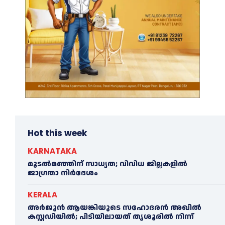
Hot this week
KARNATAKA
മൂടൽമഞ്ഞിന് സാധ്യത; വിവിധ ജില്ലകളിൽ
ജാഗ്രതാ നിർദേശം
KERALA
അര്‍ജുന്‍ ആയങ്കിയുടെ സഹോദരന്‍ അഖില്‍
കസ്റ്റഡിയില്‍; പിടിയിലായത് തൃശൂരില്‍ നിന്ന്