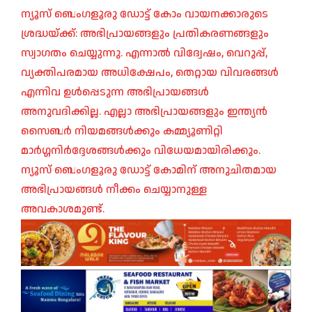
ന്യൂസ് ബെംഗളൂരു ഡോട്ട് കോം വായനക്കാരുടെ
ശ്രദ്ധയ്ക്ക്: അഭിപ്രായങ്ങളും പ്രതികരണങ്ങളും
സ്വാഗതം ചെയ്യുന്നു. എന്നാൽ വിദ്വേഷം, വെറുപ്പ്,
വ്യക്തിപരമായ അധിക്ഷേപം, തെറ്റായ വിവരങ്ങൾ
എന്നിവ ഉൾപ്പെടുന്ന അഭിപ്രായങ്ങൾ
അനുവദിക്കില്ല. എല്ലാ അഭിപ്രായങ്ങളും ഇന്ത്യൻ
സൈബർ നിയമങ്ങൾക്കും കമ്മ്യൂണിറ്റി
മാർഗ്ഗനിർദ്ദേശങ്ങൾക്കും വിധേയമായിരിക്കും.
ന്യൂസ് ബെംഗളൂരു ഡോട്ട് കോമിന് അനുചിതമായ
അഭിപ്രായങ്ങൾ നീക്കം ചെയ്യാനുള്ള
അവകാശമുണ്ട്.