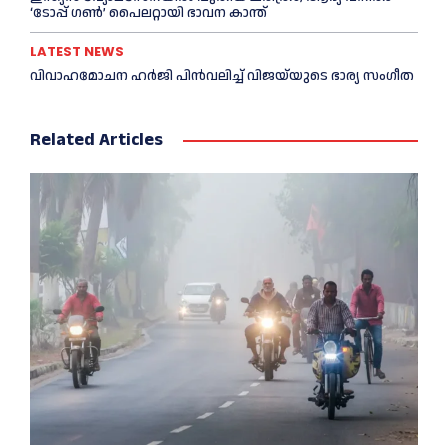
‘ടോപ്പ് ഗണ്‍’ പൈലറ്റായി ഭാവന കാന്ത്
LATEST NEWS
വിവാഹമോചന ഹര്‍ജി പിൻവലിച്ച്‌ വിജയ്‌യുടെ ഭാര്യ സംഗീത
Related Articles