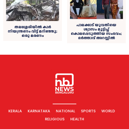
പാലക്കാട് യുവതിയെ
തലശ്ശേരിയില്‍ കാര്‍
ശ്വാസം മുട്ടിച്ച്‌
നിയന്ത്രണം വിട്ട് മറിഞ്ഞു;
കൊലപ്പെടുത്തിയ സംഭവം;
ഒരു മരണം
ഭര്‍ത്താവ് അറസ്റ്റില്‍
KERALA
KARNATAKA
NATIONAL
SPORTS
WORLD
RELIGIOUS
HEALTH