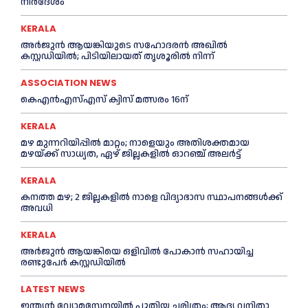
നിർദേശം
KERALA
അര്‍ജുന്‍ ആയങ്കിയുടെ സഹോദരന്‍ അഖില്‍
കസ്റ്റഡിയില്‍; പിടിയിലായത് തൃശൂരില്‍ നിന്ന്
ASSOCIATION NEWS
കെഎൻഎസ്എസ് ക്വിസ് മത്സരം 16ന്
KERALA
മഴ മുന്നറിയിപ്പിൽ മാറ്റം; നാളെയും അതിശക്തമായ
മഴയ്ക്ക് സാധ്യത, ഏഴ് ജില്ലകളിൽ ഓറഞ്ച് അലർട്ട്
KERALA
കനത്ത മഴ; 2 ജില്ലകളില്‍ നാളെ വിദ്യാഭാസ സ്ഥാപനങ്ങള്‍ക്ക്
അവധി
KERALA
അര്‍ജുന്‍ ആയങ്കിയെ ഒളിവില്‍ പോകാന്‍ സഹായിച്ച
രണ്ടുപേര്‍ കസ്റ്റഡിയില്‍
LATEST NEWS
ഇന്ത്യൻ വ്യോമസേനയില്‍ പുതിയ ചരിത്രം; ആദ്യ വനിതാ