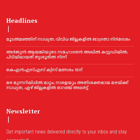
Headlines
മൂടൽമഞ്ഞിന് സാധ്യത; വിവിധ ജില്ലകളിൽ ജാഗ്രതാ നിർദേശം
അര്‍ജുന്‍ ആയങ്കിയുടെ സഹോദരന്‍ അഖില്‍ കസ്റ്റഡിയില്‍;
പിടിയിലായത് തൃശൂരില്‍ നിന്ന്
കെഎൻഎസ്എസ് ക്വിസ് മത്സരം 16ന്
മഴ മുന്നറിയിപ്പിൽ മാറ്റം; നാളെയും അതിശക്തമായ മഴയ്ക്ക്
സാധ്യത, ഏഴ് ജില്ലകളിൽ ഓറഞ്ച് അലർട്ട്
Newsletter
Get important news delivered directly to your inbox and stay