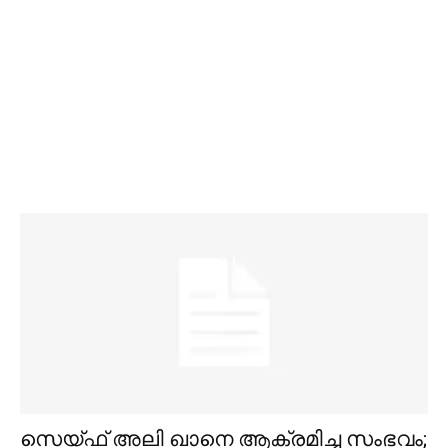
സെയ്ഫ് അലി ഖാനെ ആക്രമിച്ച സംഭവം;