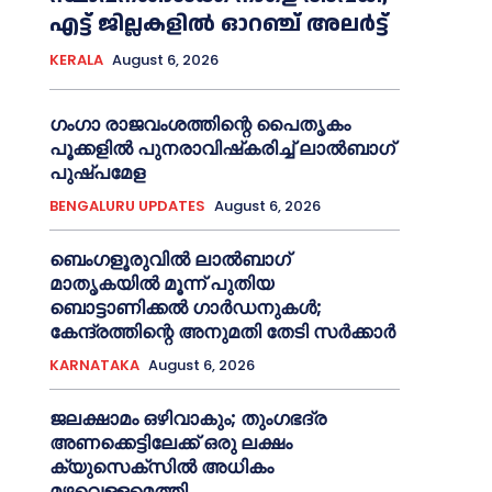
എട്ട് ജില്ലകളിൽ ഓറഞ്ച് അലർട്ട്
KERALA
August 6, 2026
ഗംഗാ രാജവംശത്തിന്റെ പൈതൃകം
പൂക്കളിൽ പുനരാവിഷ്‌കരിച്ച് ലാൽബാഗ്
പുഷ്പമേള
BENGALURU UPDATES
August 6, 2026
ബെംഗളൂരുവിൽ ലാൽബാഗ്
മാതൃകയിൽ മൂന്ന് പുതിയ
ബൊട്ടാണിക്കൽ ഗാർഡനുകൾ;
കേന്ദ്രത്തിന്റെ അനുമതി തേടി സർക്കാർ
KARNATAKA
August 6, 2026
ജലക്ഷാമം ഒഴിവാകും; തുംഗഭദ്ര
അണക്കെട്ടിലേക്ക് ഒരു ലക്ഷം
ക്യുസെക്സില്‍ അധികം
മഴവെള്ളമെത്തി