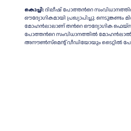
കൊച്ചി:
ദിലീഷ് പോത്തന്‍റെ സംവിധാനത്തില
ഔദ്യോഗികമായി പ്രഖ്യാപിച്ചു. നെടുങ്കണ്ടം മിറ
മോഹൻലാലാണ് തന്‍റെ ഔദ്യോഗിക ഫെയ്സ്ബുക
പോത്തന്‍റെ സംവിധാനത്തിൽ മോഹൻലാൽ അഭിന
അനൗൺസ്മെന്റ് വീഡിയോയും ടൈറ്റിൽ പോസ്റ്