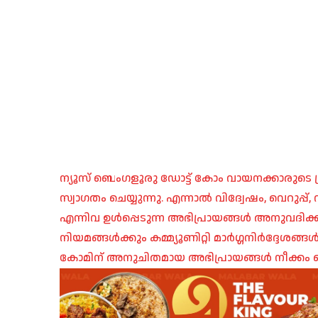
ന്യൂസ് ബെംഗളൂരു ഡോട്ട് കോം വായനക്കാരുടെ ശ്
സ്വാഗതം ചെയ്യുന്നു. എന്നാൽ വിദ്വേഷം, വെറുപ്
എന്നിവ ഉൾപ്പെടുന്ന അഭിപ്രായങ്ങൾ അനുവദിക്ക
നിയമങ്ങൾക്കും കമ്മ്യൂണിറ്റി മാർഗ്ഗനിർദ്ദേശങ്
കോമിന് അനുചിതമായ അഭിപ്രായങ്ങൾ നീക്കം ച