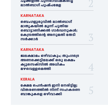
പൂക്കളിൽ പുനരാവിഷ്‌കരിച്ച്
ലാൽബാഗ് പുഷ്പമേള
KARNATAKA
ബെംഗളൂരുവിൽ ലാൽബാഗ്
മാതൃകയിൽ മൂന്ന് പുതിയ
ബൊട്ടാണിക്കൽ ഗാർഡനുകൾ;
കേന്ദ്രത്തിന്റെ അനുമതി തേടി
സർക്കാർ
KARNATAKA
ജലക്ഷാമം ഒഴിവാകും; തുംഗഭദ്ര
അണക്കെട്ടിലേക്ക് ഒരു ലക്ഷം
ക്യുസെക്സില്‍ അധികം
മഴവെള്ളമെത്തി
KERALA
ക്ഷേമ പെൻഷൻ ഇനി നേരിട്ടില്ല;
വിതരണത്തിൽ നിന്ന് സഹകരണ
ബാങ്കുകളെ ഒഴിവാക്കി