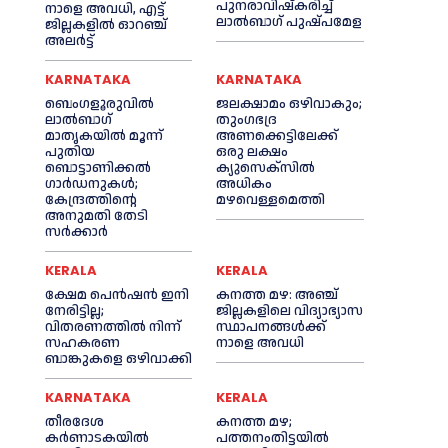
പുനരാവിഷ്‌കരിച്ച്
നാളെ അവധി, എട്ട്
ലാൽബാഗ് പുഷ്പമേള
ജില്ലകളിൽ ഓറഞ്ച്
അലർട്ട്
KARNATAKA
KARNATAKA
ബെംഗളൂരുവിൽ
ജലക്ഷാമം ഒഴിവാകും;
ലാൽബാഗ്
തുംഗഭദ്ര
മാതൃകയിൽ മൂന്ന്
അണക്കെട്ടിലേക്ക്
പുതിയ
ഒരു ലക്ഷം
ബൊട്ടാണിക്കൽ
ക്യുസെക്സില്‍
ഗാർഡനുകൾ;
അധികം
കേന്ദ്രത്തിന്റെ
മഴവെള്ളമെത്തി
അനുമതി തേടി
സർക്കാർ
KERALA
KERALA
ക്ഷേമ പെൻഷൻ ഇനി
കനത്ത മഴ: അഞ്ച്
നേരിട്ടില്ല;
ജില്ലകളിലെ വിദ്യാഭ്യാസ
വിതരണത്തിൽ നിന്ന്
സ്ഥാപനങ്ങൾക്ക്
സഹകരണ
നാളെ അവധി
ബാങ്കുകളെ ഒഴിവാക്കി
KARNATAKA
KERALA
തീരദേശ
കനത്ത മഴ;
കർണാടകയിൽ
പത്തനംതിട്ടയില്‍