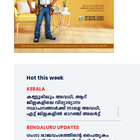
Hot this week
KERALA
കണ്ണൂരിലും അവധി, ആറ്
ജില്ലകളിലെ വിദ്യാഭ്യാസ
സ്ഥാപനങ്ങൾക്ക് നാളെ അവധി,
എട്ട് ജില്ലകളിൽ ഓറഞ്ച് അലർട്ട്
BENGALURU UPDATES
ഗംഗാ രാജവംശത്തിന്റെ പൈതൃകം