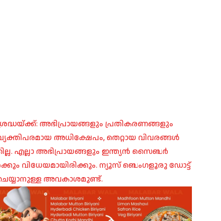
രദ്ധയ്ക്ക്: അഭിപ്രായങ്ങളും പ്രതികരണങ്ങളും
പ്, വ്യക്തിപരമായ അധിക്ഷേപം, തെറ്റായ വിവരങ്ങൾ
ില്ല. എല്ലാ അഭിപ്രായങ്ങളും ഇന്ത്യൻ സൈബർ
ങൾക്കും വിധേയമായിരിക്കും. ന്യൂസ് ബെംഗളൂരു ഡോട്ട്
െയ്യാനുള്ള അവകാശമുണ്ട്.