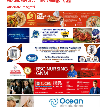
അഭിപ്രായങ്ങൾ നീക്കം ചെയ്യാനുള്ള
അവകാശമുണ്ട്.