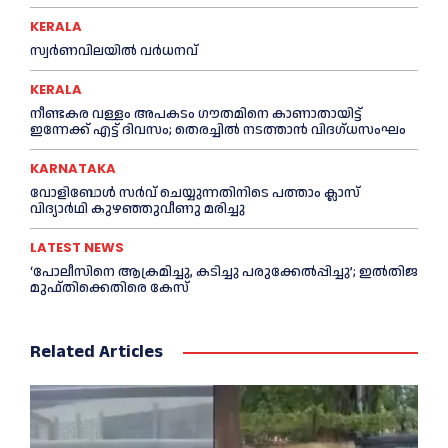
KERALA
സ്വർണവിലയിൽ വർധനവ്
KERALA
നീണ്ടകര വള്ളം അപകടം ഗൗതമിനെ കാണാതായിട്ട്
ഇന്നേക്ക് എട്ട് ദിവസം; തെരച്ചില്‍ നടത്താൻ വിദഗ്ധസംഘം
KARNATAKA
വോളിബോൾ സർവ് ചെയ്യുന്നതിനിടെ പത്താം ക്ലാസ്
വിദ്യാർഥി കുഴഞ്ഞുവീണു മരിച്ചു
LATEST NEWS
‘പോലീസിനെ ആക്രമിച്ചു, കടിച്ചു പരുക്കേല്‍പ്പിച്ചു’; ഇല്‍തിജ
മുഫ്തിക്കെതിരെ കേസ്
Related Articles