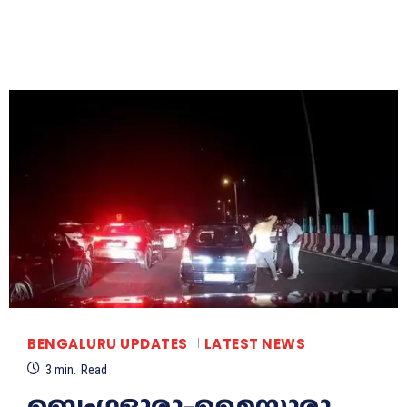
BENGALURU UPDATES
LATEST NEWS
3
min.
Read
ബെംഗളൂരു–മൈസൂരു