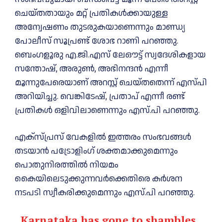
ചെയ്തതായും മറ്റ് പ്രതികൾക്കായുള്ള
അന്വേഷണം തുടരുകയാണെന്നും മാണ്ഡ്യ
പോലീസ് സൂപ്രണ്ട് ശോഭ റാണി പറഞ്ഞു.
ബെംഗളൂരു എ.ജി.എസ് ലേഔട്ട് സ്വദേശികളായ
സന്തോഷ്, അരുൺ, അഭിനന്ദൻ എന്നീ
മൂന്നുപേരെയാണ് അറസ്റ്റ് ചെയ്​ത​തെന്ന് എസ്പി
അറിയിച്ചു. വെങ്കിടേഷ്, പ്രതാപ് എന്നീ രണ്ട്
പ്രതികൾ ഒളിവിലാണെന്നും എസ്.പി പറഞ്ഞു.
എക്‌സ്‌പ്രസ് വേകളിൽ ഇത്തരം സംഭവങ്ങൾ
തടയാൻ പട്രോളിംഗ് ശക്തമാക്കുമെന്നും
പൊതുനിരത്തിൽ നിയമം
കൈയിലെടുക്കുന്നവർക്കെതിരെ കർശന
നടപടി സ്വീകരിക്കുമെന്നും എസ്.പി പറഞ്ഞു.
Karnataka has gone to shambles.