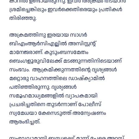
കാറിൽ ഉണ്ടായിരുന്നു. ഇവർ അക്രമം തടയാൻ
ശ്രമിച്ചെങ്കിലും ഇവർക്കെതിരെയും പ്രതികൾ
തിരിഞ്ഞു.
അക്രമത്തിനു ഇരയായ സാഗർ
ബിഎംആർസിഎല്ലിൽ അസിസ്റ്റന്റ്
മാനേജരാണ്. കുടുംബസമേതം
ബെംഗളൂരുവിലേക്ക് മടങ്ങുന്നതിനിടെയാണ്
സംഭവം. ആക്രമിക്കുന്നത്തിന്റെ ദൃശ്യങ്ങള്‍
മറ്റൊരു വാഹനത്തിലെ ഡാഷ്‌ക്യാമിൽ
പതിഞ്ഞിരുന്നു. ദൃശ്യങ്ങൾ
സമൂഹമാധ്യമങ്ങളിൽ വ്യാപകമായി
പ്രചരിച്ചതിനെ തുടർന്നാണ് പോലീസ്
സ്വമേധയാ കേസെടുത്ത് അന്വേഷണം
ആരംഭിച്ചത്.
സംഭവവുമായി ബന്ധപ്പെട്ട് മൂന്ന് പേരെ അറസ്റ്റ്