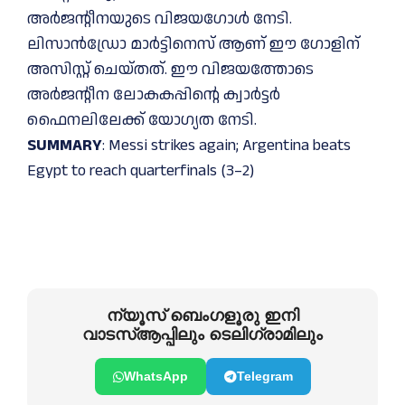
അർജന്റീനയുടെ വിജയഗോൾ നേടി.
ലിസാൻഡ്രോ മാർട്ടിനെസ് ആണ് ഈ ഗോളിന്
അസിസ്റ്റ് ചെയ്തത്. ഈ വിജയത്തോടെ
അർജന്റീന ലോകകപ്പിന്റെ ക്വാർട്ടർ
ഫൈനലിലേക്ക് യോഗ്യത നേടി.
SUMMARY
: Messi strikes again; Argentina beats
Egypt to reach quarterfinals (3–2)
ന്യൂസ് ബെംഗളൂരു ഇനി
വാടസ്ആപ്പിലും ടെലിഗ്രാമിലും
WhatsApp
Telegram