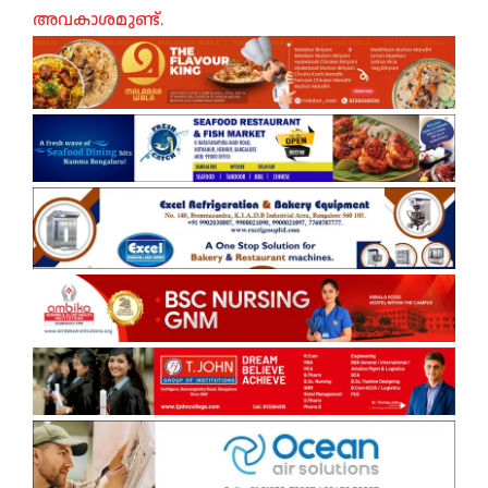
അവകാശമുണ്ട്.