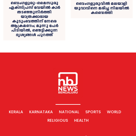
ബെംഗളൂരു–മൈസൂരു
ബെംഗളൂരുവിൽ മലയാളി
എക്‌സ്‌പ്രസ് വേയിൽ കാർ
യുവാവിനെ മരിച്ച നിലയിൽ
തടഞ്ഞുനിർത്തി
കണ്ടെത്തി
യാത്രക്കാരായ
കുടുംബത്തിന് നേരെ
ആക്രമണം; മൂന്നു പേര്‍
പിടിയില്‍, ഞെട്ടിക്കുന്ന
ദൃശ്യങ്ങൾ പുറത്ത്
KERALA
KARNATAKA
NATIONAL
SPORTS
WORLD
RELIGIOUS
HEALTH