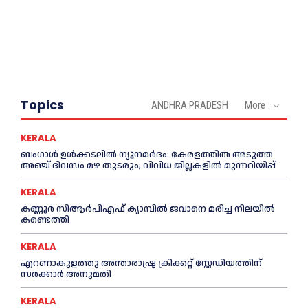
Topics
ANDHRA PRADESH
More
KERALA
ബംഗാൾ ഉൾക്കടലിൽ ന്യൂനമർദം: കേരളത്തിൽ അടുത്ത
അഞ്ച് ദിവസം മഴ തുടരും; വിവിധ ജില്ലകളിൽ മുന്നറിയിപ്പ്
KERALA
കണ്ണൂര്‍ സിആര്‍പിഎഫ് ക്യാമ്പില്‍ ജവാനെ മരിച്ച നിലയില്‍
കണ്ടെത്തി
KERALA
എറണാകുളത്തു അന്താരാഷ്ട്ര ക്രിക്കറ്റ് സ്റ്റേഡിയത്തിന്
സര്‍ക്കാര്‍ അനുമതി
KERALA