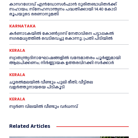
കാസറഗോഡ് എന്‍ഡോസള്‍ഫാന്‍ ദുരിതബാധിതര്‍ക്ക്
സഹായം; സ്‌നേഹസാന്ത്വനം പദ്ധതിക്കായി 14.40 കോടി
രൂപയുടെ ഭരണാനുമതി
KARNATAKA
കർണാടകയിൽ കോണ്‍ഗ്രസ് നേതാവിനെ പട്ടാപ്പകല്‍
നഗരമധ്യത്തില്‍ വെടിവെച്ചു കൊന്നു; പ്രതി പിടിയില്‍
KERALA
സ്വാതന്ത്ര്യദിനാഘോഷങ്ങളില്‍ വന്ദേമാതരം പൂര്‍ണ്ണമായി
ആലപിക്കണം; നിര്‍ണ്ണായക ഉത്തരവിറക്കി സര്‍ക്കാര്‍
KERALA
ചൂരല്‍മലയില്‍ വീണ്ടും പുലി ഭീതി; വീട്ടിലെ
വളര്‍ത്തുനായയെ പിടികൂടി
KERALA
സ്വർണ വിലയില്‍ വീണ്ടും വർധനവ്
Related Articles