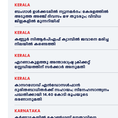
KERALA
ബംഗാൾ ഉൾക്കടലിൽ ന്യൂനമർദം: കേരളത്തിൽ
അടുത്ത അഞ്ച് ദിവസം മഴ തുടരും; വിവിധ
ജില്ലകളിൽ മുന്നറിയിപ്പ്
KERALA
കണ്ണൂര്‍ സിആര്‍പിഎഫ് ക്യാമ്പില്‍ ജവാനെ മരിച്ച
നിലയില്‍ കണ്ടെത്തി
KERALA
എറണാകുളത്തു അന്താരാഷ്ട്ര ക്രിക്കറ്റ്
സ്റ്റേഡിയത്തിന് സര്‍ക്കാര്‍ അനുമതി
KERALA
കാസറഗോഡ് എന്‍ഡോസള്‍ഫാന്‍
ദുരിതബാധിതര്‍ക്ക് സഹായം; സ്‌നേഹസാന്ത്വനം
പദ്ധതിക്കായി 14.40 കോടി രൂപയുടെ
ഭരണാനുമതി
KARNATAKA
കർണാടകയിൽ കോണ്‍ഗ്രസ് നേതാവിനെ