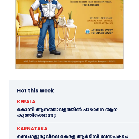
Hot this week
KERALA
കോന്നി ആനത്താവളത്തില്‍ പാപ്പാനെ ആന
കുത്തിക്കൊന്നു
KARNATAKA
ബെംഗളൂരുവിലെ കേരള ആര്‍ടിസി ബസപകടം: