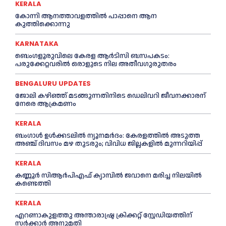
KERALA
കോന്നി ആനത്താവളത്തില്‍ പാപ്പാനെ ആന
കുത്തിക്കൊന്നു
KARNATAKA
ബെംഗളൂരുവിലെ കേരള ആര്‍ടിസി ബസപകടം:
പരുക്കേറ്റവരില്‍ ഒരാളുടെ നില അതീവഗുരുതരം
BENGALURU UPDATES
ജോലി കഴിഞ്ഞ് മടങ്ങുന്നതിനിടെ ഡെലിവറി ജീവനക്കാരന്
നേരെ ആക്രമണം
KERALA
ബംഗാൾ ഉൾക്കടലിൽ ന്യൂനമർദം: കേരളത്തിൽ അടുത്ത
അഞ്ച് ദിവസം മഴ തുടരും; വിവിധ ജില്ലകളിൽ മുന്നറിയിപ്പ്
KERALA
കണ്ണൂര്‍ സിആര്‍പിഎഫ് ക്യാമ്പില്‍ ജവാനെ മരിച്ച നിലയില്‍
കണ്ടെത്തി
KERALA
എറണാകുളത്തു അന്താരാഷ്ട്ര ക്രിക്കറ്റ് സ്റ്റേഡിയത്തിന്
സര്‍ക്കാര്‍ അനുമതി