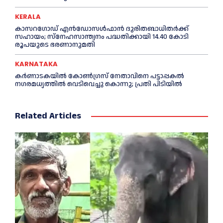
KERALA
കാസറഗോഡ് എന്‍ഡോസള്‍ഫാന്‍ ദുരിതബാധിതര്‍ക്ക്
സഹായം; സ്‌നേഹസാന്ത്വനം പദ്ധതിക്കായി 14.40 കോടി
രൂപയുടെ ഭരണാനുമതി
KARNATAKA
കർണാടകയിൽ കോണ്‍ഗ്രസ് നേതാവിനെ പട്ടാപ്പകല്‍
നഗരമധ്യത്തില്‍ വെടിവെച്ചു കൊന്നു; പ്രതി പിടിയില്‍
Related Articles