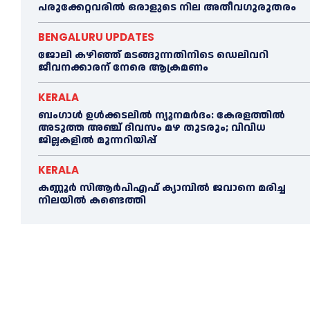
പരുക്കേറ്റവരില്‍ ഒരാളുടെ നില അതീവഗുരുതരം
BENGALURU UPDATES
ജോലി കഴിഞ്ഞ് മടങ്ങുന്നതിനിടെ ഡെലിവറി
ജീവനക്കാരന് നേരെ ആക്രമണം
KERALA
ബംഗാൾ ഉൾക്കടലിൽ ന്യൂനമർദം: കേരളത്തിൽ
അടുത്ത അഞ്ച് ദിവസം മഴ തുടരും; വിവിധ
ജില്ലകളിൽ മുന്നറിയിപ്പ്
KERALA
കണ്ണൂര്‍ സിആര്‍പിഎഫ് ക്യാമ്പില്‍ ജവാനെ മരിച്ച
നിലയില്‍ കണ്ടെത്തി