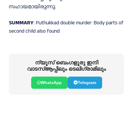
സഹായമായിരുന്നു.
SUMMARY
: Puthukkad double murder: Body parts of
second child also found
ന്യൂസ് ബെംഗളൂരു ഇനി
വാടസ്ആപ്പിലും ടെലിഗ്രാമിലും
WhatsApp
Telegram