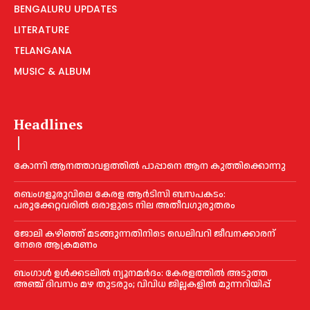
BENGALURU UPDATES
LITERATURE
TELANGANA
MUSIC & ALBUM
Headlines
കോന്നി ആനത്താവളത്തില്‍ പാപ്പാനെ ആന കുത്തിക്കൊന്നു
ബെംഗളൂരുവിലെ കേരള ആര്‍ടിസി ബസപകടം:
പരുക്കേറ്റവരില്‍ ഒരാളുടെ നില അതീവഗുരുതരം
ജോലി കഴിഞ്ഞ് മടങ്ങുന്നതിനിടെ ഡെലിവറി ജീവനക്കാരന്
നേരെ ആക്രമണം
ബംഗാൾ ഉൾക്കടലിൽ ന്യൂനമർദം: കേരളത്തിൽ അടുത്ത
അഞ്ച് ദിവസം മഴ തുടരും; വിവിധ ജില്ലകളിൽ മുന്നറിയിപ്പ്