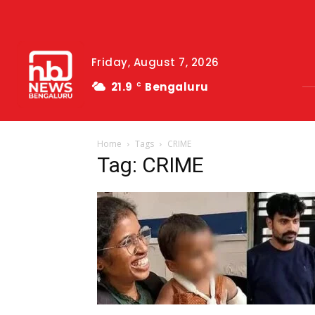
Friday, August 7, 2026
21.9
Bengaluru
C
Home
Tags
CRIME
Tag: CRIME