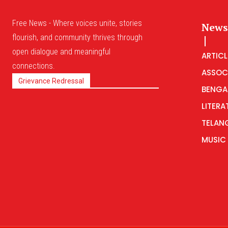
Free News - Where voices unite, stories
News
flourish, and community thrives through
open dialogue and meaningful
ARTICL
connections.
ASSOC
Grievance Redressal
BENGA
LITERA
TELAN
MUSIC