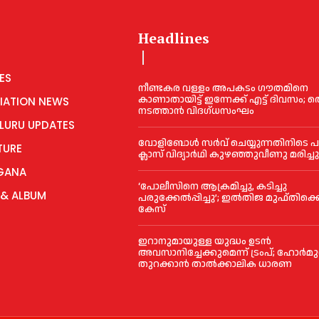
Headlines
ES
നീണ്ടകര വള്ളം അപകടം ഗൗതമിനെ
കാണാതായിട്ട് ഇന്നേക്ക് എട്ട് ദിവസം; തെ
IATION NEWS
നടത്താൻ വിദഗ്ധസംഘം
LURU UPDATES
വോളിബോൾ സർവ് ചെയ്യുന്നതിനിടെ പ
TURE
ക്ലാസ് വിദ്യാർഥി കുഴഞ്ഞുവീണു മരിച്ച
GANA
‘പോലീസിനെ ആക്രമിച്ചു, കടിച്ചു
 & ALBUM
പരുക്കേല്‍പ്പിച്ചു’; ഇല്‍തിജ മുഫ്തിക
കേസ്
ഇറാനുമായുള്ള യുദ്ധം ഉടൻ
അവസാനിച്ചേക്കുമെന്ന് ട്രംപ്; ഹോർമ
തുറക്കാൻ താൽക്കാലിക ധാരണ