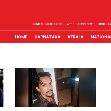
BENGALURU UPDATES
ASSOCIATION NEWS
OBITUA
HOME
KARNATAKA
KERALA
NATIONA