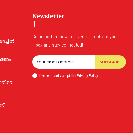
Newsletter
Get important news delivered directly to your
രച്ചില്‍
inbox and stay connected!
ത്താം
SUBSCRIBE
ു
I've read and accept the Privacy Policy.
്കെതിരെ
ുസ്