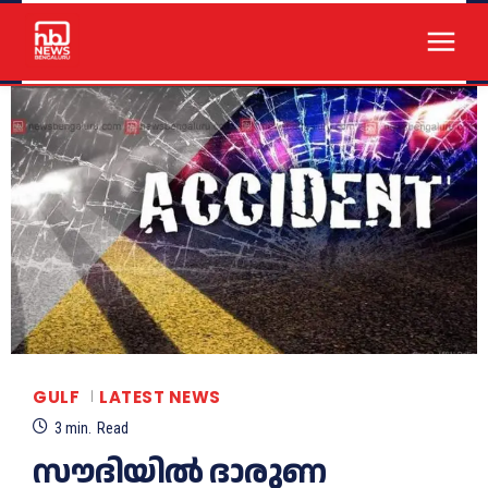
GULF
LATEST NEWS
3
min.
Read
സൗദിയിൽ ദാരുണ