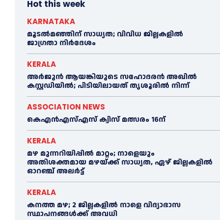
Hot this week
KARNATAKA
മൂടൽമഞ്ഞിന് സാധ്യത; വിവിധ ജില്ലകളിൽ
ജാഗ്രതാ നിർദേശം
KERALA
അര്‍ജുന്‍ ആയങ്കിയുടെ സഹോദരന്‍ അഖില്‍
കസ്റ്റഡിയില്‍; പിടിയിലായത് തൃശൂരില്‍ നിന്ന്
ASSOCIATION NEWS
കെഎൻഎസ്എസ് ക്വിസ് മത്സരം 16ന്
KERALA
മഴ മുന്നറിയിപ്പിൽ മാറ്റം; നാളെയും
അതിശക്തമായ മഴയ്ക്ക് സാധ്യത, ഏഴ് ജില്ലകളിൽ
ഓറഞ്ച് അലർട്ട്
KERALA
കനത്ത മഴ; 2 ജില്ലകളില്‍ നാളെ വിദ്യാഭാസ
സ്ഥാപനങ്ങള്‍ക്ക് അവധി