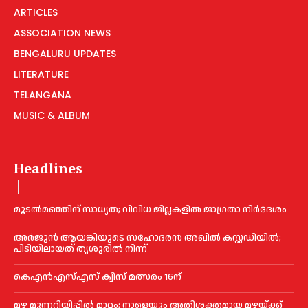
ARTICLES
ASSOCIATION NEWS
BENGALURU UPDATES
LITERATURE
TELANGANA
MUSIC & ALBUM
Headlines
മൂടൽമഞ്ഞിന് സാധ്യത; വിവിധ ജില്ലകളിൽ ജാഗ്രതാ നിർദേശം
അര്‍ജുന്‍ ആയങ്കിയുടെ സഹോദരന്‍ അഖില്‍ കസ്റ്റഡിയില്‍;
പിടിയിലായത് തൃശൂരില്‍ നിന്ന്
കെഎൻഎസ്എസ് ക്വിസ് മത്സരം 16ന്
മഴ മുന്നറിയിപ്പിൽ മാറ്റം; നാളെയും അതിശക്തമായ മഴയ്ക്ക്