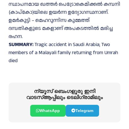
സ്ഥാപനമായ ഖത്തര്‍ പെട്രോകെമിക്കല്‍ കമ്പനി
(കാപ്‌കോ)യിലെ ഉയര്‍ന്ന ഉദ്യോഗസ്ഥനാണ്.
ഉമര്‍കുട്ടി – മെഹറുന്നിസ കുമ്മത്ത്
ദമ്പതികളുടെ മകളാണ് അപകടത്തില്‍ മരിച്ച
രഹന.
SUMMARY:
Tragic accident in Saudi Arabia; Two
members of a Malayali family returning from Umrah
died
ന്യൂസ് ബെംഗളൂരു ഇനി
വാടസ്ആപ്പിലും ടെലിഗ്രാമിലും
WhatsApp
Telegram