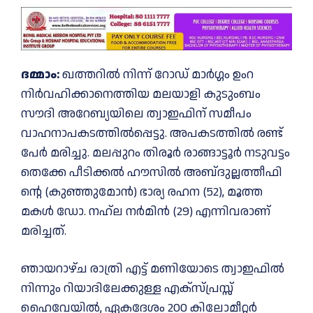
ദമ്മാം:
ഖത്തറിൽ നിന്ന് റോഡ് മാർഗ്ഗം ഉംറ
നിർവഹിക്കാനെത്തിയ മലയാളി കുടുംബം
സൗദി അറേബ്യയിലെ ത്വാഇഫിന് സമീപം
വാഹനാപകടത്തിൽപ്പെട്ടു. അപകടത്തിൽ രണ്ട്
പേർ മരിച്ചു. മലപ്പുറം തിരൂർ രാങ്ങാട്ടൂർ നടുവട്ടം
തെക്കേ പീടിക്കൽ ഹൗസിൽ അബ്​ദുല്ലത്തീഫി​
ന്റെ (കുഞ്ഞുമോൻ) ഭാര്യ രഹന (52), മൂത്ത
മകൾ ഡോ. നഹ്​ല നർമിൻ (29) എന്നിവരാണ്​
മരിച്ചത്.
ഞായറാഴ്ച രാത്രി എട്ട് മണിയോടെ ത്വാഇഫിൽ
നിന്നും റിയാദിലേക്കുള്ള എക്സ്പ്രസ്സ്
ഹൈവേയിൽ, ഏകദേശം 200 കിലോമീറ്റർ