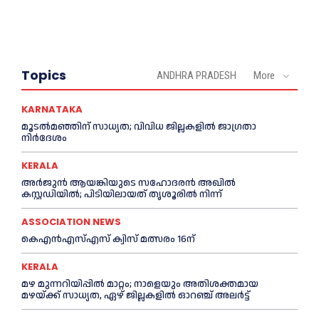
Topics
ANDHRA PRADESH
More
KARNATAKA
മൂടൽമഞ്ഞിന് സാധ്യത; വിവിധ ജില്ലകളിൽ ജാഗ്രതാ
നിർദേശം
KERALA
അര്‍ജുന്‍ ആയങ്കിയുടെ സഹോദരന്‍ അഖില്‍
കസ്റ്റഡിയില്‍; പിടിയിലായത് തൃശൂരില്‍ നിന്ന്
ASSOCIATION NEWS
കെഎൻഎസ്എസ് ക്വിസ് മത്സരം 16ന്
KERALA
മഴ മുന്നറിയിപ്പിൽ മാറ്റം; നാളെയും അതിശക്തമായ
മഴയ്ക്ക് സാധ്യത, ഏഴ് ജില്ലകളിൽ ഓറഞ്ച് അലർട്ട്