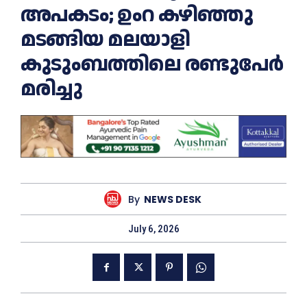
അപകടം; ഉംറ കഴിഞ്ഞു
മടങ്ങിയ മലയാളി
കുടുംബത്തിലെ രണ്ടുപേർ
മരിച്ചു
By
NEWS DESK
July 6, 2026