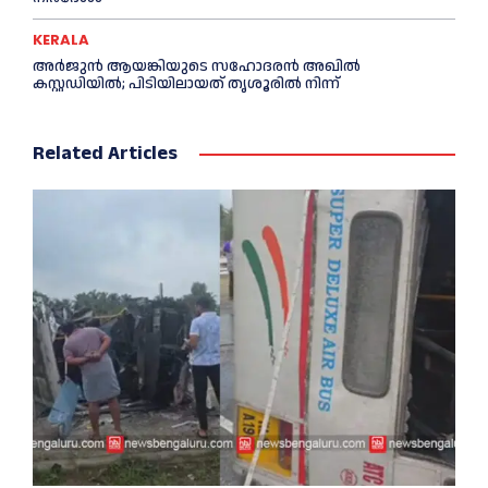
KERALA
അര്‍ജുന്‍ ആയങ്കിയുടെ സഹോദരന്‍ അഖില്‍
കസ്റ്റഡിയില്‍; പിടിയിലായത് തൃശൂരില്‍ നിന്ന്
Related Articles