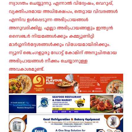
സ്വാഗതം ചെയ്യുന്നു. എന്നാൽ വിദ്വേഷം, വെറുപ്പ്,
വ്യക്തിപരമായ അധിക്ഷേപം, തെറ്റായ വിവരങ്ങൾ
എന്നിവ ഉൾപ്പെടുന്ന അഭിപ്രായങ്ങൾ
അനുവദിക്കില്ല. എല്ലാ അഭിപ്രായങ്ങളും ഇന്ത്യൻ
സൈബർ നിയമങ്ങൾക്കും കമ്മ്യൂണിറ്റി
മാർഗ്ഗനിർദ്ദേശങ്ങൾക്കും വിധേയമായിരിക്കും.
ന്യൂസ് ബെംഗളൂരു ഡോട്ട് കോമിന് അനുചിതമായ
അഭിപ്രായങ്ങൾ നീക്കം ചെയ്യാനുള്ള
അവകാശമുണ്ട്.