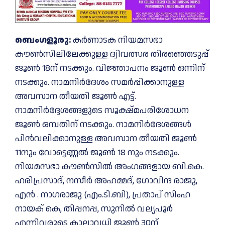
ബെംഗളൂരു:
കർണാടക നിയമസഭാ
കൗൺസിലിലേക്കുള്ള ദ്വിവത്സര തിരഞ്ഞെടുപ്പ്
ജൂൺ 18ന് നടക്കും. വിജ്ഞാപനം ജൂൺ ഒന്നിന്
നടക്കും. നാമനിർദേശം സമർപ്പിക്കാനുള്ള
അവസാന തീയതി ജൂൺ എട്ട്.
നാമനിർദ്ദേശങ്ങളുടെ സൂക്ഷ്മപരിശോധന
ജൂൺ ഒമ്പതിന് നടക്കും. നാമനിർദേശങ്ങൾ
പിൻവലിക്കാനുള്ള അവസാന തീയതി ജൂൺ
11നും വോട്ടെണ്ണൽ ജൂൺ 18 നും നടക്കും.
നിയമസഭാ കൗൺസിൽ അംഗങ്ങളായ ബി.കെ.
ഹരിപ്രസാദ്, നസീർ അഹമ്മദ്, ഗോവിന്ദ രാജു,
എൻ . നാഗരാജു (എം.ടി.ബി), പ്രതാപ് സിംഹ
നായക് കെ, തിപ്പനപ്പ, സുനിൽ വല്യപൂർ
എന്നിവരുടെ കാലാവധി ജൂൺ 30ന്