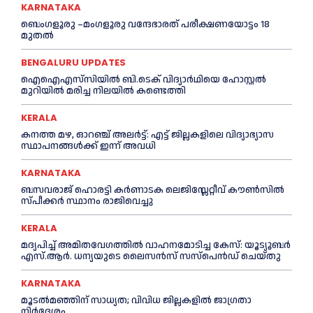
KARNATAKA
ബെംഗളൂരു –മംഗളൂരു വന്ദേഭാരത് പരീക്ഷണയോട്ടം 18
മുതൽ
BENGALURU UPDATES
ഐഐഎസ്‌സിയിൽ ബി.ടെക് വിദ്യാർഥിയെ ഹോസ്റ്റൽ
മുറിയിൽ മരിച്ച നിലയിൽ കണ്ടെത്തി
KERALA
ക​ന​ത്ത മ​ഴ, ഓറഞ്ച് അലർട്ട്: എ​ട്ട് ജി​ല്ല​ക​ളി​ലെ വി​ദ്യാ​ഭ്യാ​സ
സ്ഥാ​പ​ന​ങ്ങ​ൾ​ക്ക് ഇ​ന്ന് അ​വ​ധി
KARNATAKA
ബസവരാജ് ഹൊരട്ടി കർണാടക ലെജിസ്ലേറ്റീവ് കൗൺസിൽ
സ്പീക്കർ സ്ഥാനം രാജിവെച്ചു
KERALA
മദ്യപിച്ച് അമിതവേഗത്തിൽ വാഹനമോടിച്ച കേസ്: യൂട്യൂബർ
എസ്.ആർ. ധന്യയുടെ ലൈസൻസ് സസ്‌പെൻഡ് ചെയ്തു
KARNATAKA
മൂടൽമഞ്ഞിന് സാധ്യത; വിവിധ ജില്ലകളിൽ ജാഗ്രതാ
നിർദേശം