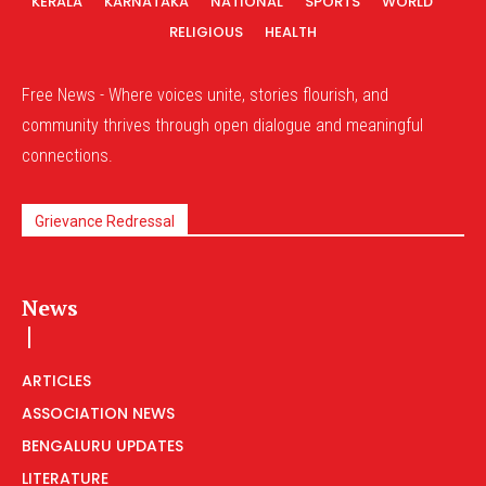
KERALA
KARNATAKA
NATIONAL
SPORTS
WORLD
RELIGIOUS
HEALTH
Free News - Where voices unite, stories flourish, and
community thrives through open dialogue and meaningful
connections.
Grievance Redressal
News
ARTICLES
ASSOCIATION NEWS
BENGALURU UPDATES
LITERATURE