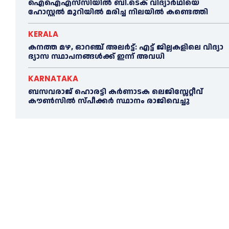
ഐഐഎസ്‌സിയിൽ ബി.ടെക് വിദ്യാർഥിയെ
ഹോസ്റ്റൽ മുറിയിൽ മരിച്ച നിലയിൽ കണ്ടെത്തി
KERALA
ക​ന​ത്ത മ​ഴ, ഓറഞ്ച് അലർട്ട്: എ​ട്ട് ജി​ല്ല​ക​ളി​ലെ വി​ദ്യാ​
ഭ്യാ​സ സ്ഥാ​പ​ന​ങ്ങ​ൾ​ക്ക് ഇ​ന്ന് അ​വ​ധി
KARNATAKA
ബസവരാജ് ഹൊരട്ടി കർണാടക ലെജിസ്ലേറ്റീവ്
കൗൺസിൽ സ്പീക്കർ സ്ഥാനം രാജിവെച്ചു