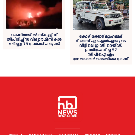
കെനിയയിൽ സ്കൂളിന്
കോഴിക്കോട് മുഹമ്മദ്
തീപിടിച്ച് 16 വിദ്യാർഥിനികൾ
റിയാസ് എംഎൽഎയുടെ
മരിച്ചു; 79 പേര്‍ക്ക് പരുക്ക്
വീട്ടിലെ ഇ ഡി റെയ്‌ഡ്‌;
പ്രതിഷേധിച്ച 57
സിപിഐഎം
നേതാക്കള്‍ക്കെതിരെ കേസ്