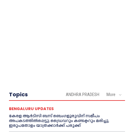
Topics
ANDHRA PRADESH
More
BENGALURU UPDATES
കേരള ആർടിസി ബസ് ബെംഗളൂരുവിന് സമീപം
അപകടത്തിൽപ്പെട്ടു; ഡ്രൈവറും കണ്ടക്ടറും മരിച്ചു,
ഇരുപതോളം യാത്രക്കാർക്ക് പരുക്ക്