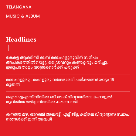
TELANGANA
MUSIC & ALBUM
Headlines
കേരള ആർടിസി ബസ് ബെംഗളൂരുവിന് സമീപം
അപകടത്തിൽപ്പെട്ടു; ഡ്രൈവറും കണ്ടക്ടറും മരിച്ചു,
ഇരുപതോളം യാത്രക്കാർക്ക് പരുക്ക്
ബെംഗളൂരു –മംഗളൂരു വന്ദേഭാരത് പരീക്ഷണയോട്ടം 18
മുതൽ
ഐഐഎസ്‌സിയിൽ ബി.ടെക് വിദ്യാർഥിയെ ഹോസ്റ്റൽ
മുറിയിൽ മരിച്ച നിലയിൽ കണ്ടെത്തി
ക​ന​ത്ത മ​ഴ, ഓറഞ്ച് അലർട്ട്: എ​ട്ട് ജി​ല്ല​ക​ളി​ലെ വി​ദ്യാ​ഭ്യാ​സ സ്ഥാ​പ​
ന​ങ്ങ​ൾ​ക്ക് ഇ​ന്ന് അ​വ​ധി