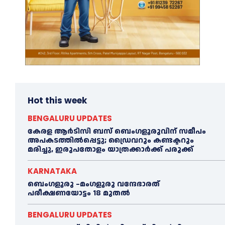
Hot this week
BENGALURU UPDATES
കേരള ആർടിസി ബസ് ബെംഗളൂരുവിന് സമീപം
അപകടത്തിൽപ്പെട്ടു; ഡ്രൈവറും കണ്ടക്ടറും
മരിച്ചു, ഇരുപതോളം യാത്രക്കാർക്ക് പരുക്ക്
KARNATAKA
ബെംഗളൂരു –മംഗളൂരു വന്ദേഭാരത്
പരീക്ഷണയോട്ടം 18 മുതൽ
BENGALURU UPDATES