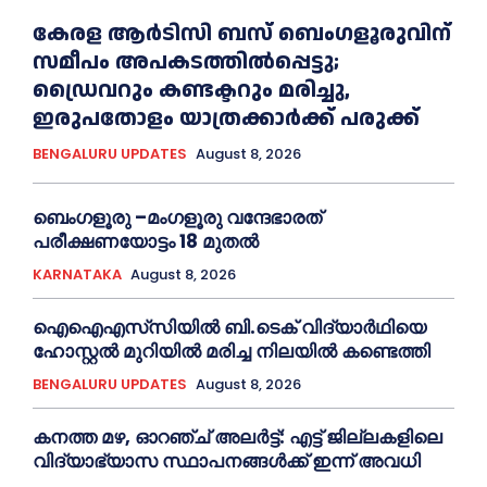
കേരള ആർടിസി ബസ് ബെംഗളൂരുവിന്
സമീപം അപകടത്തിൽപ്പെട്ടു;
ഡ്രൈവറും കണ്ടക്ടറും മരിച്ചു,
ഇരുപതോളം യാത്രക്കാർക്ക് പരുക്ക്
BENGALURU UPDATES
August 8, 2026
ബെംഗളൂരു –മംഗളൂരു വന്ദേഭാരത്
പരീക്ഷണയോട്ടം 18 മുതൽ
KARNATAKA
August 8, 2026
ഐഐഎസ്‌സിയിൽ ബി.ടെക് വിദ്യാർഥിയെ
ഹോസ്റ്റൽ മുറിയിൽ മരിച്ച നിലയിൽ കണ്ടെത്തി
BENGALURU UPDATES
August 8, 2026
ക​ന​ത്ത മ​ഴ, ഓറഞ്ച് അലർട്ട്: എ​ട്ട് ജി​ല്ല​ക​ളി​ലെ
വി​ദ്യാ​ഭ്യാ​സ സ്ഥാ​പ​ന​ങ്ങ​ൾ​ക്ക് ഇ​ന്ന് അ​വ​ധി