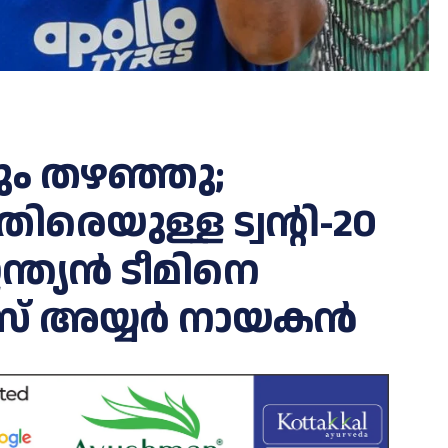
ും തഴഞ്ഞു;
രെയുള്ള ട്വന്റി-20
ന്ത്യൻ ടീമിനെ
രേയസ് അയ്യർ നായകൻ