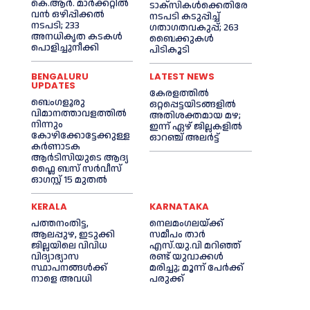
കെ.ആർ. മാർക്കറ്റിൽ
ടാക്‌സികൾക്കെതിരേ
വൻ ഒഴിപ്പിക്കൽ
നടപടി കടുപ്പിച്ച്
നടപടി; 233
ഗതാഗതവകുപ്പ്; 263
അനധികൃത കടകൾ
ബൈക്കുകള്‍
പൊളിച്ചുനീക്കി
പിടികൂടി
BENGALURU
LATEST NEWS
UPDATES
കേരളത്തില്‍
ബെംഗളൂരു
ഒറ്റപ്പെട്ടയിടങ്ങളില്‍
വിമാനത്താവളത്തിൽ
അതിശക്തമായ മഴ;
നിന്നും
ഇന്ന് ഏഴ് ജില്ലകളില്‍
കോഴിക്കോട്ടേക്കുള്ള
ഓറഞ്ച് അലര്‍ട്ട്
കർണാടക
ആർടിസിയുടെ ആദ്യ
ഫ്ലൈ ബസ് സര്‍വീസ്
ഓഗസ്റ്റ് 15 മുതല്‍
KERALA
KARNATAKA
പത്തനംതിട്ട,
നെലമംഗലയ്ക്ക്
ആലപ്പുഴ, ഇടുക്കി
സമീപം താർ
ജില്ലയിലെ വിവിധ
എസ്‌.യു.വി മറിഞ്ഞ്
വിദ്യാഭ്യാസ
രണ്ട് യുവാക്കൾ
സ്ഥാപനങ്ങള്‍ക്ക്
മരിച്ചു; മൂന്ന് പേർക്ക്
നാളെ അവധി
പരുക്ക്