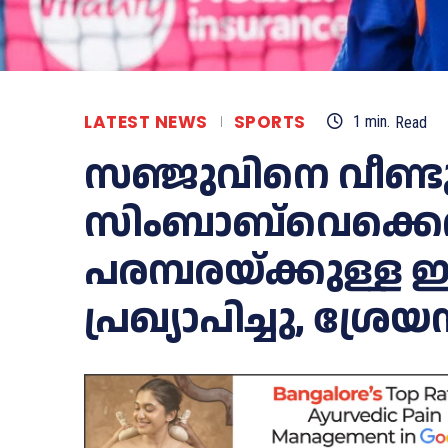
LATEST NEWS
SPORTS
1
min.
Read
സഞ്ജുവിനെ വീണ്ട
സിംബാബ്‌വെക്കെതി
പരമ്പരയ്ക്കുള്ള ഇ
പ്രഖ്യാപിച്ചു, ശ്