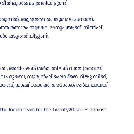
ിലുൾപ്പെടുത്തിയിട്ടുണ്ട്.
ടക്കുന്നത്. ആദ്യമത്സരം ജൂലൈ 23നാണ്.
ത്തെ മത്സരം ജൂലൈ 26നും ആണ്. നിതീഷ്
്പെടുത്തിയിട്ടുണ്ട്.
്യവംശി, അഭിഷേക് ശര്‍മ, തിലക് വര്‍മ (വൈസ്
‍), ശിവം ദുബെ, സൂര്യന്‍ഷ് ഷെഡ്‌ജെ, റിങ്കു സിങ്,
 യാദവ്, യാഷ് ഠാക്കൂര്‍, അശോക് ശര്‍മ, മായങ്ക്
the Indian team for the Twenty20 series against