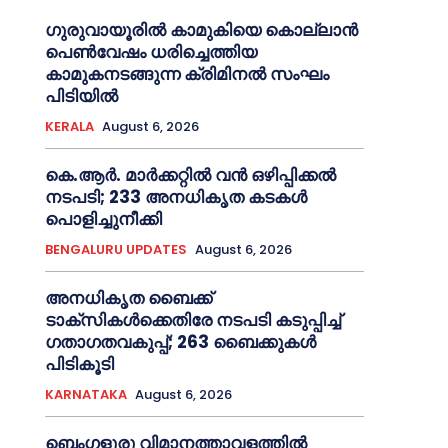
ഗുരുവായൂരില്‍ കാമുകിയെ കൊല്ലാൻ
പെണ്‍വേഷം ധരിച്ചെത്തിയ
കാമുകനടങ്ങുന്ന ക്രിമിനൽ സംഘം
പിടിയില്‍
KERALA
August 6, 2026
കെ.ആർ. മാർക്കറ്റിൽ വൻ ഒഴിപ്പിക്കൽ
നടപടി; 233 അനധികൃത കടകൾ
പൊളിച്ചുനീക്കി
BENGALURU UPDATES
August 6, 2026
അനധികൃത ബൈക്ക്
ടാക്‌സികൾക്കെതിരേ നടപടി കടുപ്പിച്ച്
ഗതാഗതവകുപ്പ്; 263 ബൈക്കുകള്‍
പിടികൂടി
KARNATAKA
August 6, 2026
ബെംഗളൂരു വിമാനത്താവളത്തിൽ