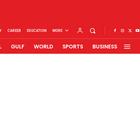
Y
CAREER
EDUCATION
MORE
L
GULF
WORLD
SPORTS
BUSINESS