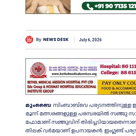
By
NEWS DESK
July 6, 2026
മുംബൈ
: സിംബാബ്‌വെ പര്യടനത്തിനുള്ള ഇ
മൂന്ന് മത്സരങ്ങളുള്ള പരമ്പരയില്‍ സഞ്ജു സാ
ഫോമാണ് സഞ്ജുവിന് തിരിച്ചടിയായതെന്നാണ്
തിലക് വർമയാണ് ഉപനായകൻ. ഇംഗ്ലണ്ട് പര്യടനത