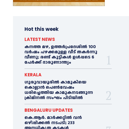
Hot this week
LATEST NEWS
കനത്ത മഴ, ഉത്തര്‍പ്രദേശില്‍ 100
വർഷം പഴക്കമുള്ള വീട് തകർന്നു
വീണു; രണ്ട് കുട്ടികള്‍ ഉള്‍പ്പടെ 6
പേര്‍ക്ക് ദാരുണാന്ത്യം
KERALA
ഗുരുവായൂരില്‍ കാമുകിയെ
കൊല്ലാൻ പെണ്‍വേഷം
ധരിച്ചെത്തിയ കാമുകനടങ്ങുന്ന
ക്രിമിനൽ സംഘം പിടിയില്‍
BENGALURU UPDATES
കെ.ആർ. മാർക്കറ്റിൽ വൻ
ഒഴിപ്പിക്കൽ നടപടി; 233
അനധികൃത കടകൾ