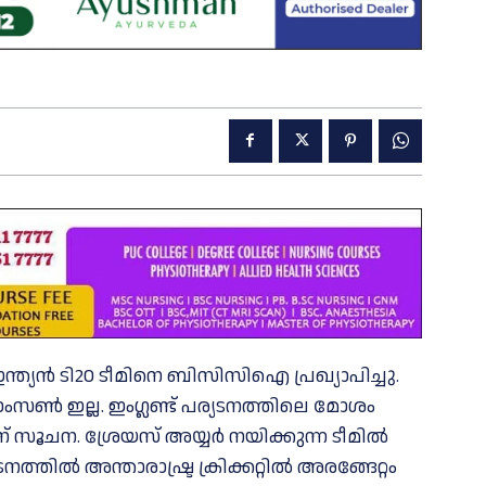
ന്ത്യൻ ടി20 ടീമിനെ ബിസിസിഐ പ്രഖ്യാപിച്ചു.
ംസണ്‍ ഇല്ല. ഇംഗ്ലണ്ട് പര്യടനത്തിലെ മോശം
 സൂചന. ശ്രേയസ് അയ്യർ നയിക്കുന്ന ടീമിൽ
്തിൽ അന്താരാഷ്ട്ര ക്രിക്കറ്റിൽ അരങ്ങേറ്റം