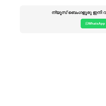
ന്യൂസ് ബെംഗളൂരു ഇനി വാ
WhatsApp