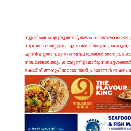
ന്യൂസ് ബെംഗളൂരു ഡോട്ട് കോം വായനക്കാരുടെ ശ്
സ്വാഗതം ചെയ്യുന്നു. എന്നാൽ വിദ്വേഷം, വെറുപ്
എന്നിവ ഉൾപ്പെടുന്ന അഭിപ്രായങ്ങൾ അനുവദിക്ക
നിയമങ്ങൾക്കും കമ്മ്യൂണിറ്റി മാർഗ്ഗനിർദ്ദേശങ്
കോമിന് അനുചിതമായ അഭിപ്രായങ്ങൾ നീക്കം ച