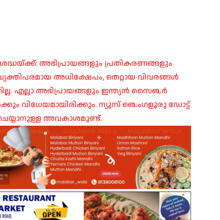
രദ്ധയ്ക്ക്: അഭിപ്രായങ്ങളും പ്രതികരണങ്ങളും
പ്, വ്യക്തിപരമായ അധിക്ഷേപം, തെറ്റായ വിവരങ്ങൾ
ില്ല. എല്ലാ അഭിപ്രായങ്ങളും ഇന്ത്യൻ സൈബർ
ങൾക്കും വിധേയമായിരിക്കും. ന്യൂസ് ബെംഗളൂരു ഡോട്ട്
െയ്യാനുള്ള അവകാശമുണ്ട്.