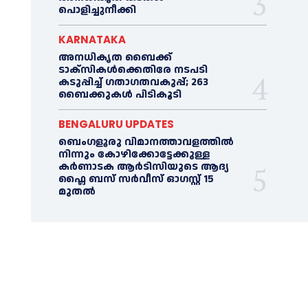
പൊളിച്ചുനീക്കി
KARNATAKA
അനധികൃത ബൈക്ക്
ടാക്‌സികൾക്കെതിരേ നടപടി
കടുപ്പിച്ച് ഗതാഗതവകുപ്പ്; 263
ബൈക്കുകള്‍ പിടികൂടി
BENGALURU UPDATES
ബെംഗളൂരു വിമാനത്താവളത്തിൽ
നിന്നും കോഴിക്കോട്ടേക്കുള്ള
കർണാടക ആർടിസിയുടെ ആദ്യ
ഫ്ലൈ ബസ് സര്‍വീസ് ഓഗസ്റ്റ് 15
മുതല്‍