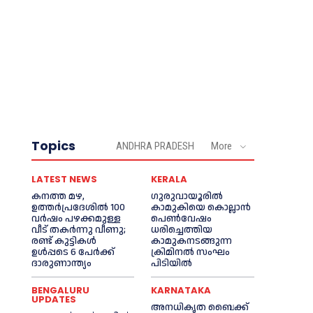
Topics
ANDHRA PRADESH
More
LATEST NEWS
KERALA
കനത്ത മഴ,
ഗുരുവായൂരില്‍
ഉത്തര്‍പ്രദേശില്‍ 100
കാമുകിയെ കൊല്ലാൻ
വർഷം പഴക്കമുള്ള
പെണ്‍വേഷം
വീട് തകർന്നു വീണു;
ധരിച്ചെത്തിയ
രണ്ട് കുട്ടികള്‍
കാമുകനടങ്ങുന്ന
ഉള്‍പ്പടെ 6 പേര്‍ക്ക്
ക്രിമിനൽ സംഘം
ദാരുണാന്ത്യം
പിടിയില്‍
BENGALURU
KARNATAKA
UPDATES
അനധികൃത ബൈക്ക്