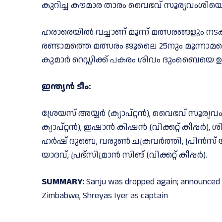
കുറിച്ച കൗമാര താരം വൈഭവ് സൂര്യവംശിയെ ടീമ
ഹരാരെയില്‍ വച്ചാണ് മൂന്ന് മത്സരങ്ങളും ന
രണ്ടാമത്തെ മത്സരം ജൂലൈ 25നും മൂന്നാമ
കുമാര്‍ റെഡ്ഡിക്ക് പകരം ശിവം ദുംബൈയെ ഉള്‍പ
ഇന്ത്യന്‍ ടീം:
ശ്രേയസ് അയ്യര്‍ (ക്യാപ്റ്റന്‍), വൈഭവ് സൂര
ക്യാപ്റ്റന്‍), ഇഷാന്‍ കിഷന്‍ (വിക്കറ്റ് കീപ്പര്
ഹര്‍ഷ് ദുബെ, വരുണ്‍ ചക്രവര്‍ത്തി, പ്രിന്‍സ്
യാദവ്, പ്രഭ്‌സിമ്രാന്‍ സിങ് (വിക്കറ്റ് കീപ്പര്‍).
SUMMARY:
Sanju was dropped again; announced 
Zimbabwe, Shreyas Iyer as captain