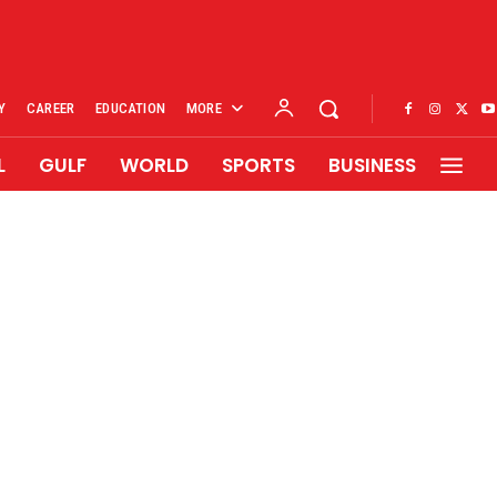
Y
CAREER
EDUCATION
MORE
L
GULF
WORLD
SPORTS
BUSINESS