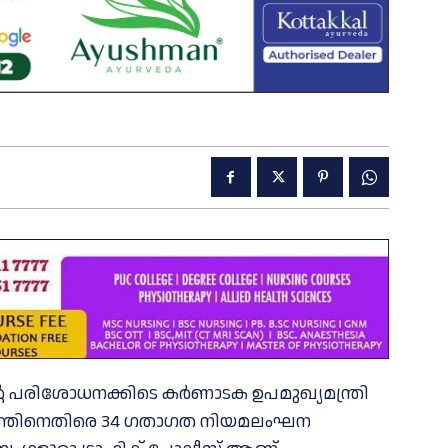
െ പരിശോധനക്കിടെ കർണാടക ഉപമുഖ്യമന്ത്രി
ഹനത്തിനെതിരെ 34 ഗതാഗത നിയമലംഘന