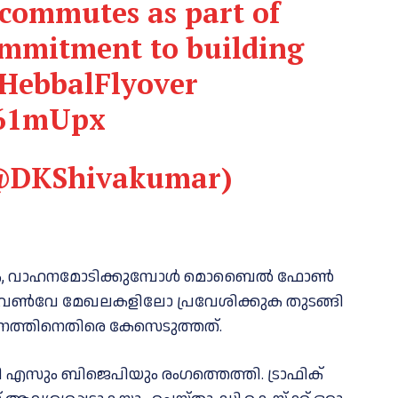
 commutes as part of
mmitment to building
HebbalFlyover
J61mUpx
@DKShivakumar)
ക്കുക, വാഹനമോടിക്കുമ്പോൾ മൊബൈൽ ഫോൺ
വൺവേ മേഖലകളിലോ പ്രവേശിക്കുക തുടങ്ങി
നത്തിനെതിരെ കേസെടുത്തത്.
ഡി എസും ബിജെപിയും രംഗത്തെത്തി. ട്രാഫിക്