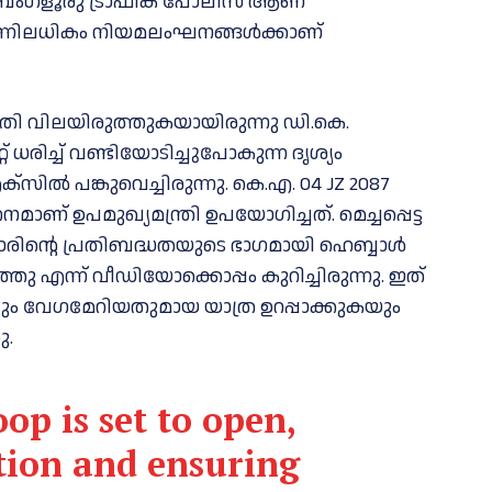
ബെംഗളൂരു ട്രാഫിക് പോലീസ് ആണ്
 ഒന്നിലധികം നിയമലംഘനങ്ങൾക്കാണ്
ഗതി വിലയിരുത്തുകയായിരുന്നു ഡി.കെ.
 ധരിച്ച് വണ്ടിയോടിച്ചുപോകുന്ന ദൃശ്യം
ില്‍ പങ്കുവെച്ചിരുന്നു. കെ.എ. 04 JZ 2087
മാണ് ഉപമുഖ്യമന്ത്രി ഉപയോഗിച്ചത്. മെച്ചപ്പെട്ട
്കാരിന്റെ പ്രതിബദ്ധതയുടെ ഭാഗമായി ഹെബ്ബാള്‍
ിഞ്ഞു എന്ന് വീഡിയോക്കൊപ്പം കുറിച്ചിരുന്നു. ഇത്
ും വേഗമേറിയതുമായ യാത്ര ഉറപ്പാക്കുകയും
ു.
op is set to open,
stion and ensuring