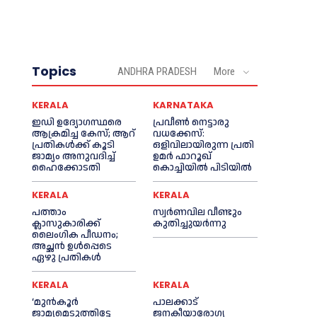
Topics
ANDHRA PRADESH
More
KERALA
KARNATAKA
ഇഡി ഉദ്യോഗസ്ഥരെ
പ്രവീണ്‍ നെട്ടാരു
ആക്രമിച്ച കേസ്; ആറ്
വധക്കേസ്:
പ്രതികള്‍ക്ക് കൂടി
ഒളിവിലായിരുന്ന പ്രതി
ജാമ്യം അനുവദിച്ച്‌
ഉമര്‍ ഫാറൂഖ്
ഹൈക്കോടതി
കൊച്ചിയില്‍ പിടിയില്‍
KERALA
KERALA
പത്താം
സ്വർണവില വീണ്ടും
ക്ലാസുകാരിക്ക്
കുതിച്ചുയർന്നു
ലൈംഗിക പീഡനം;
അച്ഛന്‍ ഉള്‍പ്പെടെ
ഏഴു പ്രതികള്‍
KERALA
KERALA
‘മുൻ‌കൂര്‍
പാലക്കാട്
ജാമ്യമെടുത്തിട്ടേ
ജനകീയാരോഗ്യ