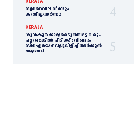
KERALA
സ്വർണവില വീണ്ടും
കുതിച്ചുയർന്നു
KERALA
‘മുൻ‌കൂര്‍ ജാമ്യമെടുത്തിട്ടേ വരൂ..
പറ്റുമെങ്കില്‍ പിടിക്ക്’; വീണ്ടും
സിഐയെ വെല്ലുവിളിച്ച്‌ അര്‍ജുന്‍
ആയങ്കി