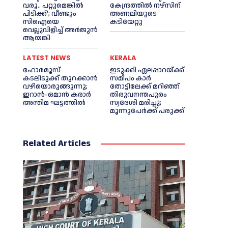
വരൂ.. പറ്റുമെങ്കില്‍
കേന്ദ്രത്തില്‍ നഴ്‌സിന്
പിടിക്ക്’; വീണ്ടും
അണലിയുടെ
സിഐയെ
കടിയേറ്റു
വെല്ലുവിളിച്ച്‌ അര്‍ജുന്‍
ആയങ്കി
LATEST NEWS
KERALA
ഹോർമൂസ്
ഇടുക്കി ഏലപ്പാറയ്ക്ക്
കടലിടുക്ക് തുറക്കാൻ
സമീപം കാര്‍
വഴിയൊരുങ്ങുന്നു;
തോട്ടിലേക്ക് മറിഞ്ഞ്
ഇറാൻ-ഒമാൻ കരാർ
തിരുവനന്തപുരം
അന്തിമ ഘട്ടത്തിൽ
സ്വദേശി മരിച്ചു;
മൂന്നുപേര്‍ക്ക് പരുക്ക്
Related Articles