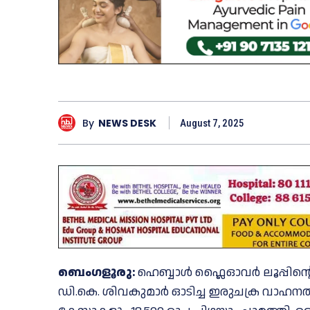
By
NEWS DESK
August 7, 2025
ബെംഗളൂരു:
ഹെബ്ബാൾ ഫ്ലൈഓവർ ലൂപ്പിന്റ
ഡി.കെ. ശിവകുമാർ ഓടിച്ച ഇരുചക്ര വാ