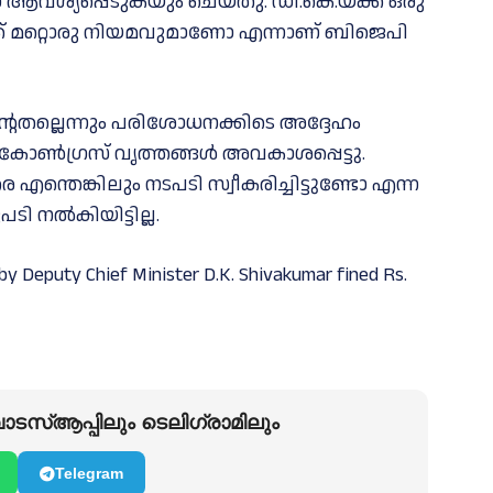
വശ്യപ്പെടുകയും ചെയ്തു. ഡി.കെ.യ്ക്ക് ഒരു
ക് മറ്റൊരു നിയമവുമാണോ എന്നാണ് ബിജെപി
തല്ലെന്നും പരിശോധനക്കിടെ അദ്ദേഹം
 കോൺഗ്രസ് വൃത്തങ്ങൾ അവകാശപ്പെട്ടു.
എന്തെങ്കിലും നടപടി സ്വീകരിച്ചിട്ടുണ്ടോ എന്ന
ി നൽകിയിട്ടില്ല.
 by Deputy Chief Minister D.K. Shivakumar fined Rs.
ടസ്ആപ്പിലും ടെലിഗ്രാമിലും
Telegram