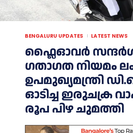
BENGALURU UPDATES
LATEST NEWS
ഫ്ലൈഓവർ സന്ദർ
ഗതാഗത നിയമം ല
ഉപമുഖ്യമന്ത്രി ഡ
ഓടിച്ച ഇരുചക്ര വാ
രൂപ പിഴ ചുമത്തി