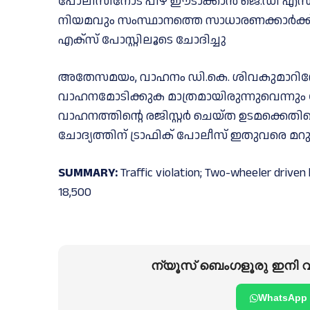
പോലീസിനോട് പിഴ ഈടാക്കാൻ ജെ.ഡി എസ് ആ
നിയമവും സംസ്ഥാനത്തെ സാധാരണക്കാര്‍ക്
എക്സ് പോസ്റ്റിലൂടെ ചോദിച്ചു
അതേസമയം, വാഹനം ഡി.കെ. ശിവകുമാറിന്റേ
വാഹനമോടിക്കുക മാത്രമായിരുന്നുവെന്നും
വാഹനത്തിന്റെ രജിസ്റ്റർ ചെയ്ത ഉടമക്കെതിരെ 
ചോദ്യത്തിന് ട്രാഫിക് പോലീസ് ഇതുവരെ മറുപട
SUMMARY:
Traffic violation; Two-wheeler driven
18,500
ന്യൂസ് ബെംഗളൂരു ഇനി വാ
WhatsApp