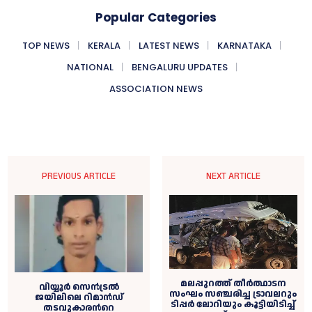
Popular Categories
TOP NEWS
KERALA
LATEST NEWS
KARNATAKA
NATIONAL
BENGALURU UPDATES
ASSOCIATION NEWS
PREVIOUS ARTICLE
NEXT ARTICLE
മലപ്പുറത്ത് തീർത്ഥാടന
വിയ്യൂര്‍ സെൻട്രല്‍
സംഘം സഞ്ചരിച്ച ട്രാവലറും
ജയിലിലെ റിമാൻഡ്
ടിപ്പർ ലോറിയും കൂട്ടിയിടിച്ച്
തടവുകാരന്‍റെ