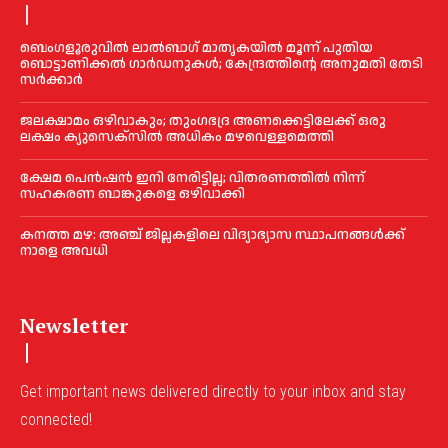
ബെംഗളൂരുവിൽ ലാൽബാഗ് മാതൃകയിൽ മൂന്ന് പുതിയ
ബൊട്ടാണിക്കൽ ഗാർഡനുകൾ; കേന്ദ്രത്തിന്റെ അനുമതി തേടി
സർക്കാർ
ജലക്ഷാമം ഒഴിവാകും; തുംഗഭദ്ര അണക്കെട്ടിലേക്ക് ഒരു
ലക്ഷം ക്യുസെക്സില്‍ അധികം മഴവെള്ളമെത്തി
ക്ഷേമ പെൻഷൻ ഇനി നേരിട്ടില്ല; വിതരണത്തിൽ നിന്ന്
സഹകരണ ബാങ്കുകളെ ഒഴിവാക്കി
കനത്ത മഴ: അഞ്ച് ജില്ലകളിലെ വിദ്യാഭ്യാസ സ്ഥാപനങ്ങൾക്ക്
നാളെ അവധി
Newsletter
Get important news delivered directly to your inbox and stay
connected!