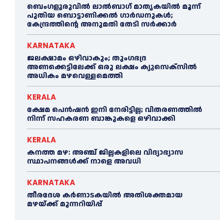
ബെംഗളൂരുവിൽ ലാൽബാഗ് മാതൃകയിൽ മൂന്ന്
പുതിയ ബൊട്ടാണിക്കൽ ഗാർഡനുകൾ;
കേന്ദ്രത്തിന്റെ അനുമതി തേടി സർക്കാർ
KARNATAKA
ജലക്ഷാമം ഒഴിവാകും; തുംഗഭദ്ര
അണക്കെട്ടിലേക്ക് ഒരു ലക്ഷം ക്യുസെക്സില്‍
അധികം മഴവെള്ളമെത്തി
KERALA
ക്ഷേമ പെൻഷൻ ഇനി നേരിട്ടില്ല; വിതരണത്തിൽ
നിന്ന് സഹകരണ ബാങ്കുകളെ ഒഴിവാക്കി
KERALA
കനത്ത മഴ: അഞ്ച് ജില്ലകളിലെ വിദ്യാഭ്യാസ
സ്ഥാപനങ്ങൾക്ക് നാളെ അവധി
KARNATAKA
തീരദേശ കർണാടകയിൽ അതിശക്തമായ
മഴയ്ക്ക് മുന്നറിയിപ്പ്