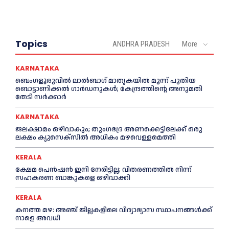
Topics
ANDHRA PRADESH
More
KARNATAKA
ബെംഗളൂരുവിൽ ലാൽബാഗ് മാതൃകയിൽ മൂന്ന് പുതിയ
ബൊട്ടാണിക്കൽ ഗാർഡനുകൾ; കേന്ദ്രത്തിന്റെ അനുമതി
തേടി സർക്കാർ
KARNATAKA
ജലക്ഷാമം ഒഴിവാകും; തുംഗഭദ്ര അണക്കെട്ടിലേക്ക് ഒരു
ലക്ഷം ക്യുസെക്സില്‍ അധികം മഴവെള്ളമെത്തി
KERALA
ക്ഷേമ പെൻഷൻ ഇനി നേരിട്ടില്ല; വിതരണത്തിൽ നിന്ന്
സഹകരണ ബാങ്കുകളെ ഒഴിവാക്കി
KERALA
കനത്ത മഴ: അഞ്ച് ജില്ലകളിലെ വിദ്യാഭ്യാസ സ്ഥാപനങ്ങൾക്ക്
നാളെ അവധി