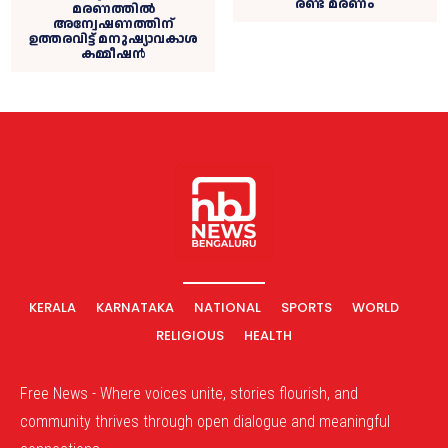
രണ്ട് മരണം
മരണത്തില്‍
അന്വേഷണത്തിന്
ഉത്തരവിട്ട് മനുഷ്യാവകാശ
കമ്മീഷൻ
KERALA
KARNATAKA
NATIONAL
SPORTS
WORLD
RELIGIOUS
HEALTH
Free News - Where voices unite, stories flourish, and
community thrives through open dialogue and meaningful