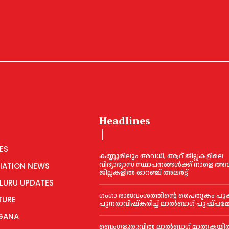
Headlines
ES
കണ്ണൂരിലും അവധി, ആറ് ജില്ലകളിലെ
വിദ്യാഭ്യാസ സ്ഥാപനങ്ങൾക്ക് നാളെ അവധ
IATION NEWS
ജില്ലകളിൽ ഓറഞ്ച് അലർട്ട്
LURU UPDATES
ഗംഗാ രാജവംശത്തിന്റെ പൈതൃകം പൂ
TURE
പുനരാവിഷ്‌കരിച്ച് ലാൽബാഗ് പുഷ്പമ
GANA
ബെംഗളൂരുവിൽ ലാൽബാഗ് മാതൃകയിൽ 