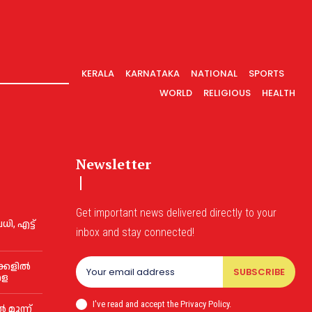
KERALA
KARNATAKA
NATIONAL
SPORTS
WORLD
RELIGIOUS
HEALTH
Newsletter
Get important news delivered directly to your
ി, എട്ട്
inbox and stay connected!
ക്കളിൽ
SUBSCRIBE
േള
I've read and accept the Privacy Policy.
മൂന്ന്