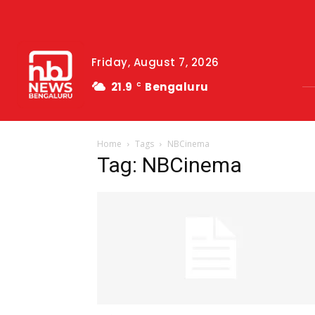
Friday, August 7, 2026
21.9
Bengaluru
C
Home
Tags
NBCinema
Tag: NBCinema