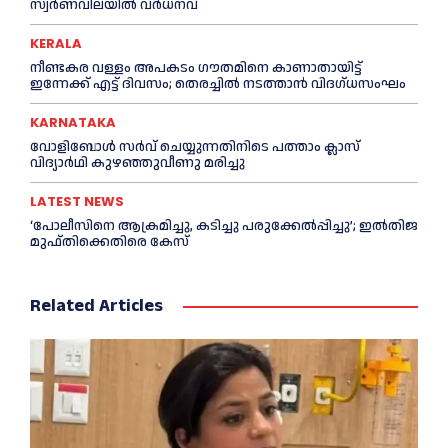
സ്വർണവിലയിൽ വർധനവ്
KERALA
നീണ്ടകര വള്ളം അപകടം ഗൗതമിനെ കാണാതായിട്ട്
ഇന്നേക്ക് എട്ട് ദിവസം; തെരച്ചില്‍ നടത്താൻ വിദഗ്ധസംഘം
KARNATAKA
വോളിബോൾ സർവ് ചെയ്യുന്നതിനിടെ പത്താം ക്ലാസ്
വിദ്യാർഥി കുഴഞ്ഞുവീണു മരിച്ചു
LATEST NEWS
‘പോലീസിനെ ആക്രമിച്ചു, കടിച്ചു പരുക്കേല്‍പ്പിച്ചു’; ഇല്‍തിജ
മുഫ്തിക്കെതിരെ കേസ്
Related Articles