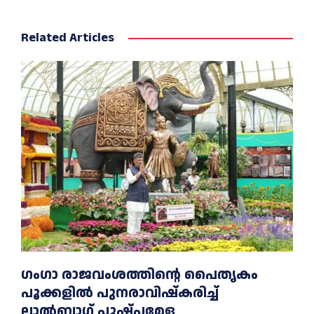
Related Articles
ഗംഗാ രാജവംശത്തിന്റെ പൈതൃകം
പൂക്കളിൽ പുനരാവിഷ്‌കരിച്ച്
ലാൽബാഗ് പുഷ്പമേള