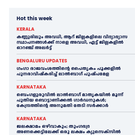
Hot this week
KERALA
കണ്ണൂരിലും അവധി, ആറ് ജില്ലകളിലെ വിദ്യാഭ്യാസ
സ്ഥാപനങ്ങൾക്ക് നാളെ അവധി, എട്ട് ജില്ലകളിൽ
ഓറഞ്ച് അലർട്ട്
BENGALURU UPDATES
ഗംഗാ രാജവംശത്തിന്റെ പൈതൃകം പൂക്കളിൽ
പുനരാവിഷ്‌കരിച്ച് ലാൽബാഗ് പുഷ്പമേള
KARNATAKA
ബെംഗളൂരുവിൽ ലാൽബാഗ് മാതൃകയിൽ മൂന്ന്
പുതിയ ബൊട്ടാണിക്കൽ ഗാർഡനുകൾ;
കേന്ദ്രത്തിന്റെ അനുമതി തേടി സർക്കാർ
KARNATAKA
ജലക്ഷാമം ഒഴിവാകും; തുംഗഭദ്ര
അണക്കെട്ടിലേക്ക് ഒരു ലക്ഷം ക്യുസെക്സില്‍