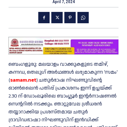
April 7, 2024
ബെംഗളൂരു: മലയാളം വാക്കുകളുടെ തമിഴ്,
കന്നഡ, തെലുഗ് അര്‍ഥങ്ങള്‍ ലഭ്യമാകുന്ന ‘സമം’
(
samam.net
) ചതുര്‍ഭാഷ നിഘണ്ടുവിന്റെ
ഓണ്‍ലൈന്‍ പതിപ്പ് പ്രകാശനം ഇന്ന് ഉച്ചയ്ക്ക്
2.30 ന് ഡോംലൂരിലെ ബാംഗ്ലൂര്‍ ഇന്റര്‍നാഷണല്‍
സെന്ററില്‍ നടക്കും. ഞാറ്റുവേല ശ്രീധരൻ
തയ്യാറാക്കിയ പ്രശസ്തമായ ചതുർ
ദ്രാവിഡഭാഷാ നിഘണ്ടുവിന് ഇന്‍ഡിക്ക്