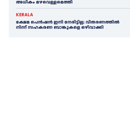
അധികം മഴവെള്ളമെത്തി
KERALA
ക്ഷേമ പെൻഷൻ ഇനി നേരിട്ടില്ല; വിതരണത്തിൽ
നിന്ന് സഹകരണ ബാങ്കുകളെ ഒഴിവാക്കി