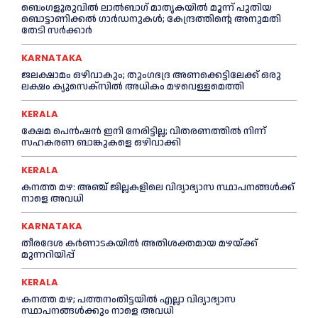
ബെംഗളൂരുവിൽ ലാൽബാഗ് മാതൃകയിൽ മൂന്ന് പുതിയ
ബൊട്ടാണിക്കൽ ഗാർഡനുകൾ; കേന്ദ്രത്തിന്റെ അനുമതി
തേടി സർക്കാർ
KARNATAKA
ജലക്ഷാമം ഒഴിവാകും; തുംഗഭദ്ര അണക്കെട്ടിലേക്ക് ഒരു
ലക്ഷം ക്യുസെക്സില്‍ അധികം മഴവെള്ളമെത്തി
KERALA
ക്ഷേമ പെൻഷൻ ഇനി നേരിട്ടില്ല; വിതരണത്തിൽ നിന്ന്
സഹകരണ ബാങ്കുകളെ ഒഴിവാക്കി
KERALA
കനത്ത മഴ: അഞ്ച് ജില്ലകളിലെ വിദ്യാഭ്യാസ സ്ഥാപനങ്ങൾക്ക്
നാളെ അവധി
KARNATAKA
തീരദേശ കർണാടകയിൽ അതിശക്തമായ മഴയ്ക്ക്
മുന്നറിയിപ്പ്
KERALA
കനത്ത മഴ; പത്തനംതിട്ടയില്‍ എല്ലാ വിദ്യാഭ്യാസ
സ്ഥാപനങ്ങള്‍ക്കും നാളെ അവധി