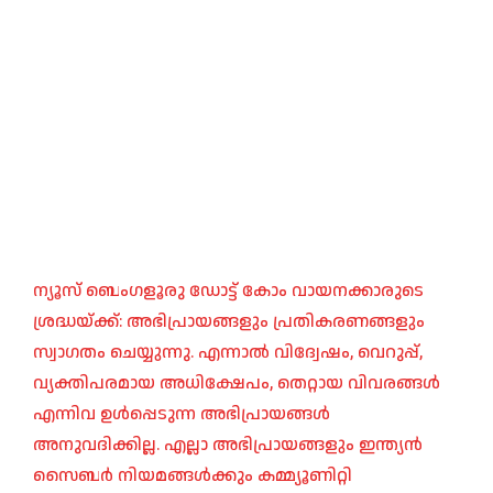
ന്യൂസ് ബെംഗളൂരു ഡോട്ട് കോം വായനക്കാരുടെ
ശ്രദ്ധയ്ക്ക്: അഭിപ്രായങ്ങളും പ്രതികരണങ്ങളും
സ്വാഗതം ചെയ്യുന്നു. എന്നാൽ വിദ്വേഷം, വെറുപ്പ്,
വ്യക്തിപരമായ അധിക്ഷേപം, തെറ്റായ വിവരങ്ങൾ
എന്നിവ ഉൾപ്പെടുന്ന അഭിപ്രായങ്ങൾ
അനുവദിക്കില്ല. എല്ലാ അഭിപ്രായങ്ങളും ഇന്ത്യൻ
സൈബർ നിയമങ്ങൾക്കും കമ്മ്യൂണിറ്റി