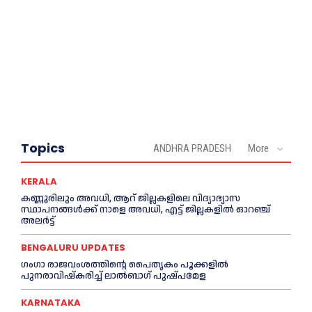
Topics
ANDHRA PRADESH
More
KERALA
കണ്ണൂരിലും അവധി, ആറ് ജില്ലകളിലെ വിദ്യാഭ്യാസ
സ്ഥാപനങ്ങൾക്ക് നാളെ അവധി, എട്ട് ജില്ലകളിൽ ഓറഞ്ച്
അലർട്ട്
BENGALURU UPDATES
ഗംഗാ രാജവംശത്തിന്റെ പൈതൃകം പൂക്കളിൽ
പുനരാവിഷ്‌കരിച്ച് ലാൽബാഗ് പുഷ്പമേള
KARNATAKA