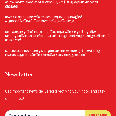
സ്ഥാപനങ്ങൾക്ക് നാളെ അവധി, എട്ട് ജില്ലകളിൽ ഓറഞ്ച്
അലർട്ട്
ഗംഗാ രാജവംശത്തിന്റെ പൈതൃകം പൂക്കളിൽ
പുനരാവിഷ്‌കരിച്ച് ലാൽബാഗ് പുഷ്പമേള
ബെംഗളൂരുവിൽ ലാൽബാഗ് മാതൃകയിൽ മൂന്ന് പുതിയ
ബൊട്ടാണിക്കൽ ഗാർഡനുകൾ; കേന്ദ്രത്തിന്റെ അനുമതി തേടി
സർക്കാർ
ജലക്ഷാമം ഒഴിവാകും; തുംഗഭദ്ര അണക്കെട്ടിലേക്ക് ഒരു
ലക്ഷം ക്യുസെക്സില്‍ അധികം മഴവെള്ളമെത്തി
Newsletter
Get important news delivered directly to your inbox and stay
connected!
SUBSCRIBE