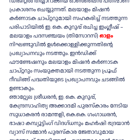
ഡിജിറ്റല്‍ തയ്യാറാക്കിയ ഓൺലൈൻ പതിപ്പാണ്
പ്രകാശനം ചെയ്യുന്നത്. മലയാളം മിഷന്‍
കര്‍ണാടക ചാപ്റ്ററുമായി സഹകരിച്ച് നടത്തുന്ന
പരിപാടിയില്‍ ഇ. കെ. കുറുപ്പ് രചിച്ച ഇംഗ്ലീഷ് –
മലയാളം പദസഞ്ചയം (തിസോറസ്)
ഓളം
നിഘണ്ടുവില്‍ ഉള്‍ക്കൊള്ളിക്കുന്നതിന്റെ
പ്രഖ്യാപനവും നടത്തും. ഇന്‍ഡിക്ക്
ഫൗണ്ടേഷനും മലയാളം മിഷന്‍ കര്‍ണാടക
ചാപ്റ്ററും സംയുക്തമായി നടത്തുന്ന പ്രൂഫ്
റീഡിങ്ങ് പദ്ധതിയുടെ പ്രഖ്യാപനവും ചടങ്ങില്‍
ഉണ്ടാകും.
ഞാറ്റ്യേല ശ്രീധരന്‍, ഇ. കെ. കുറുപ്പ്,
കേന്ദ്രസാഹിത്യ അക്കാദമി പുരസ്‌കാരം നേടിയ
സുധാകരന്‍ രാമന്തളി, കെ.കെ. ഗംഗാധരന്‍,
ഭാഷാ കമ്പ്യൂട്ടിംഗ് വിദഗ്ധനും മഹര്‍ഷി ഭദ്രയാന്‍
വ്യാസ് സമ്മാന്‍ പുരസ്‌കാര ജേതാവുമായ