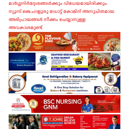
മാർഗ്ഗനിർദ്ദേശങ്ങൾക്കും വിധേയമായിരിക്കും.
ന്യൂസ് ബെംഗളൂരു ഡോട്ട് കോമിന് അനുചിതമായ
അഭിപ്രായങ്ങൾ നീക്കം ചെയ്യാനുള്ള
അവകാശമുണ്ട്.