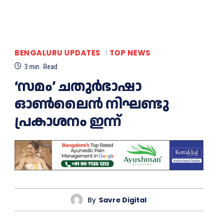
BENGALURU UPDATES
TOP NEWS
3
min.
Read
‘സമം’ ചതുർഭാഷാ
ഓൺലൈൻ നിഘണ്ടു
പ്രകാശനം ഇന്ന്
By
Savre Digital