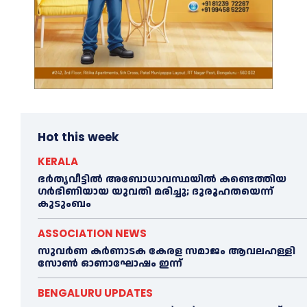
Hot this week
KERALA
ഭര്‍തൃവീട്ടില്‍ അബോധാവസ്ഥയില്‍ കണ്ടെത്തിയ
ഗര്‍ഭിണിയായ യുവതി മരിച്ചു; ദുരൂഹതയെന്ന്
കുടുംബം
ASSOCIATION NEWS
സുവർണ കർണാടക കേരള സമാജം ആവലഹള്ളി
സോണ്‍ ഓണാഘോഷം ഇന്ന്
BENGALURU UPDATES