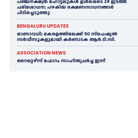
പഞ്ചനക്ഷത്ര ഹോട്ടലുകള്‍ ഉൾപ്പെടെ 24 ഇടത്ത്
പരിശോധന; പഴകിയ ഭക്ഷണസാധനങ്ങൾ
പിടിച്ചെടുത്തു
BENGALURU UPDATES
ഓണാവധി; കേരളത്തിലേക്ക് 90 സ്പെഷ്യല്‍
സർവീസുകളുമായി കർണാടക ആർ.ടി.സി.
ASSOCIATION NEWS
റൈറ്റേഴ്സ് ഫോറം സാഹിത്യചർച്ച ഇന്ന്