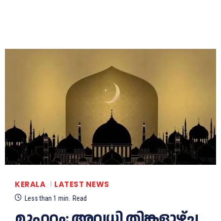
KERALA
LATEST NEWS
Less than 1
min.
Read
മുഹറം: അവധി തിങ്കളാഴ്ച