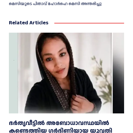
മെ​സിയുടെ പിതാവ് ഹോർഹെ മെ​സി അന്തരിച്ചു
Related Articles
ഭര്‍തൃവീട്ടില്‍ അബോധാവസ്ഥയില്‍
കണ്ടെത്തിയ ഗര്‍ഭിണിയായ യുവതി