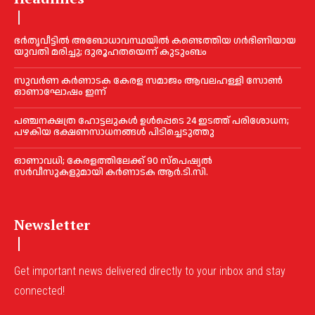
ഭര്‍തൃവീട്ടില്‍ അബോധാവസ്ഥയില്‍ കണ്ടെത്തിയ ഗര്‍ഭിണിയായ
യുവതി മരിച്ചു; ദുരൂഹതയെന്ന് കുടുംബം
സുവർണ കർണാടക കേരള സമാജം ആവലഹള്ളി സോണ്‍
ഓണാഘോഷം ഇന്ന്
പഞ്ചനക്ഷത്ര ഹോട്ടലുകള്‍ ഉൾപ്പെടെ 24 ഇടത്ത് പരിശോധന;
പഴകിയ ഭക്ഷണസാധനങ്ങൾ പിടിച്ചെടുത്തു
ഓണാവധി; കേരളത്തിലേക്ക് 90 സ്പെഷ്യല്‍
സർവീസുകളുമായി കർണാടക ആർ.ടി.സി.
Newsletter
Get important news delivered directly to your inbox and stay
connected!