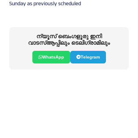
Sunday as previously scheduled
ന്യൂസ് ബെംഗളൂരു ഇനി
വാടസ്ആപ്പിലും ടെലിഗ്രാമിലും
WhatsApp
Telegram