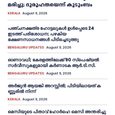
മരിച്ചു; ദുരൂഹതയെന്ന് കുടുംബം
KERALA
August 9, 2026
പഞ്ചനക്ഷത്ര ഹോട്ടലുകള്‍ ഉൾപ്പെടെ 24
ഇടത്ത് പരിശോധന; പഴകിയ
ഭക്ഷണസാധനങ്ങൾ പിടിച്ചെടുത്തു
BENGALURU UPDATES
August 9, 2026
ഓണാവധി; കേരളത്തിലേക്ക് 90 സ്പെഷ്യല്‍
സർവീസുകളുമായി കർണാടക ആർ.ടി.സി.
BENGALURU UPDATES
August 9, 2026
അ​ർ​ജു​ൻ ആ​യ​ങ്കി അ​റ​സ്റ്റി​ൽ; പി​ടി​യി​ലാ​യ​ത് ക​
ണ്ണൂ​രി​ൽ നി​ന്ന്
KERALA
August 9, 2026
മെ​സിയുടെ പിതാവ് ഹോർഹെ മെ​സി അന്തരിച്ചു