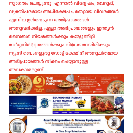
സ്വാഗതം ചെയ്യുന്നു. എന്നാൽ വിദ്വേഷം, വെറുപ്പ്,
വ്യക്തിപരമായ അധിക്ഷേപം, തെറ്റായ വിവരങ്ങൾ
എന്നിവ ഉൾപ്പെടുന്ന അഭിപ്രായങ്ങൾ
അനുവദിക്കില്ല. എല്ലാ അഭിപ്രായങ്ങളും ഇന്ത്യൻ
സൈബർ നിയമങ്ങൾക്കും കമ്മ്യൂണിറ്റി
മാർഗ്ഗനിർദ്ദേശങ്ങൾക്കും വിധേയമായിരിക്കും.
ന്യൂസ് ബെംഗളൂരു ഡോട്ട് കോമിന് അനുചിതമായ
അഭിപ്രായങ്ങൾ നീക്കം ചെയ്യാനുള്ള
അവകാശമുണ്ട്.