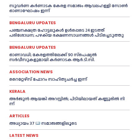
സുവർണ കർണാടക കേരള സമാജം ആവലഹള്ളി സോണ്‍
ഓണാഘോഷം ഇന്ന്
BENGALURU UPDATES
പഞ്ചനക്ഷത്ര ഹോട്ടലുകള്‍ ഉൾപ്പെടെ 24 ഇടത്ത്
പരിശോധന; പഴകിയ ഭക്ഷണസാധനങ്ങൾ പിടിച്ചെടുത്തു
BENGALURU UPDATES
ഓണാവധി; കേരളത്തിലേക്ക് 90 സ്പെഷ്യല്‍
സർവീസുകളുമായി കർണാടക ആർ.ടി.സി.
ASSOCIATION NEWS
റൈറ്റേഴ്സ് ഫോറം സാഹിത്യചർച്ച ഇന്ന്
KERALA
അ​ർ​ജു​ൻ ആ​യ​ങ്കി അ​റ​സ്റ്റി​ൽ; പി​ടി​യി​ലാ​യ​ത് ക​ണ്ണൂ​രി​ൽ നി​
ന്ന്
ARTICLES
അധ്യായം 37
സമാജങ്ങളിലൂടെ
LATEST NEWS