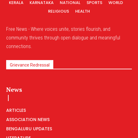
KERALA
KARNATAKA
NATIONAL
SPORTS
WORLD
RELIGIOUS
HEALTH
Free News - Where voices unite, stories flourish, and
community thrives through open dialogue and meaningful
connections.
Grievance Redressal
News
ARTICLES
ASSOCIATION NEWS
BENGALURU UPDATES
LITERATURE