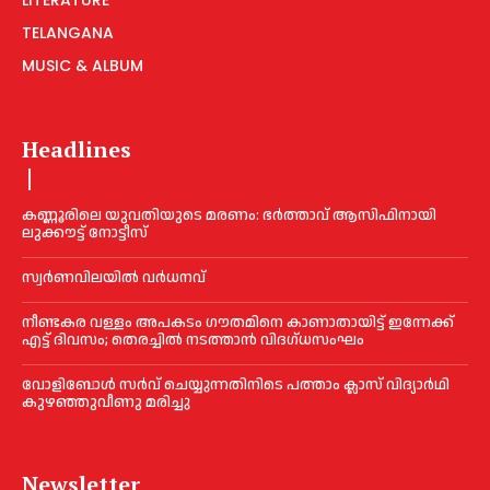
TELANGANA
MUSIC & ALBUM
Headlines
കണ്ണൂരിലെ യുവതിയുടെ മരണം: ഭര്‍ത്താവ് ആസിഫിനായി
ലുക്കൗട്ട് നോട്ടീസ്
സ്വർണവിലയിൽ വർധനവ്
നീണ്ടകര വള്ളം അപകടം ഗൗതമിനെ കാണാതായിട്ട് ഇന്നേക്ക്
എട്ട് ദിവസം; തെരച്ചില്‍ നടത്താൻ വിദഗ്ധസംഘം
വോളിബോൾ സർവ് ചെയ്യുന്നതിനിടെ പത്താം ക്ലാസ് വിദ്യാർഥി
കുഴഞ്ഞുവീണു മരിച്ചു
Newsletter