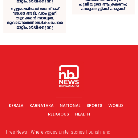
പുലിയുടെ ആക്രമണം;
മുല്ലപ്പെരിയാർ ജലനിരപ്പ്
പശുക്കുട്ടിക്ക് പരുക്ക്
135.60 അടി; ഡാം ഇന്ന്
തുറക്കാൻ സാധ്യത,
മൂവായിരത്തിലധികം പേരെ
മാറ്റിപാർപ്പിക്കുന്നു
KERALA
KARNATAKA
NATIONAL
SPORTS
WORLD
RELIGIOUS
HEALTH
Free News - Where voices unite, stories flourish, and