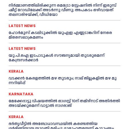
നിർമ്മാണത്തിലിരിക്കുന്ന മെട്രോ സ്റ്റേഷനിൽ നിന്ന് ഇരുമ്പ്
ഷീറ്റ് റോഡിലേക്ക് അടർന്നു വീണു; അപകടം ഒഴിവായത്
തലനാരിഴയ്ക്ക്, വീഡിയോ
LATEST NEWS
ഹോര്‍മുസ് കടലിടുക്കില്‍ യുഎഇ എണ്ണടാങ്കറിന് നേരെ
മിസൈലാക്രമണം
LATEST NEWS
യു.പി.ഐ ഇടപാടുകൾ സൗജന്യമായി തുടരുമെന്ന്
കേന്ദ്രസർക്കാർ
KERALA
വ​ട​ക്ക​ൻ കേരളത്തില്‍ മഴ തുടരും; നാ​ല് ജി​ല്ല​ക​ളി​ൽ മ​ഴ മു​
ന്ന​റി​യി​പ്പ്
KARNATAKA
മേക്കേദാട്ടു വിഷയത്തിൽ ഓഗസ്റ്റ് 10ന് തമിഴ്നാട് അതിർത്തി
അടയ്ക്കുമെന്ന് വാട്ടാൽ നാഗരാജ്
KERALA
ഭര്‍തൃവീട്ടില്‍ അബോധാവസ്ഥയില്‍ കണ്ടെത്തിയ
ഗര്‍ഭിണിയായ യുവതി മരിച്ചു; ദുരൂഹതയെന്ന് കുടുംബം