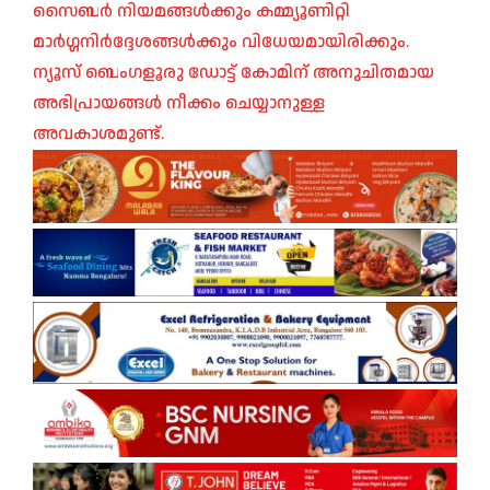
സൈബർ നിയമങ്ങൾക്കും കമ്മ്യൂണിറ്റി
മാർഗ്ഗനിർദ്ദേശങ്ങൾക്കും വിധേയമായിരിക്കും.
ന്യൂസ് ബെംഗളൂരു ഡോട്ട് കോമിന് അനുചിതമായ
അഭിപ്രായങ്ങൾ നീക്കം ചെയ്യാനുള്ള
അവകാശമുണ്ട്.