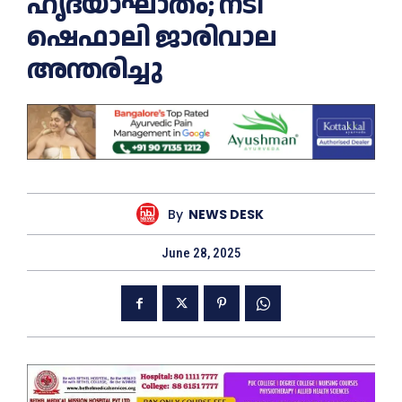
ഹൃദയാഘാതം; നടി
ഷെഫാലി ജാരിവാല
അന്തരിച്ചു
By
NEWS DESK
June 28, 2025