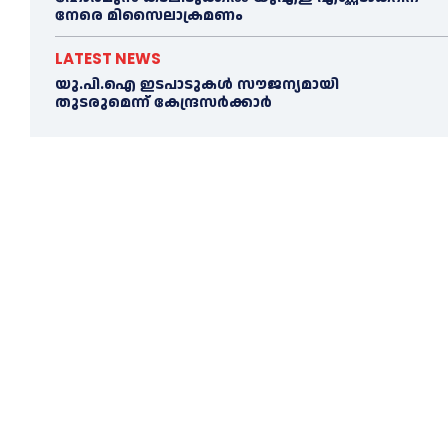
നേരെ മിസൈലാക്രമണം
LATEST NEWS
യു.പി.ഐ ഇടപാടുകൾ സൗജന്യമായി
തുടരുമെന്ന് കേന്ദ്രസർക്കാർ