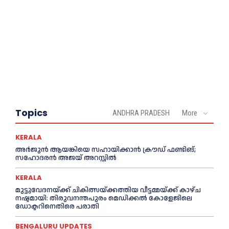
Topics
ANDHRA PRADESH
More
KERALA
അര്‍ജുന്‍ ആയങ്കിയെ സഹായിക്കാൻ ക്രൗഡ് ഫണ്ടിങ്;
സഹോദരന്‍ അജയ് അറസ്റ്റില്‍
KERALA
മുട്ടുവേദനയ്ക്ക് ചികിത്സയ്ക്കത്തിയ വീട്ടമ്മയ്ക്ക് കാഴ്ച
നഷ്ടമായി: തിരുവനന്തപുരം മെഡിക്കല്‍ കോളേജിലെ
ഡോക്ടറിനെതിരെ പരാതി
BENGALURU UPDATES