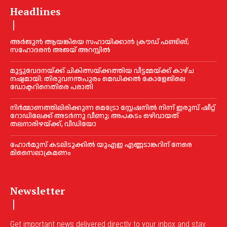
Headlines
അര്‍ജുന്‍ ആയങ്കിയെ സഹായിക്കാൻ ക്രൗഡ് ഫണ്ടിങ്;
സഹോദരന്‍ അജയ് അറസ്റ്റില്‍
മുട്ടുവേദനയ്ക്ക് ചികിത്സയ്ക്കത്തിയ വീട്ടമ്മയ്ക്ക് കാഴ്ച
നഷ്ടമായി: തിരുവനന്തപുരം മെഡിക്കല്‍ കോളേജിലെ
ഡോക്ടറിനെതിരെ പരാതി
നിർമ്മാണത്തിലിരിക്കുന്ന മെട്രോ സ്റ്റേഷനിൽ നിന്ന് ഇരുമ്പ് ഷീറ്റ്
റോഡിലേക്ക് അടർന്നു വീണു; അപകടം ഒഴിവായത്
തലനാരിഴയ്ക്ക്, വീഡിയോ
ഹോര്‍മുസ് കടലിടുക്കില്‍ യുഎഇ എണ്ണടാങ്കറിന് നേരെ
മിസൈലാക്രമണം
Newsletter
Get important news delivered directly to your inbox and stay