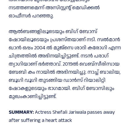
നടത്തണമെന്ന് അസിസ്റ്റന്റ് മെഡിക്കൽ
ഓഫീസർ പറഞ്ഞു.
ആൽബങ്ങളിലൂടെയും ബിഗ് ബോസ്
ഷോയിലൂടെയും പ്രശസ്തയാണ് നടി. സൽമാൻ
ഖാൻ ഒപ്പം 2004 ൽ മുജ്സെ ശാദി കരോഗി എന്ന
ചിത്രത്തിൽ അഭിനയിച്ചിട്ടുണ്ട്. നടൻ പരാഗ്
ത്യാഗിയാണ് ഭർത്താവ്. 2019ൽ വെബ്സീരിസായ
ബേബി ​കം നായിൽ ​അഭിനയിച്ചു. നാച്ച് ബാലിയ,
ബൂഗി വൂഗി തുടങ്ങിയ ഡാൻസ് റിയാലിറ്റി
ഷോകളുടെയും ഭാഗമായി. ബിഗ് ബോസിലും
മുഖംകാണിച്ചിട്ടുണ്ട്.
SUMMARY:
Actress Shefali Jariwala passes away
after suffering a heart attack