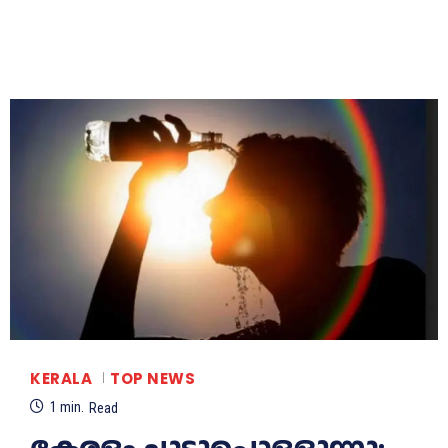
KERALA
TOP NEWS
1
min.
Read