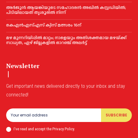
അര്‍ജുന്‍ ആയങ്കിയുടെ സഹോദരന്‍ അഖില്‍ കസ്റ്റഡിയില്‍;
പിടിയിലായത് തൃശൂരില്‍ നിന്ന്
കെഎൻഎസ്എസ് ക്വിസ് മത്സരം 16ന്
മഴ മുന്നറിയിപ്പിൽ മാറ്റം; നാളെയും അതിശക്തമായ മഴയ്ക്ക്
സാധ്യത, ഏഴ് ജില്ലകളിൽ ഓറഞ്ച് അലർട്ട്
Newsletter
Get important news delivered directly to your inbox and stay
connected!
SUBSCRIBE
I've read and accept the Privacy Policy.