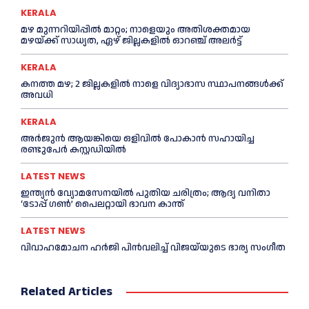
KERALA
മഴ മുന്നറിയിപ്പിൽ മാറ്റം; നാളെയും അതിശക്തമായ
മഴയ്ക്ക് സാധ്യത, ഏഴ് ജില്ലകളിൽ ഓറഞ്ച് അലർട്ട്
KERALA
കനത്ത മഴ; 2 ജില്ലകളില്‍ നാളെ വിദ്യാഭാസ സ്ഥാപനങ്ങള്‍ക്ക്
അവധി
KERALA
അര്‍ജുന്‍ ആയങ്കിയെ ഒളിവില്‍ പോകാന്‍ സഹായിച്ച
രണ്ടുപേര്‍ കസ്റ്റഡിയില്‍
LATEST NEWS
ഇന്ത്യൻ വ്യോമസേനയില്‍ പുതിയ ചരിത്രം; ആദ്യ വനിതാ
‘ടോപ്പ് ഗണ്‍’ പൈലറ്റായി ഭാവന കാന്ത്
LATEST NEWS
വിവാഹമോചന ഹര്‍ജി പിൻവലിച്ച്‌ വിജയ്‌യുടെ ഭാര്യ സംഗീത
Related Articles