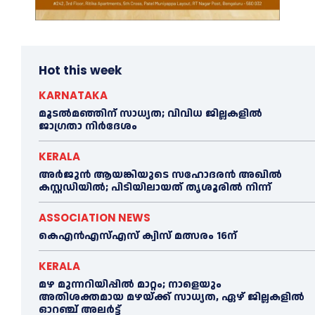
Hot this week
KARNATAKA
മൂടൽമഞ്ഞിന് സാധ്യത; വിവിധ ജില്ലകളിൽ
ജാഗ്രതാ നിർദേശം
KERALA
അര്‍ജുന്‍ ആയങ്കിയുടെ സഹോദരന്‍ അഖില്‍
കസ്റ്റഡിയില്‍; പിടിയിലായത് തൃശൂരില്‍ നിന്ന്
ASSOCIATION NEWS
കെഎൻഎസ്എസ് ക്വിസ് മത്സരം 16ന്
KERALA
മഴ മുന്നറിയിപ്പിൽ മാറ്റം; നാളെയും
അതിശക്തമായ മഴയ്ക്ക് സാധ്യത, ഏഴ് ജില്ലകളിൽ
ഓറഞ്ച് അലർട്ട്