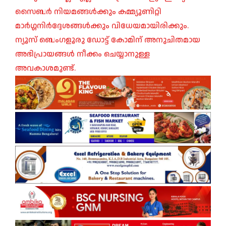
സൈബർ നിയമങ്ങൾക്കും കമ്മ്യൂണിറ്റി
മാർഗ്ഗനിർദ്ദേശങ്ങൾക്കും വിധേയമായിരിക്കും.
ന്യൂസ് ബെംഗളൂരു ഡോട്ട് കോമിന് അനുചിതമായ
അഭിപ്രായങ്ങൾ നീക്കം ചെയ്യാനുള്ള
അവകാശമുണ്ട്.