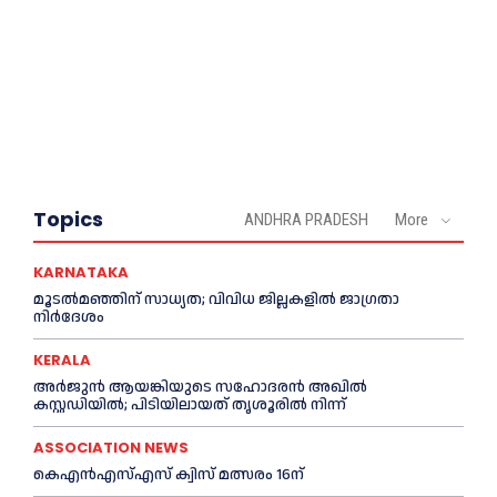
Topics
ANDHRA PRADESH
More
KARNATAKA
മൂടൽമഞ്ഞിന് സാധ്യത; വിവിധ ജില്ലകളിൽ ജാഗ്രതാ
നിർദേശം
KERALA
അര്‍ജുന്‍ ആയങ്കിയുടെ സഹോദരന്‍ അഖില്‍
കസ്റ്റഡിയില്‍; പിടിയിലായത് തൃശൂരില്‍ നിന്ന്
ASSOCIATION NEWS
കെഎൻഎസ്എസ് ക്വിസ് മത്സരം 16ന്