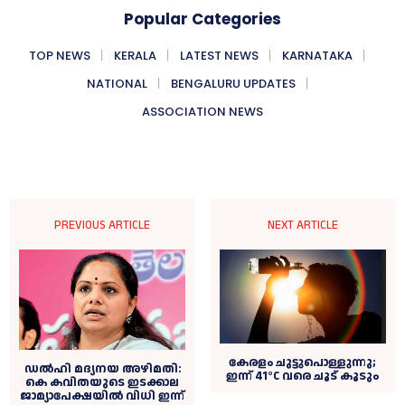
Popular Categories
TOP NEWS
KERALA
LATEST NEWS
KARNATAKA
NATIONAL
BENGALURU UPDATES
ASSOCIATION NEWS
PREVIOUS ARTICLE
NEXT ARTICLE
കേരളം ചുട്ടുപൊള്ളുന്നു;
ഡല്‍ഹി മദ്യനയ അഴിമതി:
ഇന്ന് 41°C വരെ ചൂട് കൂടും
കെ കവിതയുടെ ഇടക്കാല
ജാമ്യാപേക്ഷയില്‍ വിധി ഇന്ന്