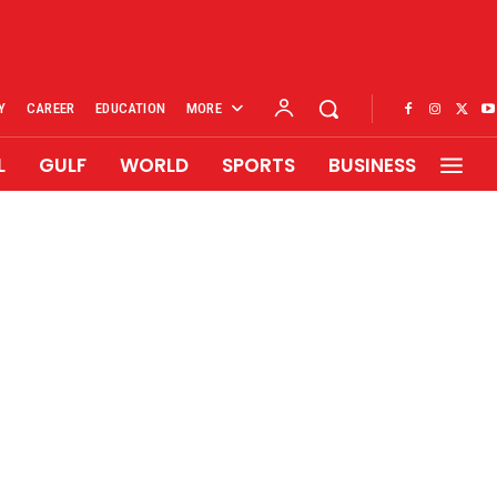
Y
CAREER
EDUCATION
MORE
L
GULF
WORLD
SPORTS
BUSINESS