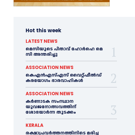
Hot this week
LATEST NEWS
മെ​സിയുടെ പിതാവ് ഹോർഹെ മെ​
സി അന്തരിച്ചു
ASSOCIATION NEWS
കെഎൻഎസ്എസ് വൈറ്റ്ഫീൽഡ്
കരയോഗം ഭാരവാഹികള്‍
ASSOCIATION NEWS
കര്‍ണാടക സംസ്ഥാന
യുവജനോത്സവത്തിന്
ശോഭയാർന്ന തുടക്കം
KERALA
രക്ഷാപ്രവർത്തനത്തിനിടെ മരിച്ച