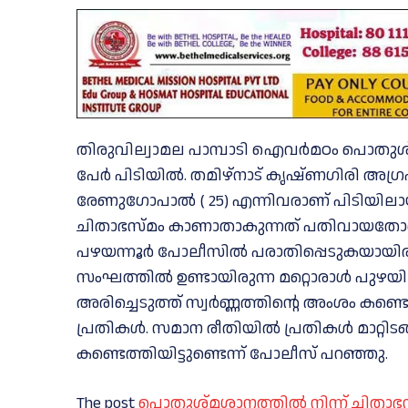
തിരുവില്വാമല പാമ്പാടി ഐവർമഠം പൊതുശ്മശ
പേർ പിടിയിൽ. തമിഴ്നാട് കൃഷ്ണഗിരി അഗ്രഹ
രേണുഗോപാൽ ( 25) എന്നിവരാണ് പിടിയില
ചിതാഭസ്മം കാണാതാകുന്നത് പതിവായതോടെ,
പഴയന്നൂർ പോലീസിൽ പരാതിപ്പെടുകയായിരു
സംഘത്തിൽ ഉണ്ടായിരുന്ന മറ്റൊരാൾ പുഴയിലേക
അരിച്ചെടുത്ത് സ്വർണ്ണത്തിന്റെ അംശം കണ്ടെ
പ്രതികൾ. സമാന രീതിയിൽ പ്രതികൾ മാറ്റ
കണ്ടെത്തിയിട്ടുണ്ടെന്ന് പോലീസ് പറഞ്ഞു.
The post
പൊതുശ്മശാനത്തിൽ നിന്ന് ചിതാഭ