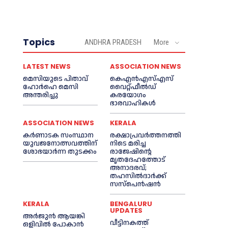
Topics
ANDHRA PRADESH
More
LATEST NEWS
ASSOCIATION NEWS
മെ​സിയുടെ പിതാവ്
കെഎൻഎസ്എസ്
ഹോർഹെ മെ​സി
വൈറ്റ്ഫീൽഡ്
അന്തരിച്ചു
കരയോഗം
ഭാരവാഹികള്‍
ASSOCIATION NEWS
KERALA
കര്‍ണാടക സംസ്ഥാന
രക്ഷാപ്രവർത്തനത്തി
യുവജനോത്സവത്തിന്
നിടെ മരിച്ച
ശോഭയാർന്ന തുടക്കം
രാജേഷിന്റെ
മൃതദേഹത്തോട്
അനാദരവ്;
തഹസിൽദാർക്ക്
സസ്പെൻഷൻ
KERALA
BENGALURU
UPDATES
അര്‍ജുന്‍ ആയങ്കി
വീട്ടിനകത്ത്
ഒളിവില്‍ പോകാന്‍