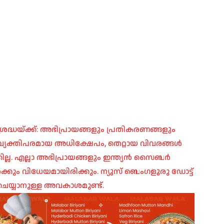
രദ്ധയ്ക്ക്: അഭിപ്രായങ്ങളും പ്രതികരണങ്ങളും
പ്, വ്യക്തിപരമായ അധിക്ഷേപം, തെറ്റായ വിവരങ്ങൾ
ില്ല. എല്ലാ അഭിപ്രായങ്ങളും ഇന്ത്യൻ സൈബർ
ങൾക്കും വിധേയമായിരിക്കും. ന്യൂസ് ബെംഗളൂരു ഡോട്ട്
െയ്യാനുള്ള അവകാശമുണ്ട്.