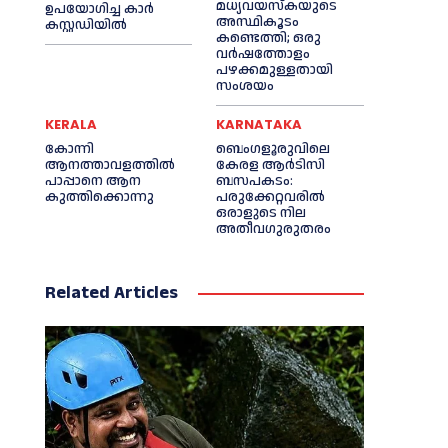
മധ്യവയസ്കയുടെ
ഉപയോഗിച്ച കാര്‍
അസ്ഥികൂടം
കസ്റ്റഡിയില്‍
കണ്ടെത്തി; ഒരു
വര്‍ഷത്തോളം
പഴക്കമുള്ളതായി
സംശയം
KERALA
KARNATAKA
കോന്നി
ബെംഗളൂരുവിലെ
ആനത്താവളത്തില്‍
കേരള ആര്‍ടിസി
പാപ്പാനെ ആന
ബസപകടം:
കുത്തിക്കൊന്നു
പരുക്കേറ്റവരില്‍
ഒരാളുടെ നില
അതീവഗുരുതരം
Related Articles