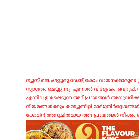
ന്യൂസ് ബെംഗളൂരു ഡോട്ട് കോം വായനക്കാരുടെ ശ്
സ്വാഗതം ചെയ്യുന്നു. എന്നാൽ വിദ്വേഷം, വെറുപ്
എന്നിവ ഉൾപ്പെടുന്ന അഭിപ്രായങ്ങൾ അനുവദിക്ക
നിയമങ്ങൾക്കും കമ്മ്യൂണിറ്റി മാർഗ്ഗനിർദ്ദേശങ്
കോമിന് അനുചിതമായ അഭിപ്രായങ്ങൾ നീക്കം ച