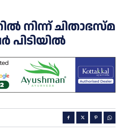
 നിന്ന് ചിതാഭസ്മ
േർ പിടിയിൽ