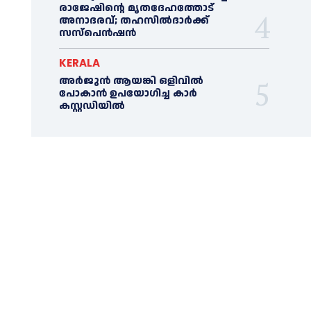
രാജേഷിന്റെ മൃതദേഹത്തോട്
അനാദരവ്; തഹസിൽദാർക്ക്
സസ്പെൻഷൻ
KERALA
അര്‍ജുന്‍ ആയങ്കി ഒളിവില്‍
പോകാന്‍ ഉപയോഗിച്ച കാര്‍
കസ്റ്റഡിയില്‍