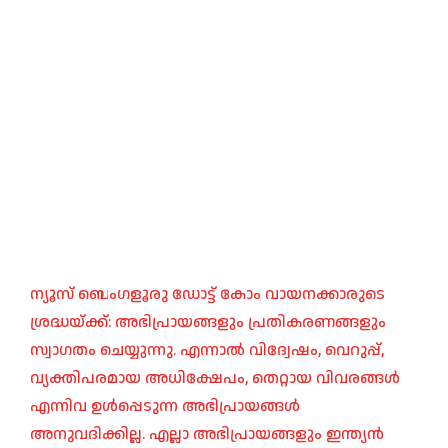
ന്യൂസ് ബെംഗളൂരു ഡോട്ട് കോം വായനക്കാരുടെ
ശ്രദ്ധയ്ക്ക്: അഭിപ്രായങ്ങളും പ്രതികരണങ്ങളും
സ്വാഗതം ചെയ്യുന്നു. എന്നാൽ വിദ്വേഷം, വെറുപ്പ്,
വ്യക്തിപരമായ അധിക്ഷേപം, തെറ്റായ വിവരങ്ങൾ
എന്നിവ ഉൾപ്പെടുന്ന അഭിപ്രായങ്ങൾ
അനുവദിക്കില്ല. എല്ലാ അഭിപ്രായങ്ങളും ഇന്ത്യൻ