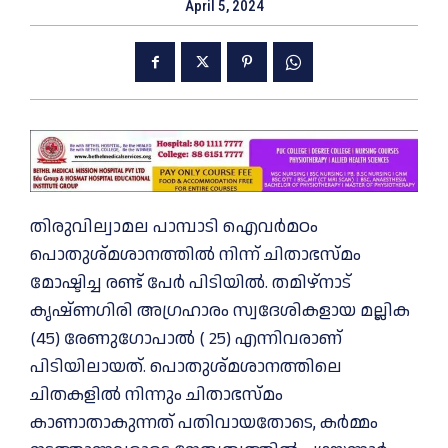
April 5, 2024
തിരുവില്വാമല പാമ്പാടി ഐവർമഠം
പൊതുശ്മശാനത്തിൽ നിന്ന് ചിതാഭസ്മം
മോഷ്ടിച്ച രണ്ട് പേർ പിടിയിൽ. തമിഴ്നാട്
കൃഷ്ണഗിരി അഗ്രഹാരം സ്വദേശികളായ മല്ലിക
(45) രേണുഗോപാൽ ( 25) എന്നിവരാണ്
പിടിയിലായത്. പൊതുശ്മശാനത്തിലെ
ചിതകളിൽ നിന്നും ചിതാഭസ്മം
കാണാതാകുന്നത് പതിവായതോടെ, കർമ്മം