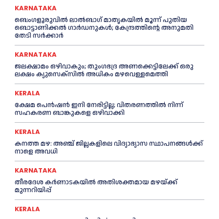
KARNATAKA
ബെംഗളൂരുവിൽ ലാൽബാഗ് മാതൃകയിൽ മൂന്ന് പുതിയ
ബൊട്ടാണിക്കൽ ഗാർഡനുകൾ; കേന്ദ്രത്തിന്റെ അനുമതി
തേടി സർക്കാർ
KARNATAKA
ജലക്ഷാമം ഒഴിവാകും; തുംഗഭദ്ര അണക്കെട്ടിലേക്ക് ഒരു
ലക്ഷം ക്യുസെക്സില്‍ അധികം മഴവെള്ളമെത്തി
KERALA
ക്ഷേമ പെൻഷൻ ഇനി നേരിട്ടില്ല; വിതരണത്തിൽ നിന്ന്
സഹകരണ ബാങ്കുകളെ ഒഴിവാക്കി
KERALA
കനത്ത മഴ: അഞ്ച് ജില്ലകളിലെ വിദ്യാഭ്യാസ സ്ഥാപനങ്ങൾക്ക്
നാളെ അവധി
KARNATAKA
തീരദേശ കർണാടകയിൽ അതിശക്തമായ മഴയ്ക്ക്
മുന്നറിയിപ്പ്
KERALA