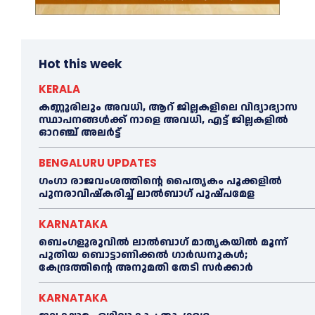
Hot this week
KERALA
കണ്ണൂരിലും അവധി, ആറ് ജില്ലകളിലെ വിദ്യാഭ്യാസ
സ്ഥാപനങ്ങൾക്ക് നാളെ അവധി, എട്ട് ജില്ലകളിൽ
ഓറഞ്ച് അലർട്ട്
BENGALURU UPDATES
ഗംഗാ രാജവംശത്തിന്റെ പൈതൃകം പൂക്കളിൽ
പുനരാവിഷ്‌കരിച്ച് ലാൽബാഗ് പുഷ്പമേള
KARNATAKA
ബെംഗളൂരുവിൽ ലാൽബാഗ് മാതൃകയിൽ മൂന്ന്
പുതിയ ബൊട്ടാണിക്കൽ ഗാർഡനുകൾ;
കേന്ദ്രത്തിന്റെ അനുമതി തേടി സർക്കാർ
KARNATAKA