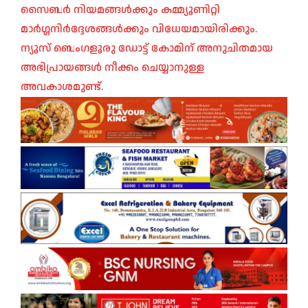
സൈബർ നിയമങ്ങൾക്കും കമ്മ്യൂണിറ്റി
മാർഗ്ഗനിർദ്ദേശങ്ങൾക്കും വിധേയമായിരിക്കും.
ന്യൂസ് ബെംഗളൂരു ഡോട്ട് കോമിന് അനുചിതമായ
അഭിപ്രായങ്ങൾ നീക്കം ചെയ്യാനുള്ള
അവകാശമുണ്ട്.