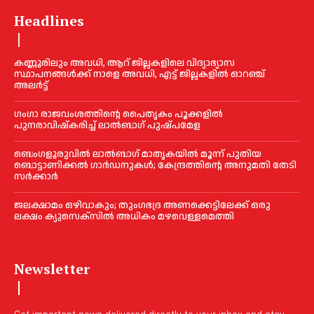
Headlines
കണ്ണൂരിലും അവധി, ആറ് ജില്ലകളിലെ വിദ്യാഭ്യാസ
സ്ഥാപനങ്ങൾക്ക് നാളെ അവധി, എട്ട് ജില്ലകളിൽ ഓറഞ്ച്
അലർട്ട്
ഗംഗാ രാജവംശത്തിന്റെ പൈതൃകം പൂക്കളിൽ
പുനരാവിഷ്‌കരിച്ച് ലാൽബാഗ് പുഷ്പമേള
ബെംഗളൂരുവിൽ ലാൽബാഗ് മാതൃകയിൽ മൂന്ന് പുതിയ
ബൊട്ടാണിക്കൽ ഗാർഡനുകൾ; കേന്ദ്രത്തിന്റെ അനുമതി തേടി
സർക്കാർ
ജലക്ഷാമം ഒഴിവാകും; തുംഗഭദ്ര അണക്കെട്ടിലേക്ക് ഒരു
ലക്ഷം ക്യുസെക്സില്‍ അധികം മഴവെള്ളമെത്തി
Newsletter