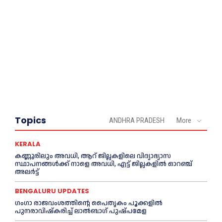
Topics
ANDHRA PRADESH
More
KERALA
കണ്ണൂരിലും അവധി, ആറ് ജില്ലകളിലെ വിദ്യാഭ്യാസ
സ്ഥാപനങ്ങൾക്ക് നാളെ അവധി, എട്ട് ജില്ലകളിൽ ഓറഞ്ച്
അലർട്ട്
BENGALURU UPDATES
ഗംഗാ രാജവംശത്തിന്റെ പൈതൃകം പൂക്കളിൽ
പുനരാവിഷ്‌കരിച്ച് ലാൽബാഗ് പുഷ്പമേള