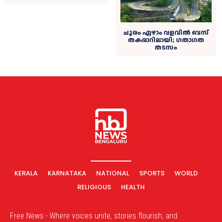
ചുരം ഏഴാം വളവിൽ ബസ്‌
തകരാറിലായി; ഗതാഗത
തടസം
KERALA
KARNATAKA
NATIONAL
SPORTS
WORLD
RELIGIOUS
HEALTH
Free News - Where voices unite, stories flourish, and