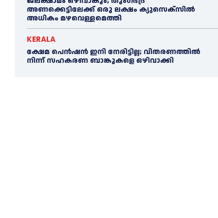
ജലക്ഷാമം ഒഴിവാകും; തുംഗഭദ്ര
അണക്കെട്ടിലേക്ക് ഒരു ലക്ഷം ക്യുസെക്സില്‍
അധികം മഴവെള്ളമെത്തി
KERALA
ക്ഷേമ പെൻഷൻ ഇനി നേരിട്ടില്ല; വിതരണത്തിൽ
നിന്ന് സഹകരണ ബാങ്കുകളെ ഒഴിവാക്കി