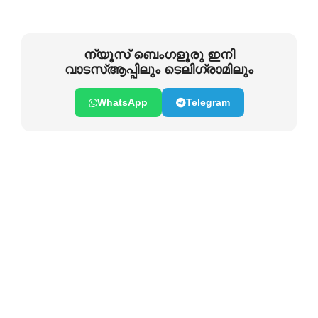
ന്യൂസ് ബെംഗളൂരു ഇനി
വാടസ്ആപ്പിലും ടെലിഗ്രാമിലും
WhatsApp
Telegram