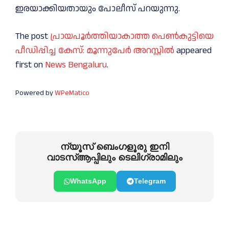
ഇരയാക്കിയതായും പോലീസ് പറയുന്നു.
The post
പ്രായപൂര്‍ത്തിയാകാത്ത പെണ്‍കുട്ടിയെ
പീഡിപ്പിച്ച കേസ്: മൂന്നുപേര്‍ അറസ്റ്റില്‍
appeared
first on
News Bengaluru
.
Powered by
WPeMatico
ന്യൂസ് ബെംഗളൂരു ഇനി
വാടസ്ആപ്പിലും ടെലിഗ്രാമിലും
WhatsApp
Telegram