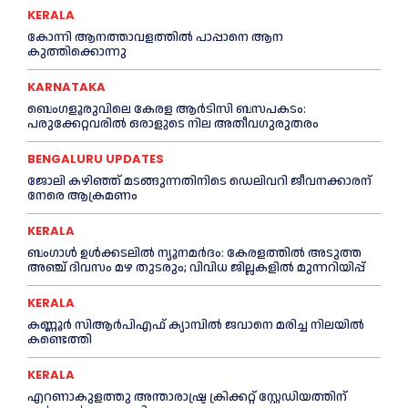
KERALA
കോന്നി ആനത്താവളത്തില്‍ പാപ്പാനെ ആന
കുത്തിക്കൊന്നു
KARNATAKA
ബെംഗളൂരുവിലെ കേരള ആര്‍ടിസി ബസപകടം:
പരുക്കേറ്റവരില്‍ ഒരാളുടെ നില അതീവഗുരുതരം
BENGALURU UPDATES
ജോലി കഴിഞ്ഞ് മടങ്ങുന്നതിനിടെ ഡെലിവറി ജീവനക്കാരന്
നേരെ ആക്രമണം
KERALA
ബംഗാൾ ഉൾക്കടലിൽ ന്യൂനമർദം: കേരളത്തിൽ അടുത്ത
അഞ്ച് ദിവസം മഴ തുടരും; വിവിധ ജില്ലകളിൽ മുന്നറിയിപ്പ്
KERALA
കണ്ണൂര്‍ സിആര്‍പിഎഫ് ക്യാമ്പില്‍ ജവാനെ മരിച്ച നിലയില്‍
കണ്ടെത്തി
KERALA
എറണാകുളത്തു അന്താരാഷ്ട്ര ക്രിക്കറ്റ് സ്റ്റേഡിയത്തിന്