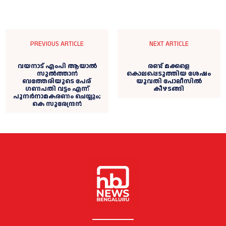
PREVIOUS ARTICLE
NEXT ARTICLE
വയനാട് എംപി ആയാൽ
രണ്ട് മക്കളെ
സുൽത്താൻ
കൊലപ്പെടുത്തിയ ശേഷം
ബത്തേരിയുടെ പേര് ​
യുവതി പോലീസിൽ
ഗണപതി വട്ടം എന്ന്
കീഴടങ്ങി
പുനർനാമകരണം ചെയ്യും;
കെ സുരേന്ദ്രൻ