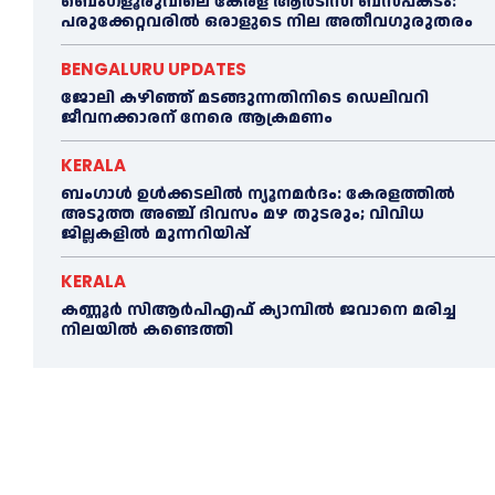
ബെംഗളൂരുവിലെ കേരള ആര്‍ടിസി ബസപകടം:
പരുക്കേറ്റവരില്‍ ഒരാളുടെ നില അതീവഗുരുതരം
BENGALURU UPDATES
ജോലി കഴിഞ്ഞ് മടങ്ങുന്നതിനിടെ ഡെലിവറി
ജീവനക്കാരന് നേരെ ആക്രമണം
KERALA
ബംഗാൾ ഉൾക്കടലിൽ ന്യൂനമർദം: കേരളത്തിൽ
അടുത്ത അഞ്ച് ദിവസം മഴ തുടരും; വിവിധ
ജില്ലകളിൽ മുന്നറിയിപ്പ്
KERALA
കണ്ണൂര്‍ സിആര്‍പിഎഫ് ക്യാമ്പില്‍ ജവാനെ മരിച്ച
നിലയില്‍ കണ്ടെത്തി