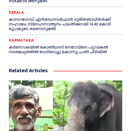
സര്‍ക്കാര്‍ അനുമതി
KERALA
കാസറഗോഡ് എന്‍ഡോസള്‍ഫാന്‍ ദുരിതബാധിതര്‍ക്ക്
സഹായം; സ്‌നേഹസാന്ത്വനം പദ്ധതിക്കായി 14.40 കോടി
രൂപയുടെ ഭരണാനുമതി
KARNATAKA
കർണാടകയിൽ കോണ്‍ഗ്രസ് നേതാവിനെ പട്ടാപ്പകല്‍
നഗരമധ്യത്തില്‍ വെടിവെച്ചു കൊന്നു; പ്രതി പിടിയില്‍
Related Articles