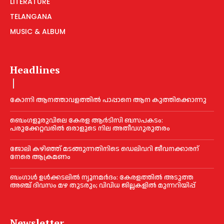
LITERATURE
TELANGANA
MUSIC & ALBUM
Headlines
കോന്നി ആനത്താവളത്തില്‍ പാപ്പാനെ ആന കുത്തിക്കൊന്നു
ബെംഗളൂരുവിലെ കേരള ആര്‍ടിസി ബസപകടം:
പരുക്കേറ്റവരില്‍ ഒരാളുടെ നില അതീവഗുരുതരം
ജോലി കഴിഞ്ഞ് മടങ്ങുന്നതിനിടെ ഡെലിവറി ജീവനക്കാരന്
നേരെ ആക്രമണം
ബംഗാൾ ഉൾക്കടലിൽ ന്യൂനമർദം: കേരളത്തിൽ അടുത്ത
അഞ്ച് ദിവസം മഴ തുടരും; വിവിധ ജില്ലകളിൽ മുന്നറിയിപ്പ്
Newsletter