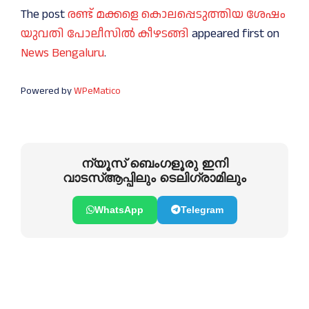
The post
രണ്ട് മക്കളെ കൊലപ്പെടുത്തിയ ശേഷം
യുവതി പോലീസിൽ കീഴടങ്ങി
appeared first on
News Bengaluru
.
Powered by
WPeMatico
ന്യൂസ് ബെംഗളൂരു ഇനി
വാടസ്ആപ്പിലും ടെലിഗ്രാമിലും
WhatsApp
Telegram