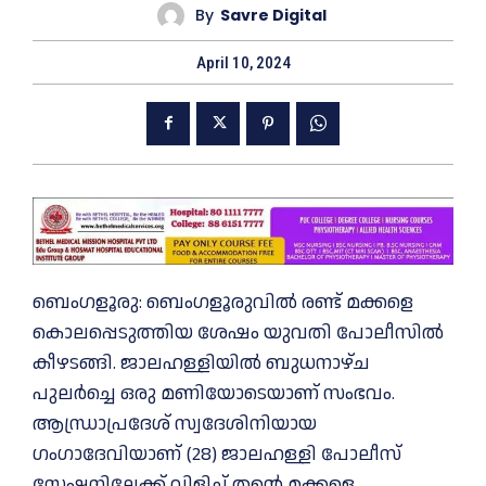
By
Savre Digital
April 10, 2024
ബെംഗളൂരു: ബെംഗളൂരുവിൽ രണ്ട് മക്കളെ
കൊലപ്പെടുത്തിയ ശേഷം യുവതി പോലീസിൽ
കീഴടങ്ങി. ജാലഹള്ളിയിൽ ബുധനാഴ്ച
പുലർച്ചെ ഒരു മണിയോടെയാണ് സംഭവം.
ആന്ധ്രാപ്രദേശ് സ്വദേശിനിയായ
ഗംഗാദേവിയാണ് (28) ജാലഹള്ളി പോലീസ്
സ്റ്റേഷനിലേക്ക് വിളിച്ച് തന്റെ മക്കളെ