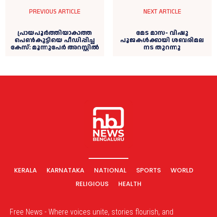
PREVIOUS ARTICLE
NEXT ARTICLE
പ്രായപൂര്‍ത്തിയാകാത്ത
മേട മാസ- വിഷു
പെണ്‍കുട്ടിയെ പീഡിപ്പിച്ച
പൂജകള്‍ക്കായി ശബരിമല
കേസ്: മൂന്നുപേര്‍ അറസ്റ്റില്‍
നട തുറന്നു
KERALA
KARNATAKA
NATIONAL
SPORTS
WORLD
RELIGIOUS
HEALTH
Free News - Where voices unite, stories flourish, and