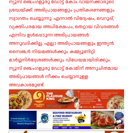
ന്യൂസ് ബെംഗളൂരു ഡോട്ട് കോം വായനക്കാരുടെ
ശ്രദ്ധയ്ക്ക്: അഭിപ്രായങ്ങളും പ്രതികരണങ്ങളും
സ്വാഗതം ചെയ്യുന്നു. എന്നാൽ വിദ്വേഷം, വെറുപ്പ്,
വ്യക്തിപരമായ അധിക്ഷേപം, തെറ്റായ വിവരങ്ങൾ
എന്നിവ ഉൾപ്പെടുന്ന അഭിപ്രായങ്ങൾ
അനുവദിക്കില്ല. എല്ലാ അഭിപ്രായങ്ങളും ഇന്ത്യൻ
സൈബർ നിയമങ്ങൾക്കും കമ്മ്യൂണിറ്റി
മാർഗ്ഗനിർദ്ദേശങ്ങൾക്കും വിധേയമായിരിക്കും.
ന്യൂസ് ബെംഗളൂരു ഡോട്ട് കോമിന് അനുചിതമായ
അഭിപ്രായങ്ങൾ നീക്കം ചെയ്യാനുള്ള
അവകാശമുണ്ട്.