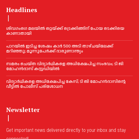
Headlines
ശിവഗംഗെ മലയിൽ ഒറ്റയ്ക്ക് ട്രെക്കിങ്ങിന് പോയ ടെക്കിയെ
കാണാതായി
പാറയിൽ ഇടിച്ച ശേഷം കാർ 500 അടി താഴ്ചയിലേക്ക്
മറിഞ്ഞു; മൂന്നുപേർക്ക് ദാരുണാന്ത്യം
സമരം ചെയ്ത വിദ്യാര്‍ഥികളെ അധിക്ഷേപിച്ച സംഭവം; ടി ജി
മോഹന്‍ദാസ് കസ്റ്റഡിയിൽ
വിദ്യാര്‍ഥികളെ അധിക്ഷേപിച്ച കേസ്; ടി ജി മോഹന്‍ദാസിന്റെ
വീട്ടില്‍ പോലീസ് പരിശോധന
Newsletter
Get important news delivered directly to your inbox and stay
connected!