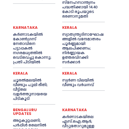
സ്‌നേഹസാന്ത്വനം
പദ്ധതിക്കായി 14.40
കോടി രൂപയുടെ
ഭരണാനുമതി
KARNATAKA
KERALA
കർണാടകയിൽ
സ്വാതന്ത്ര്യദിനാഘോഷ
കോണ്‍ഗ്രസ്
ങ്ങളില്‍ വന്ദേമാതരം
നേതാവിനെ
പൂര്‍ണ്ണമായി
പട്ടാപ്പകല്‍
ആലപിക്കണം;
നഗരമധ്യത്തില്‍
നിര്‍ണ്ണായക
വെടിവെച്ചു കൊന്നു;
ഉത്തരവിറക്കി
പ്രതി പിടിയില്‍
സര്‍ക്കാര്‍
KERALA
KERALA
ചൂരല്‍മലയില്‍
സ്വർണ വിലയില്‍
വീണ്ടും പുലി ഭീതി;
വീണ്ടും വർധനവ്
വീട്ടിലെ
വളര്‍ത്തുനായയെ
പിടികൂടി
BENGALURU
KARNATAKA
UPDATES
കർണാടകയിലെ
അറ്റകുറ്റപ്പണി;
എസ്.ഐ.ആർ;
പർപ്പിൾ ലൈനില്‍
വീടുതോറുമുള്ള