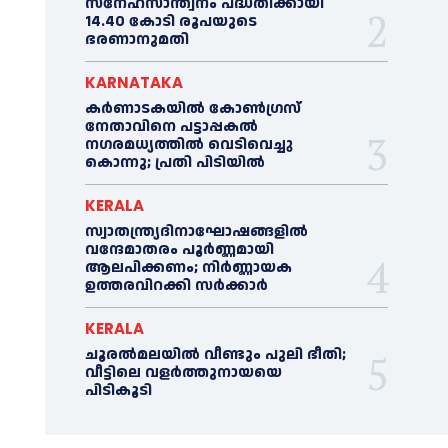
സ്‌നേഹസാന്ത്വനം പദ്ധതിക്കായി
14.40 കോടി രൂപയുടെ
ഭരണാനുമതി
KARNATAKA
കർണാടകയിൽ കോണ്‍ഗ്രസ്
നേതാവിനെ പട്ടാപ്പകല്‍
നഗരമധ്യത്തില്‍ വെടിവെച്ചു
കൊന്നു; പ്രതി പിടിയില്‍
KERALA
സ്വാതന്ത്ര്യദിനാഘോഷങ്ങളില്‍
വന്ദേമാതരം പൂര്‍ണ്ണമായി
ആലപിക്കണം; നിര്‍ണ്ണായക
ഉത്തരവിറക്കി സര്‍ക്കാര്‍
KERALA
ചൂരല്‍മലയില്‍ വീണ്ടും പുലി ഭീതി;
വീട്ടിലെ വളര്‍ത്തുനായയെ
പിടികൂടി