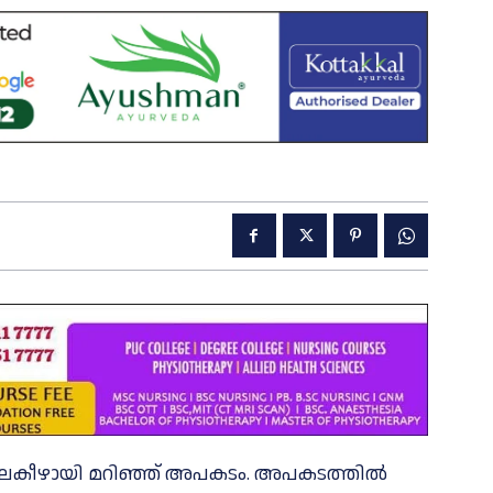
തലകീഴായി മറിഞ്ഞ് അപകടം. അപകടത്തില്‍