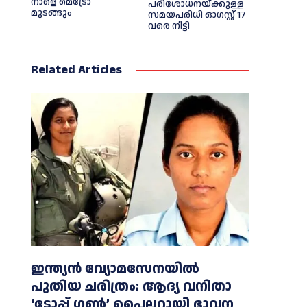
നാളെ മെട്രോ
പരിശോധനയ്ക്കുള്ള
മുടങ്ങും
സമയപരിധി ഓഗസ്റ്റ് 17
വരെ നീട്ടി
Related Articles
ഇന്ത്യൻ വ്യോമസേനയില്‍
പുതിയ ചരിത്രം; ആദ്യ വനിതാ
‘ടോപ്പ് ഗണ്‍’ പൈലറ്റായി ഭാവന