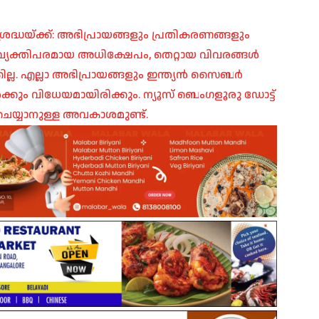
രദ്ധയ്ക്ക്: അഭിപ്രായങ്ങളും പ്രതികരണങ്ങളും
പ്, വ്യക്തിപരമായ അധിക്ഷേപം, തെറ്റായ വിവരങ്ങൾ
ില്ല. എല്ലാ അഭിപ്രായങ്ങളും ഇന്ത്യൻ സൈബർ
ങൾക്കും വിധേയമായിരിക്കും. ന്യൂസ് ബെംഗളൂരു ഡോട്ട്
െയ്യാനുള്ള അവകാശമുണ്ട്.