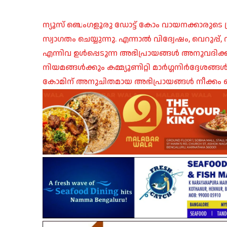
ന്യൂസ് ബെംഗളൂരു ഡോട്ട് കോം വായനക്കാരുടെ ശ്
സ്വാഗതം ചെയ്യുന്നു. എന്നാൽ വിദ്വേഷം, വെറുപ്
എന്നിവ ഉൾപ്പെടുന്ന അഭിപ്രായങ്ങൾ അനുവദിക്ക
നിയമങ്ങൾക്കും കമ്മ്യൂണിറ്റി മാർഗ്ഗനിർദ്ദേശങ്
കോമിന് അനുചിതമായ അഭിപ്രായങ്ങൾ നീക്കം ച