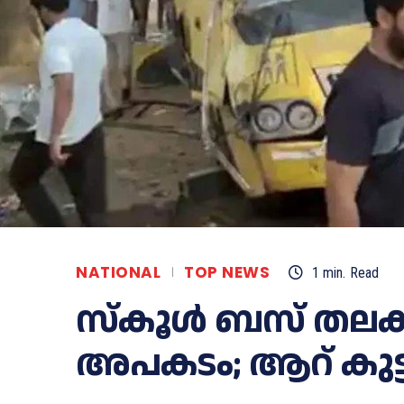
NATIONAL
TOP NEWS
1
min.
Read
സ്‌കൂള്‍ ബസ് തലക
അപകടം; ആറ് കുട്ടി