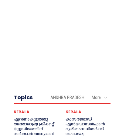
Topics
ANDHRA PRADESH
More
KERALA
KERALA
എറണാകുളത്തു
കാസറഗോഡ്
അന്താരാഷ്ട്ര ക്രിക്കറ്റ്
എന്‍ഡോസള്‍ഫാന്‍
സ്റ്റേഡിയത്തിന്
ദുരിതബാധിതര്‍ക്ക്
സര്‍ക്കാര്‍ അനുമതി
സഹായം;