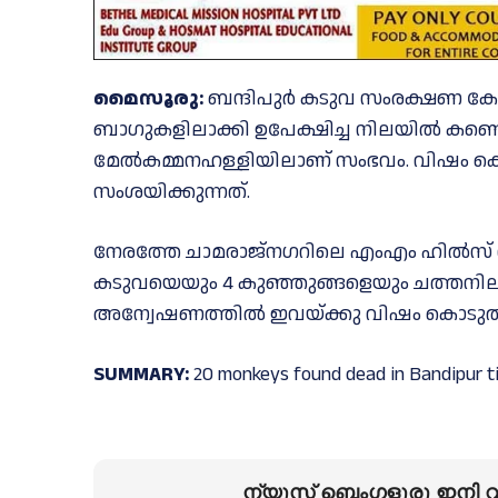
മൈസൂരു:
ബന്ദിപുർ കടുവ സംരക്ഷണ കേന്
ബാഗുകളിലാക്കി ഉപേക്ഷിച്ച നിലയിൽ കണ്ടെ
മേൽകമ്മനഹള്ളിയിലാണ് സംഭവം. വിഷം ക
സംശയിക്കുന്നത്.
നേരത്തേ ചാമരാജ്നഗറിലെ എംഎം ഹിൽസ് വ
കടുവയെയും 4 കുഞ്ഞുങ്ങളെയും ചത്തനിലയി
അന്വേഷണത്തിൽ ഇവയ്ക്കു വിഷം കൊടുത്ത്
SUMMARY:
20 monkeys found dead in Bandipur t
ന്യൂസ് ബെംഗളൂരു ഇനി വാ