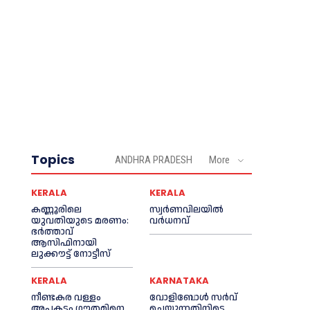
Topics
ANDHRA PRADESH
More
KERALA
KERALA
കണ്ണൂരിലെ
സ്വർണവിലയിൽ
യുവതിയുടെ മരണം:
വർധനവ്
ഭര്‍ത്താവ്
ആസിഫിനായി
ലുക്കൗട്ട് നോട്ടീസ്
KERALA
KARNATAKA
നീണ്ടകര വള്ളം
വോളിബോൾ സർവ്
അപകടം ഗൗതമിനെ
ചെയ്യുന്നതിനിടെ