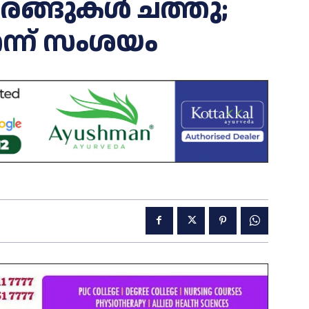
കുരങ്ങുകൾ ചത്തു;
്ന് സംശയം