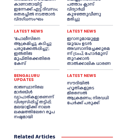
കാണാതായിട്ട്
പത്താം ക്ലാസ്
ഇന്നേക്ക് എട്ട് ദിവസം;
വിദ്യാർഥി
തെരച്ചില്‍ നടത്താൻ
കുഴഞ്ഞുവീണു
വിദഗ്ധസംഘം
മരിച്ചു
LATEST NEWS
LATEST NEWS
‘പോലീസിനെ
ഇറാനുമായുള്ള
ആക്രമിച്ചു, കടിച്ചു
യുദ്ധം ഉടൻ
പരുക്കേല്‍പ്പിച്ചു’;
അവസാനിച്ചേക്കുമെ
ഇല്‍തിജ
ന്ന് ട്രംപ്; ഹോർമുസ്
മുഫ്തിക്കെതിരെ
തുറക്കാൻ
കേസ്
താൽക്കാലിക ധാരണ
BENGALURU
LATEST NEWS
UPDATES
സൗദിയിൽ
രാജസ്ഥാനിലെ
ഹൂതികളുടെ
മാർബിൾ
മിസൈൽ
വ്യാപാരികളാണെന്ന്
ആക്രമണം; നിരവധി
വിശ്വസിപ്പിച്ച് തട്ടിപ്പ്;
പേർക്ക് പരുക്ക്
മലയാളിക്ക് നാലര
ലക്ഷത്തിലേറെ രൂപ
നഷ്ടമായി
Related Articles