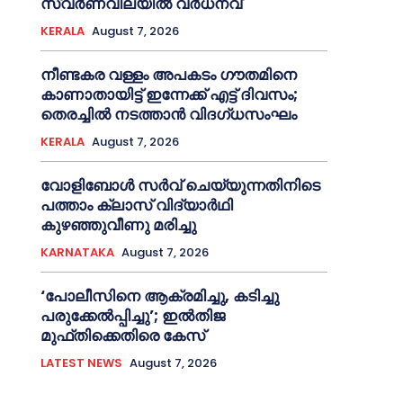
സ്വർണവിലയിൽ വർധനവ്
KERALA
August 7, 2026
നീണ്ടകര വള്ളം അപകടം ഗൗതമിനെ
കാണാതായിട്ട് ഇന്നേക്ക് എട്ട് ദിവസം;
തെരച്ചില്‍ നടത്താൻ വിദഗ്ധസംഘം
KERALA
August 7, 2026
വോളിബോൾ സർവ് ചെയ്യുന്നതിനിടെ
പത്താം ക്ലാസ് വിദ്യാർഥി
കുഴഞ്ഞുവീണു മരിച്ചു
KARNATAKA
August 7, 2026
‘പോലീസിനെ ആക്രമിച്ചു, കടിച്ചു
പരുക്കേല്‍പ്പിച്ചു’; ഇല്‍തിജ
മുഫ്തിക്കെതിരെ കേസ്
LATEST NEWS
August 7, 2026