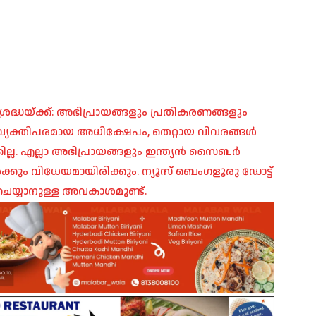
രദ്ധയ്ക്ക്: അഭിപ്രായങ്ങളും പ്രതികരണങ്ങളും
പ്, വ്യക്തിപരമായ അധിക്ഷേപം, തെറ്റായ വിവരങ്ങൾ
ില്ല. എല്ലാ അഭിപ്രായങ്ങളും ഇന്ത്യൻ സൈബർ
ങൾക്കും വിധേയമായിരിക്കും. ന്യൂസ് ബെംഗളൂരു ഡോട്ട്
െയ്യാനുള്ള അവകാശമുണ്ട്.