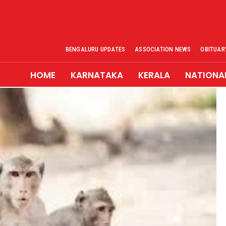
BENGALURU UPDATES
ASSOCIATION NEWS
OBITUAR
HOME
KARNATAKA
KERALA
NATIONA