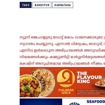
TAGS
BANDIPUR
KARNATAKA
ന്യൂസ് ബെംഗളൂരു ഡോട്ട് കോം വായനക്കാരുടെ ശ്
സ്വാഗതം ചെയ്യുന്നു. എന്നാൽ വിദ്വേഷം, വെറുപ്
എന്നിവ ഉൾപ്പെടുന്ന അഭിപ്രായങ്ങൾ അനുവദിക്ക
നിയമങ്ങൾക്കും കമ്മ്യൂണിറ്റി മാർഗ്ഗനിർദ്ദേശങ്
കോമിന് അനുചിതമായ അഭിപ്രായങ്ങൾ നീക്കം ച