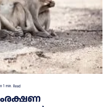
an 1
min.
Read
സംരക്ഷണ