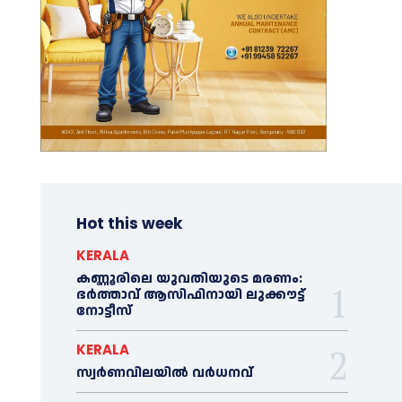
Hot this week
KERALA
കണ്ണൂരിലെ യുവതിയുടെ മരണം:
ഭര്‍ത്താവ് ആസിഫിനായി ലുക്കൗട്ട്
നോട്ടീസ്
KERALA
സ്വർണവിലയിൽ വർധനവ്