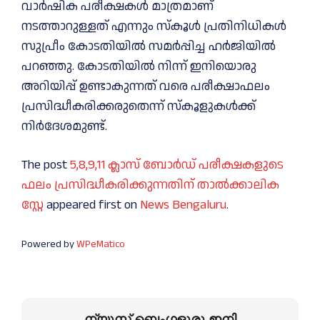
വാർഷിക പരീക്ഷകൾ മാത്രമാണ്
നടത്താറുള്ളത് എന്നും സ്കൂൾ പ്രതിനിധികൾ
സുപ്രീം കോടതിയിൽ സമർപ്പിച്ച ഹർജിയിൽ
പറഞ്ഞു. കോടതിയിൽ നിന്ന് ഇനിയൊരു
അറിയിപ്പ് ഉണ്ടാകുന്നത് വരെ പരീക്ഷാഫലം
പ്രസിദ്ധീകരിക്കരുതെന്ന് സ്‌കൂളുകൾക്ക്
നിർദേശമുണ്ട്.
The post
5,8,9,11 ക്ലാസ് ബോർഡ്‌ പരീക്ഷകളുടെ
ഫലം പ്രസിദ്ധീകരിക്കുന്നതിന് താൽക്കാലിക
സ്റ്റേ
appeared first on
News Bengaluru
.
Powered by
WPeMatico
ന്യൂസ് ബെംഗളൂരു ഇനി