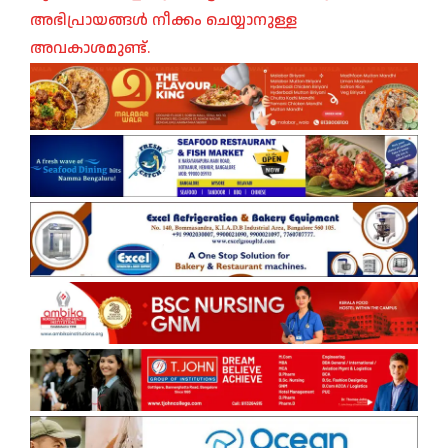
അഭിപ്രായങ്ങൾ നീക്കം ചെയ്യാനുള്ള
അവകാശമുണ്ട്.