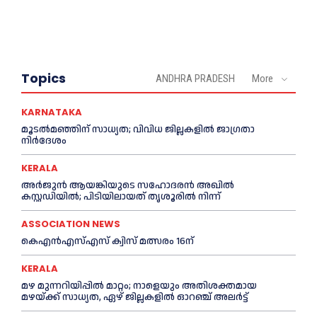
Topics
ANDHRA PRADESH
More
KARNATAKA
മൂടൽമഞ്ഞിന് സാധ്യത; വിവിധ ജില്ലകളിൽ ജാഗ്രതാ
നിർദേശം
KERALA
അര്‍ജുന്‍ ആയങ്കിയുടെ സഹോദരന്‍ അഖില്‍
കസ്റ്റഡിയില്‍; പിടിയിലായത് തൃശൂരില്‍ നിന്ന്
ASSOCIATION NEWS
കെഎൻഎസ്എസ് ക്വിസ് മത്സരം 16ന്
KERALA
മഴ മുന്നറിയിപ്പിൽ മാറ്റം; നാളെയും അതിശക്തമായ
മഴയ്ക്ക് സാധ്യത, ഏഴ് ജില്ലകളിൽ ഓറഞ്ച് അലർട്ട്