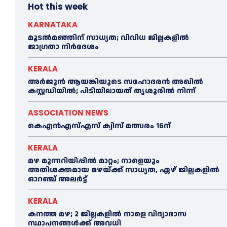
Hot this week
KARNATAKA
മൂടൽമഞ്ഞിന് സാധ്യത; വിവിധ ജില്ലകളിൽ
ജാഗ്രതാ നിർദേശം
KERALA
അര്‍ജുന്‍ ആയങ്കിയുടെ സഹോദരന്‍ അഖില്‍
കസ്റ്റഡിയില്‍; പിടിയിലായത് തൃശൂരില്‍ നിന്ന്
ASSOCIATION NEWS
കെഎൻഎസ്എസ് ക്വിസ് മത്സരം 16ന്
KERALA
മഴ മുന്നറിയിപ്പിൽ മാറ്റം; നാളെയും
അതിശക്തമായ മഴയ്ക്ക് സാധ്യത, ഏഴ് ജില്ലകളിൽ
ഓറഞ്ച് അലർട്ട്
KERALA
കനത്ത മഴ; 2 ജില്ലകളില്‍ നാളെ വിദ്യാഭാസ
സ്ഥാപനങ്ങള്‍ക്ക് അവധി