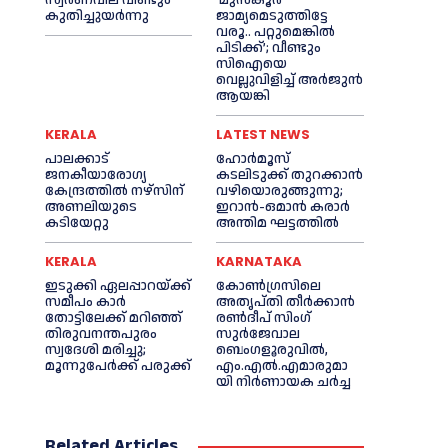
സ്വർണവില വീണ്ടും
‘മുൻ‌കൂര്‍
കുതിച്ചുയർന്നു
ജാമ്യമെടുത്തിട്ടേ
വരൂ.. പറ്റുമെങ്കില്‍
പിടിക്ക്’; വീണ്ടും
സിഐയെ
വെല്ലുവിളിച്ച്‌ അര്‍ജുന്‍
ആയങ്കി
KERALA
LATEST NEWS
പാലക്കാട്
ഹോർമൂസ്
ജനകീയാരോഗ്യ
കടലിടുക്ക് തുറക്കാൻ
കേന്ദ്രത്തില്‍ നഴ്‌സിന്
വഴിയൊരുങ്ങുന്നു;
അണലിയുടെ
ഇറാൻ-ഒമാൻ കരാർ
കടിയേറ്റു
അന്തിമ ഘട്ടത്തിൽ
KERALA
KARNATAKA
ഇടുക്കി ഏലപ്പാറയ്ക്ക്
കോൺഗ്രസിലെ
സമീപം കാര്‍
അതൃപ്തി തീർക്കാൻ
തോട്ടിലേക്ക് മറിഞ്ഞ്
രൺദീപ് സിംഗ്
തിരുവനന്തപുരം
സുര്‍ജേവാല
സ്വദേശി മരിച്ചു;
ബെംഗളൂരുവിൽ,
മൂന്നുപേര്‍ക്ക് പരുക്ക്
എം.എൽ.എമാരുമാ
യി നിർണായക ചർച്ച
Related Articles