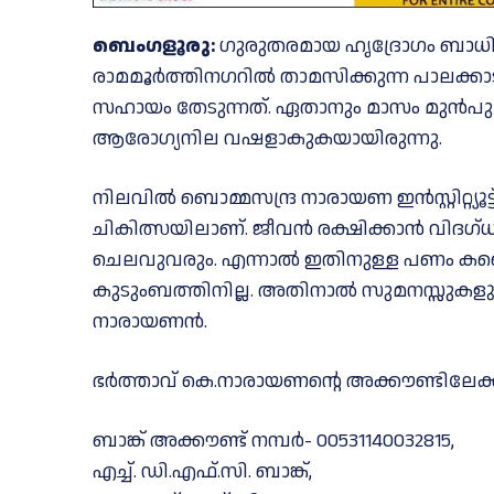
ബെംഗളൂരു:
ഗുരുതരമായ ഹൃദ്രോഗം ബാധിച്ച
രാമമൂർത്തിനഗറിൽ താമസിക്കുന്ന പാലക്കാ
സഹായം തേടുന്നത്. ഏതാനും മാസം മുൻപു
ആരോഗ്യനില വഷളാകുകയായിരുന്നു.
നിലവിൽ ബൊമ്മസന്ദ്ര നാരായണ ഇൻസ്റ്റിറ്റ
ചികിത്സയിലാണ്. ജീവൻ രക്ഷിക്കാൻ വിദഗ്ധച
ചെലവുവരും. എന്നാൽ ഇതിനുള്ള പണം കണ്
കുടുംബത്തിനില്ല. അതിനാൽ സുമനസ്സുകള
നാരായണൻ.
ഭർത്താവ് കെ.നാരായണന്റെ അക്കൗണ്ടിലേ
ബാങ്ക് അക്കൗണ്ട് നമ്പർ- 00531140032815,
എച്ച്. ഡി.എഫ്.സി. ബാങ്ക്,