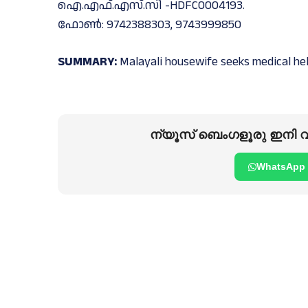
ഐ.എഫ്.എസ്.സി -HDFC0004193.
ഫോൺ: 9742388303, 9743999850
SUMMARY:
Malayali housewife seeks medical he
ന്യൂസ് ബെംഗളൂരു ഇനി വാ
WhatsApp