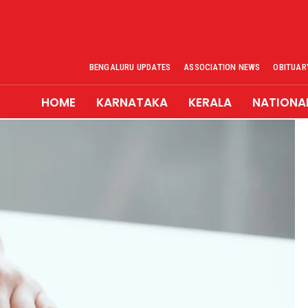
BENGALURU UPDATES
ASSOCIATION NEWS
OBITUAR
HOME
KARNATAKA
KERALA
NATIONA