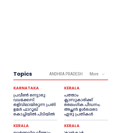
Topics
ANDHRA PRADESH
More
KARNATAKA
KERALA
പ്രവീണ്‍ നെട്ടാരു
പത്താം
വധക്കേസ്:
ക്ലാസുകാരിക്ക്
ഒളിവിലായിരുന്ന പ്രതി
ലൈംഗിക പീഡനം;
ഉമര്‍ ഫാറൂഖ്
അച്ഛന്‍ ഉള്‍പ്പെടെ
കൊച്ചിയില്‍ പിടിയില്‍
ഏഴു പ്രതികള്‍
KERALA
KERALA