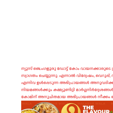
ന്യൂസ് ബെംഗളൂരു ഡോട്ട് കോം വായനക്കാരുടെ ശ്
സ്വാഗതം ചെയ്യുന്നു. എന്നാൽ വിദ്വേഷം, വെറുപ്
എന്നിവ ഉൾപ്പെടുന്ന അഭിപ്രായങ്ങൾ അനുവദിക്ക
നിയമങ്ങൾക്കും കമ്മ്യൂണിറ്റി മാർഗ്ഗനിർദ്ദേശങ്
കോമിന് അനുചിതമായ അഭിപ്രായങ്ങൾ നീക്കം ച