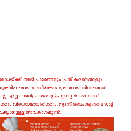
രദ്ധയ്ക്ക്: അഭിപ്രായങ്ങളും പ്രതികരണങ്ങളും
പ്, വ്യക്തിപരമായ അധിക്ഷേപം, തെറ്റായ വിവരങ്ങൾ
ില്ല. എല്ലാ അഭിപ്രായങ്ങളും ഇന്ത്യൻ സൈബർ
ങൾക്കും വിധേയമായിരിക്കും. ന്യൂസ് ബെംഗളൂരു ഡോട്ട്
െയ്യാനുള്ള അവകാശമുണ്ട്.