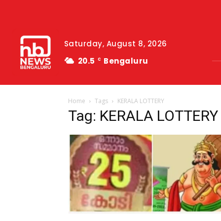
Saturday, August 8, 2026
20.5
Bengaluru
C
Home
Tags
KERALA LOTTERY
Tag: KERALA LOTTERY