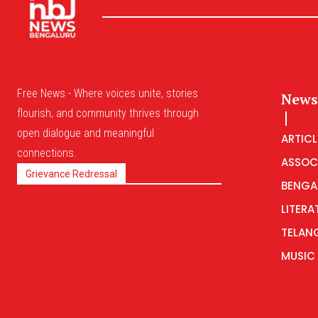
Free News - Where voices unite, stories
News
flourish, and community thrives through
open dialogue and meaningful
ARTICL
connections.
ASSOC
Grievance Redressal
BENGA
LITERA
TELAN
MUSIC