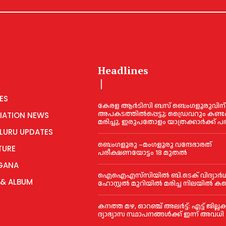
Headlines
ES
കേരള ആർടിസി ബസ് ബെംഗളൂരുവിന്
അപകടത്തിൽപ്പെട്ടു; ഡ്രൈവറും കണ്ടക
IATION NEWS
മരിച്ചു, ഇരുപതോളം യാത്രക്കാർക്ക് പര
LURU UPDATES
ബെംഗളൂരു –മംഗളൂരു വന്ദേഭാരത്
TURE
പരീക്ഷണയോട്ടം 18 മുതൽ
GANA
ഐഐഎസ്‌സിയിൽ ബി.ടെക് വിദ്യാർ
 & ALBUM
ഹോസ്റ്റൽ മുറിയിൽ മരിച്ച നിലയിൽ കണ
ക​ന​ത്ത മ​ഴ, ഓറഞ്ച് അലർട്ട്: എ​ട്ട് ജി​ല്ല​ക
ദ്യാ​ഭ്യാ​സ സ്ഥാ​പ​ന​ങ്ങ​ൾ​ക്ക് ഇ​ന്ന് അ​വ​ധി