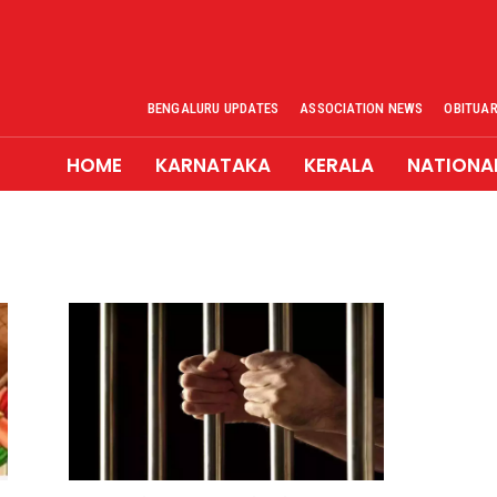
BENGALURU UPDATES
ASSOCIATION NEWS
OBITUA
HOME
KARNATAKA
KERALA
NATIONA