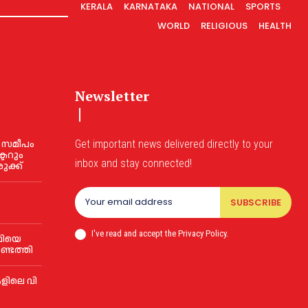
KERALA
KARNATAKA
NATIONAL
SPORTS
WORLD
RELIGIOUS
HEALTH
Newsletter
 സമീപം
Get important news delivered directly to your
്ടറും
inbox and stay connected!
ുക്ക്
SUBSCRIBE
I've read and accept the Privacy Policy.
ഥിയെ
്ടെത്തി
​ളി​ലെ വി​