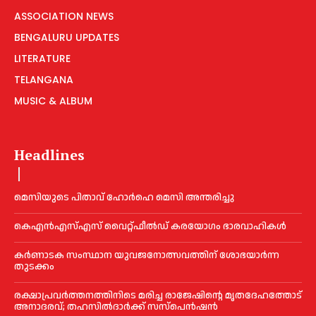
ASSOCIATION NEWS
BENGALURU UPDATES
LITERATURE
TELANGANA
MUSIC & ALBUM
Headlines
മെ​സിയുടെ പിതാവ് ഹോർഹെ മെ​സി അന്തരിച്ചു
കെഎൻഎസ്എസ് വൈറ്റ്ഫീൽഡ് കരയോഗം ഭാരവാഹികള്‍
കര്‍ണാടക സംസ്ഥാന യുവജനോത്സവത്തിന് ശോഭയാർന്ന
തുടക്കം
രക്ഷാപ്രവർത്തനത്തിനിടെ മരിച്ച രാജേഷിന്റെ മൃതദേഹത്തോട്
അനാദരവ്; തഹസിൽദാർക്ക് സസ്പെൻഷൻ