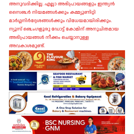
അനുവദിക്കില്ല. എല്ലാ അഭിപ്രായങ്ങളും ഇന്ത്യൻ
സൈബർ നിയമങ്ങൾക്കും കമ്മ്യൂണിറ്റി
മാർഗ്ഗനിർദ്ദേശങ്ങൾക്കും വിധേയമായിരിക്കും.
ന്യൂസ് ബെംഗളൂരു ഡോട്ട് കോമിന് അനുചിതമായ
അഭിപ്രായങ്ങൾ നീക്കം ചെയ്യാനുള്ള
അവകാശമുണ്ട്.