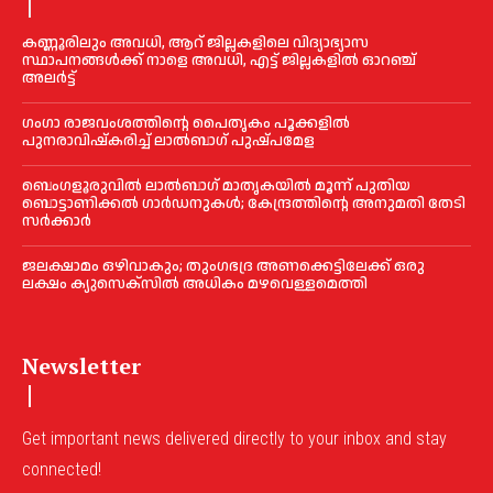
കണ്ണൂരിലും അവധി, ആറ് ജില്ലകളിലെ വിദ്യാഭ്യാസ
സ്ഥാപനങ്ങൾക്ക് നാളെ അവധി, എട്ട് ജില്ലകളിൽ ഓറഞ്ച്
അലർട്ട്
ഗംഗാ രാജവംശത്തിന്റെ പൈതൃകം പൂക്കളിൽ
പുനരാവിഷ്‌കരിച്ച് ലാൽബാഗ് പുഷ്പമേള
ബെംഗളൂരുവിൽ ലാൽബാഗ് മാതൃകയിൽ മൂന്ന് പുതിയ
ബൊട്ടാണിക്കൽ ഗാർഡനുകൾ; കേന്ദ്രത്തിന്റെ അനുമതി തേടി
സർക്കാർ
ജലക്ഷാമം ഒഴിവാകും; തുംഗഭദ്ര അണക്കെട്ടിലേക്ക് ഒരു
ലക്ഷം ക്യുസെക്സില്‍ അധികം മഴവെള്ളമെത്തി
Newsletter
Get important news delivered directly to your inbox and stay
connected!