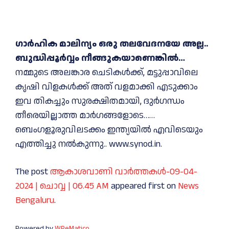
ഗാർഹിക മാലിന്യം ഒരു തലവേദനയേ അല്ല..
ബുദ്ധിപ്പൂർവ്വം നീങ്ങുകയാണെങ്കിൽ…
നമ്മുടെ അലങ്കാര ചെടികൾക്ക്, മട്ടുപ്പാവിലെ
കൃഷി വിളകൾക്ക് അത് വളമാക്കി എടുക്കാം
ഇവ തികച്ചും സുരക്ഷിതമായി, ദുർഗന്ധം
തീരെയില്ലാത്ത മാർഗങ്ങളോടെ……
ബെംഗളൂരുവിലടക്കം ഇന്ത്യയിൽ എവിടെയും
എത്തിച്ചു നൽകുന്നു.. www.synod.in.
The post
ആകാശവാണി വാര്‍ത്തകള്‍-09-04-
2024 | ചൊവ്വ | 06.45 AM
appeared first on
News
Bengaluru
.
Powered by
WPeMatico