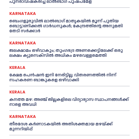
പുനരാവിഷ്‌കരിച്ച് ലാൽബാഗ് പുഷ്പമേള
KARNATAKA
ബെംഗളൂരുവിൽ ലാൽബാഗ് മാതൃകയിൽ മൂന്ന് പുതിയ
ബൊട്ടാണിക്കൽ ഗാർഡനുകൾ; കേന്ദ്രത്തിന്റെ അനുമതി
തേടി സർക്കാർ
KARNATAKA
ജലക്ഷാമം ഒഴിവാകും; തുംഗഭദ്ര അണക്കെട്ടിലേക്ക് ഒരു
ലക്ഷം ക്യുസെക്സില്‍ അധികം മഴവെള്ളമെത്തി
KERALA
ക്ഷേമ പെൻഷൻ ഇനി നേരിട്ടില്ല; വിതരണത്തിൽ നിന്ന്
സഹകരണ ബാങ്കുകളെ ഒഴിവാക്കി
KERALA
കനത്ത മഴ: അഞ്ച് ജില്ലകളിലെ വിദ്യാഭ്യാസ സ്ഥാപനങ്ങൾക്ക്
നാളെ അവധി
KARNATAKA
തീരദേശ കർണാടകയിൽ അതിശക്തമായ മഴയ്ക്ക്
മുന്നറിയിപ്പ്