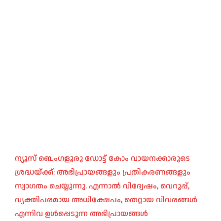
ന്യൂസ് ബെംഗളൂരു ഡോട്ട് കോം വായനക്കാരുടെ
ശ്രദ്ധയ്ക്ക്: അഭിപ്രായങ്ങളും പ്രതികരണങ്ങളും
സ്വാഗതം ചെയ്യുന്നു. എന്നാൽ വിദ്വേഷം, വെറുപ്പ്,
വ്യക്തിപരമായ അധിക്ഷേപം, തെറ്റായ വിവരങ്ങൾ
എന്നിവ ഉൾപ്പെടുന്ന അഭിപ്രായങ്ങൾ