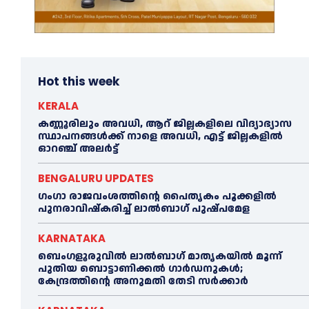
Hot this week
KERALA
കണ്ണൂരിലും അവധി, ആറ് ജില്ലകളിലെ വിദ്യാഭ്യാസ
സ്ഥാപനങ്ങൾക്ക് നാളെ അവധി, എട്ട് ജില്ലകളിൽ
ഓറഞ്ച് അലർട്ട്
BENGALURU UPDATES
ഗംഗാ രാജവംശത്തിന്റെ പൈതൃകം പൂക്കളിൽ
പുനരാവിഷ്‌കരിച്ച് ലാൽബാഗ് പുഷ്പമേള
KARNATAKA
ബെംഗളൂരുവിൽ ലാൽബാഗ് മാതൃകയിൽ മൂന്ന്
പുതിയ ബൊട്ടാണിക്കൽ ഗാർഡനുകൾ;
കേന്ദ്രത്തിന്റെ അനുമതി തേടി സർക്കാർ