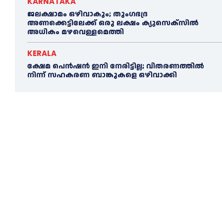
KARNATAKA
ജലക്ഷാമം ഒഴിവാകും; തുംഗഭദ്ര
അണക്കെട്ടിലേക്ക് ഒരു ലക്ഷം ക്യുസെക്സില്‍
അധികം മഴവെള്ളമെത്തി
KERALA
ക്ഷേമ പെൻഷൻ ഇനി നേരിട്ടില്ല; വിതരണത്തിൽ
നിന്ന് സഹകരണ ബാങ്കുകളെ ഒഴിവാക്കി