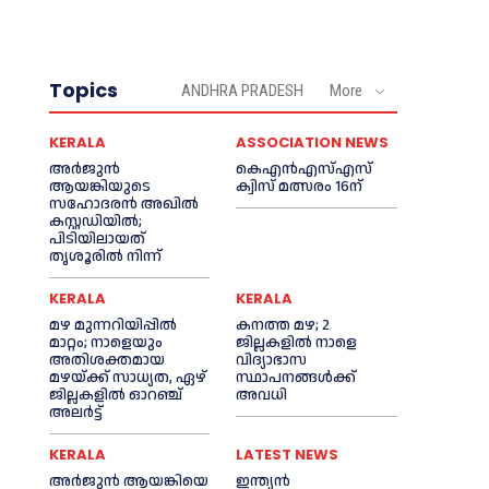
Topics
ANDHRA PRADESH
More
KERALA
ASSOCIATION NEWS
അര്‍ജുന്‍
കെഎൻഎസ്എസ്
ആയങ്കിയുടെ
ക്വിസ് മത്സരം 16ന്
സഹോദരന്‍ അഖില്‍
കസ്റ്റഡിയില്‍;
പിടിയിലായത്
തൃശൂരില്‍ നിന്ന്
KERALA
KERALA
മഴ മുന്നറിയിപ്പിൽ
കനത്ത മഴ; 2
മാറ്റം; നാളെയും
ജില്ലകളില്‍ നാളെ
അതിശക്തമായ
വിദ്യാഭാസ
മഴയ്ക്ക് സാധ്യത, ഏഴ്
സ്ഥാപനങ്ങള്‍ക്ക്
ജില്ലകളിൽ ഓറഞ്ച്
അവധി
അലർട്ട്
KERALA
LATEST NEWS
അര്‍ജുന്‍ ആയങ്കിയെ
ഇന്ത്യൻ