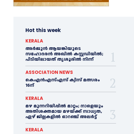
Hot this week
KERALA
അര്‍ജുന്‍ ആയങ്കിയുടെ
സഹോദരന്‍ അഖില്‍ കസ്റ്റഡിയില്‍;
പിടിയിലായത് തൃശൂരില്‍ നിന്ന്
ASSOCIATION NEWS
കെഎൻഎസ്എസ് ക്വിസ് മത്സരം
16ന്
KERALA
മഴ മുന്നറിയിപ്പിൽ മാറ്റം; നാളെയും
അതിശക്തമായ മഴയ്ക്ക് സാധ്യത,
ഏഴ് ജില്ലകളിൽ ഓറഞ്ച് അലർട്ട്
KERALA