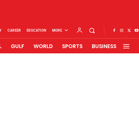
Y
CAREER
EDUCATION
MORE
L
GULF
WORLD
SPORTS
BUSINESS