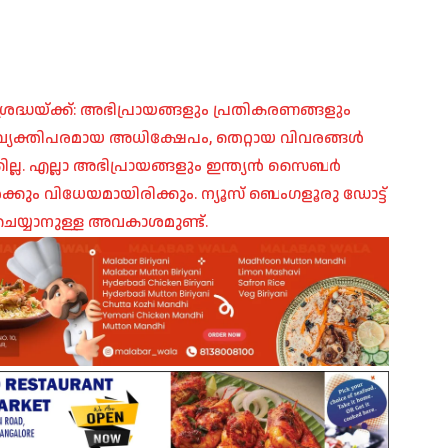
രദ്ധയ്ക്ക്: അഭിപ്രായങ്ങളും പ്രതികരണങ്ങളും
പ്, വ്യക്തിപരമായ അധിക്ഷേപം, തെറ്റായ വിവരങ്ങൾ
ില്ല. എല്ലാ അഭിപ്രായങ്ങളും ഇന്ത്യൻ സൈബർ
ങൾക്കും വിധേയമായിരിക്കും. ന്യൂസ് ബെംഗളൂരു ഡോട്ട്
െയ്യാനുള്ള അവകാശമുണ്ട്.