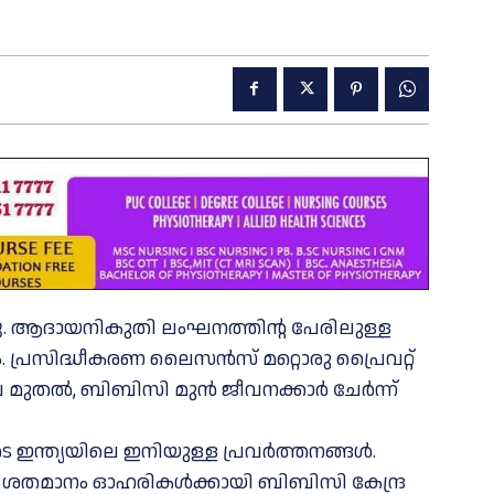
്ചു. ആദായനികുതി ലംഘനത്തിന്റ പേരിലുള്ള
 പ്രസിദ്ധീകരണ ലൈസൻസ് മറ്റൊരു പ്രൈവറ്റ്
ഴ്ച മുതൽ, ബിബിസി മുൻ ജീവനക്കാർ ചേർന്ന്
െ ഇന്ത്യയിലെ ഇനിയുള്ള പ്രവർത്തനങ്ങൾ.
െ 26 ശതമാനം ഓഹരികൾക്കായി ബിബിസി കേന്ദ്ര