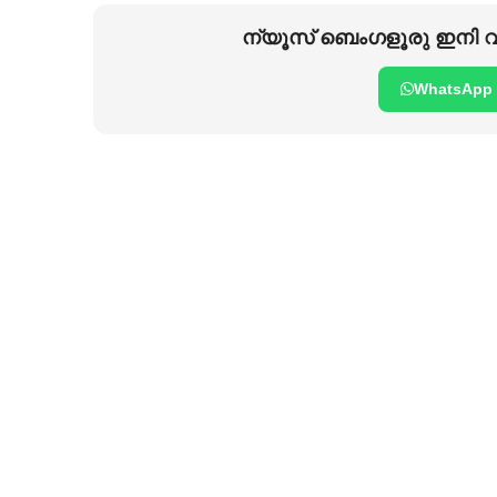
ന്യൂസ് ബെംഗളൂരു ഇനി വാ
WhatsApp