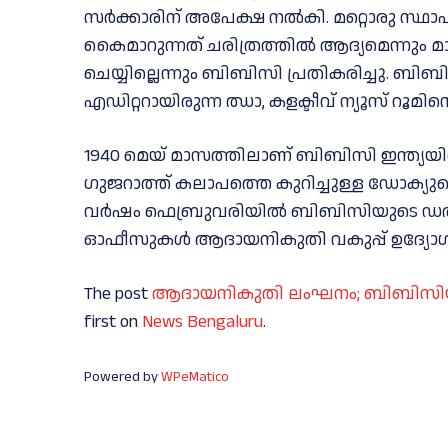
സർക്കാരിന് അപേക്ഷ നൽകി. മറ്റൊരു സ്ഥ
കൈമാറുന്നത് ചരിത്രത്തിൽ ആദ്യമെന്നും മാ
ചെയ്യില്ലെന്നും ബിബിസി പ്രതികരിച്ചു. ബിബി
എഡിറ്ററായിരുന്ന ഝാ, കളക്ടീവ് ന്യൂസ് റൂമി
1940 മെയ് മാസത്തിലാണ് ബിബിസി ഇന്ത്യയില
ഗുജറാത്ത് കലാപത്തെ കുറിച്ചുള്ള ഡോക്യ
വര്‍ഷം ഫെബ്രുവരിയില്‍ ബിബിസിയുടെ 
ഓഫീസുകള്‍ ആദായനികുതി വകുപ്പ് ഉദ്യോഗസ്
The post
ആദായനികുതി ലംഘനം; ബിബിസിയുടെ 
first on
News Bengaluru
.
Powered by
WPeMatico