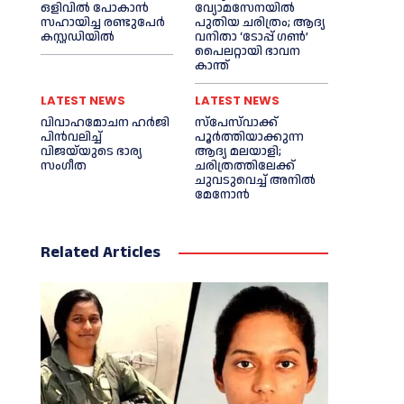
ഒളിവില്‍ പോകാന്‍
വ്യോമസേനയില്‍
സഹായിച്ച രണ്ടുപേര്‍
പുതിയ ചരിത്രം; ആദ്യ
കസ്റ്റഡിയില്‍
വനിതാ ‘ടോപ്പ് ഗണ്‍’
പൈലറ്റായി ഭാവന
കാന്ത്
LATEST NEWS
LATEST NEWS
വിവാഹമോചന ഹര്‍ജി
സ്‌പേസ്‌വാക്ക്
പിൻവലിച്ച്‌
പൂര്‍ത്തിയാക്കുന്ന
വിജയ്‌യുടെ ഭാര്യ
ആദ്യ മലയാളി;
സംഗീത
ചരിത്രത്തിലേക്ക്
ചുവടുവെച്ച്‌ അനില്‍
മേനോൻ
Related Articles