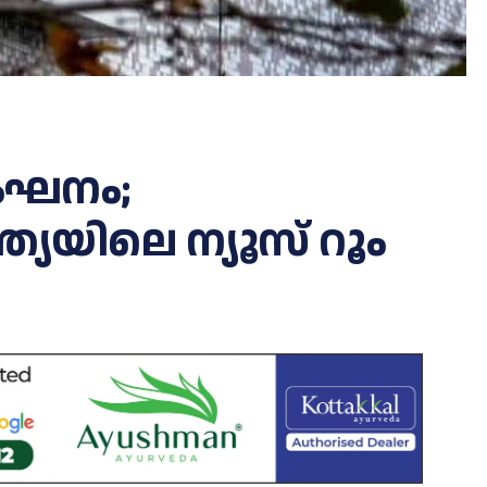
ംഘനം;
യയിലെ ന്യൂസ് റൂം