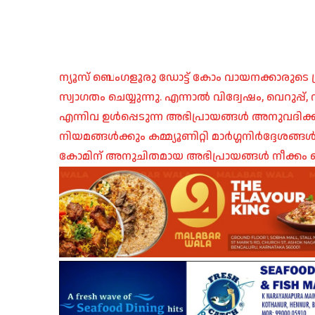
ന്യൂസ് ബെംഗളൂരു ഡോട്ട് കോം വായനക്കാരുടെ ശ്
സ്വാഗതം ചെയ്യുന്നു. എന്നാൽ വിദ്വേഷം, വെറുപ്
എന്നിവ ഉൾപ്പെടുന്ന അഭിപ്രായങ്ങൾ അനുവദിക്ക
നിയമങ്ങൾക്കും കമ്മ്യൂണിറ്റി മാർഗ്ഗനിർദ്ദേശങ്
കോമിന് അനുചിതമായ അഭിപ്രായങ്ങൾ നീക്കം ച