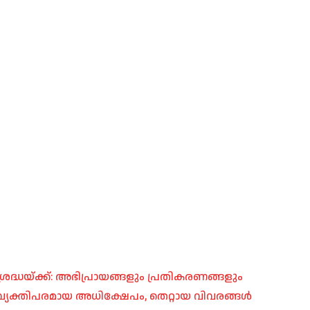
രദ്ധയ്ക്ക്: അഭിപ്രായങ്ങളും പ്രതികരണങ്ങളും
പ്, വ്യക്തിപരമായ അധിക്ഷേപം, തെറ്റായ വിവരങ്ങൾ