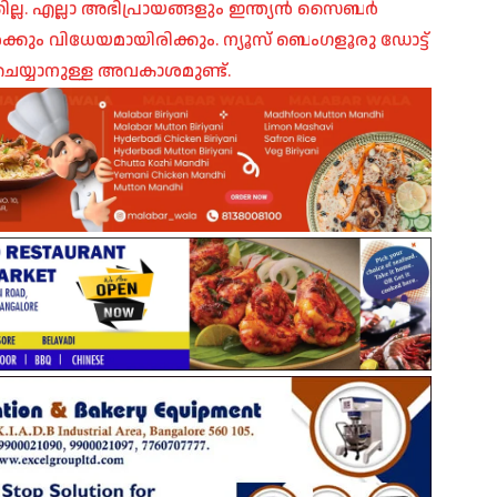
ില്ല. എല്ലാ അഭിപ്രായങ്ങളും ഇന്ത്യൻ സൈബർ
ങൾക്കും വിധേയമായിരിക്കും. ന്യൂസ് ബെംഗളൂരു ഡോട്ട്
െയ്യാനുള്ള അവകാശമുണ്ട്.