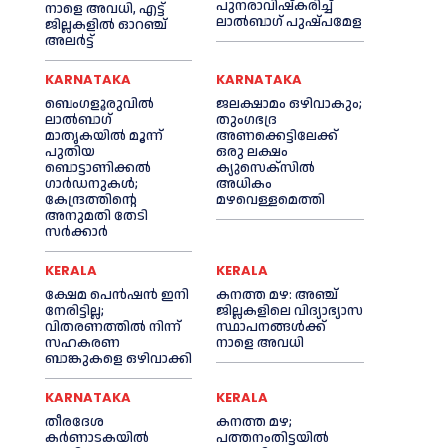
പുനരാവിഷ്‌കരിച്ച്
നാളെ അവധി, എട്ട്
ലാൽബാഗ് പുഷ്പമേള
ജില്ലകളിൽ ഓറഞ്ച്
അലർട്ട്
KARNATAKA
KARNATAKA
ബെംഗളൂരുവിൽ
ജലക്ഷാമം ഒഴിവാകും;
ലാൽബാഗ്
തുംഗഭദ്ര
മാതൃകയിൽ മൂന്ന്
അണക്കെട്ടിലേക്ക്
പുതിയ
ഒരു ലക്ഷം
ബൊട്ടാണിക്കൽ
ക്യുസെക്സില്‍
ഗാർഡനുകൾ;
അധികം
കേന്ദ്രത്തിന്റെ
മഴവെള്ളമെത്തി
അനുമതി തേടി
സർക്കാർ
KERALA
KERALA
ക്ഷേമ പെൻഷൻ ഇനി
കനത്ത മഴ: അഞ്ച്
നേരിട്ടില്ല;
ജില്ലകളിലെ വിദ്യാഭ്യാസ
വിതരണത്തിൽ നിന്ന്
സ്ഥാപനങ്ങൾക്ക്
സഹകരണ
നാളെ അവധി
ബാങ്കുകളെ ഒഴിവാക്കി
KARNATAKA
KERALA
തീരദേശ
കനത്ത മഴ;
കർണാടകയിൽ
പത്തനംതിട്ടയില്‍