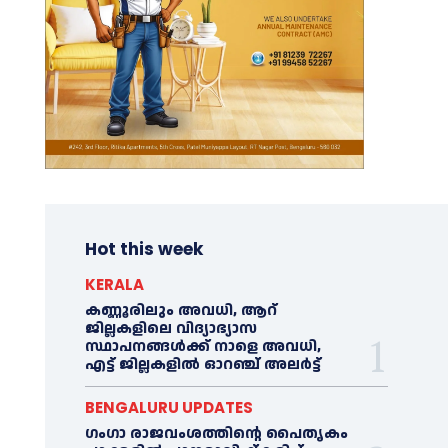
Hot this week
KERALA
കണ്ണൂരിലും അവധി, ആറ്
ജില്ലകളിലെ വിദ്യാഭ്യാസ
സ്ഥാപനങ്ങൾക്ക് നാളെ അവധി,
എട്ട് ജില്ലകളിൽ ഓറഞ്ച് അലർട്ട്
BENGALURU UPDATES
ഗംഗാ രാജവംശത്തിന്റെ പൈതൃകം