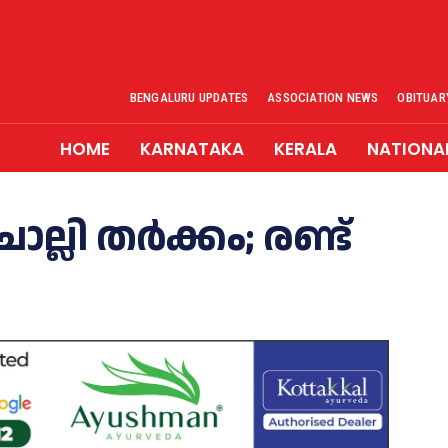
BENGALURU UPDATES
ASSOCIATION NEWS
OBITUAR
HOME
KARNATAKA
KERALA
NATIONA
ലി തര്‍ക്കം; രണ്ട്