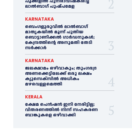
പൂക്കളിൽ പുനരാവിഷ്‌കരിച്ച്
ലാൽബാഗ് പുഷ്പമേള
KARNATAKA
ബെംഗളൂരുവിൽ ലാൽബാഗ്
മാതൃകയിൽ മൂന്ന് പുതിയ
ബൊട്ടാണിക്കൽ ഗാർഡനുകൾ;
കേന്ദ്രത്തിന്റെ അനുമതി തേടി
സർക്കാർ
KARNATAKA
ജലക്ഷാമം ഒഴിവാകും; തുംഗഭദ്ര
അണക്കെട്ടിലേക്ക് ഒരു ലക്ഷം
ക്യുസെക്സില്‍ അധികം
മഴവെള്ളമെത്തി
KERALA
ക്ഷേമ പെൻഷൻ ഇനി നേരിട്ടില്ല;
വിതരണത്തിൽ നിന്ന് സഹകരണ
ബാങ്കുകളെ ഒഴിവാക്കി