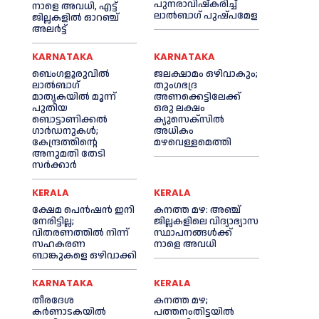
പുനരാവിഷ്‌കരിച്ച്
നാളെ അവധി, എട്ട്
ലാൽബാഗ് പുഷ്പമേള
ജില്ലകളിൽ ഓറഞ്ച്
അലർട്ട്
KARNATAKA
KARNATAKA
ബെംഗളൂരുവിൽ
ജലക്ഷാമം ഒഴിവാകും;
ലാൽബാഗ്
തുംഗഭദ്ര
മാതൃകയിൽ മൂന്ന്
അണക്കെട്ടിലേക്ക്
പുതിയ
ഒരു ലക്ഷം
ബൊട്ടാണിക്കൽ
ക്യുസെക്സില്‍
ഗാർഡനുകൾ;
അധികം
കേന്ദ്രത്തിന്റെ
മഴവെള്ളമെത്തി
അനുമതി തേടി
സർക്കാർ
KERALA
KERALA
ക്ഷേമ പെൻഷൻ ഇനി
കനത്ത മഴ: അഞ്ച്
നേരിട്ടില്ല;
ജില്ലകളിലെ വിദ്യാഭ്യാസ
വിതരണത്തിൽ നിന്ന്
സ്ഥാപനങ്ങൾക്ക്
സഹകരണ
നാളെ അവധി
ബാങ്കുകളെ ഒഴിവാക്കി
KARNATAKA
KERALA
തീരദേശ
കനത്ത മഴ;
കർണാടകയിൽ
പത്തനംതിട്ടയില്‍