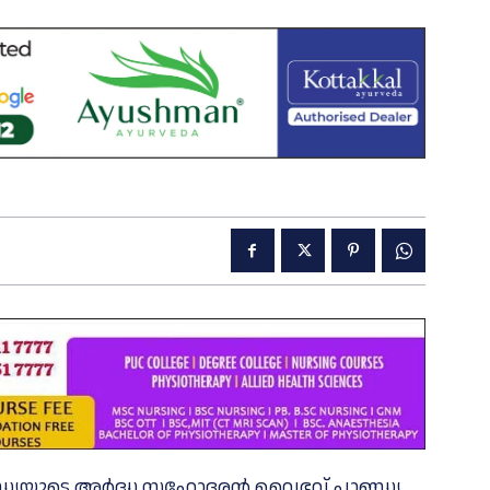
ാണ്ഡ്യയുടെ അർദ്ധ സഹോദരൻ വൈഭവ് പാണ്ഡ്യ