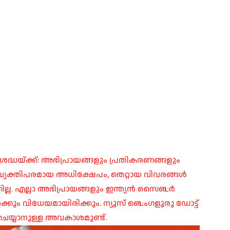
രദ്ധയ്ക്ക്: അഭിപ്രായങ്ങളും പ്രതികരണങ്ങളും
പ്, വ്യക്തിപരമായ അധിക്ഷേപം, തെറ്റായ വിവരങ്ങൾ
ില്ല. എല്ലാ അഭിപ്രായങ്ങളും ഇന്ത്യൻ സൈബർ
ങൾക്കും വിധേയമായിരിക്കും. ന്യൂസ് ബെംഗളൂരു ഡോട്ട്
െയ്യാനുള്ള അവകാശമുണ്ട്.