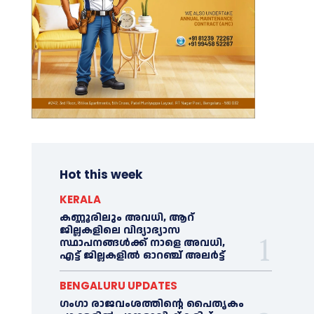
Hot this week
KERALA
കണ്ണൂരിലും അവധി, ആറ്
ജില്ലകളിലെ വിദ്യാഭ്യാസ
സ്ഥാപനങ്ങൾക്ക് നാളെ അവധി,
എട്ട് ജില്ലകളിൽ ഓറഞ്ച് അലർട്ട്
BENGALURU UPDATES
ഗംഗാ രാജവംശത്തിന്റെ പൈതൃകം