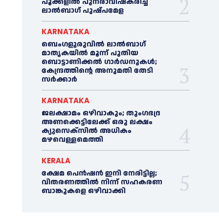
പൂക്കളിൽ പുനരാവിഷ്‌കരിച്ച്
ലാൽബാഗ് പുഷ്പമേള
KARNATAKA
ബെംഗളൂരുവിൽ ലാൽബാഗ്
മാതൃകയിൽ മൂന്ന് പുതിയ
ബൊട്ടാണിക്കൽ ഗാർഡനുകൾ;
കേന്ദ്രത്തിന്റെ അനുമതി തേടി
സർക്കാർ
KARNATAKA
ജലക്ഷാമം ഒഴിവാകും; തുംഗഭദ്ര
അണക്കെട്ടിലേക്ക് ഒരു ലക്ഷം
ക്യുസെക്സില്‍ അധികം
മഴവെള്ളമെത്തി
KERALA
ക്ഷേമ പെൻഷൻ ഇനി നേരിട്ടില്ല;
വിതരണത്തിൽ നിന്ന് സഹകരണ
ബാങ്കുകളെ ഒഴിവാക്കി