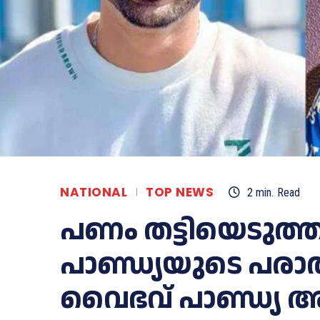
NATIONAL
TOP NEWS
2
min.
Read
പണം തട്ടിയെടുത്ത
പാണ്ഡ്യയുടെ പ
വൈഭവ് പാണ്ഡ്യ അറ