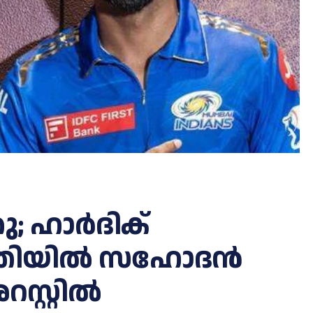
ു; ഹാർദിക്
രാതിയിൽ സഹോദൻ
സ്റ്റിൽ