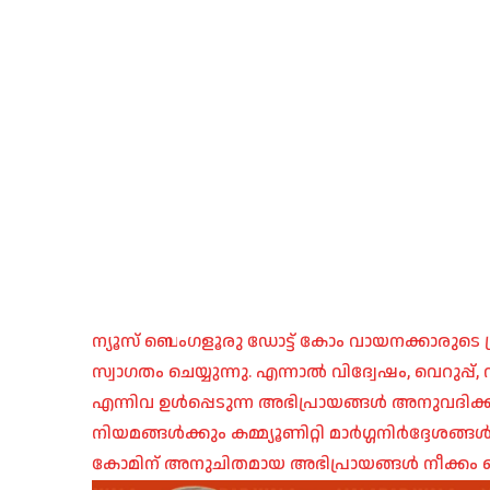
ന്യൂസ് ബെംഗളൂരു ഡോട്ട് കോം വായനക്കാരുടെ ശ്
സ്വാഗതം ചെയ്യുന്നു. എന്നാൽ വിദ്വേഷം, വെറുപ്
എന്നിവ ഉൾപ്പെടുന്ന അഭിപ്രായങ്ങൾ അനുവദിക്ക
നിയമങ്ങൾക്കും കമ്മ്യൂണിറ്റി മാർഗ്ഗനിർദ്ദേശങ്
കോമിന് അനുചിതമായ അഭിപ്രായങ്ങൾ നീക്കം ച