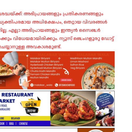
രദ്ധയ്ക്ക്: അഭിപ്രായങ്ങളും പ്രതികരണങ്ങളും
പ്, വ്യക്തിപരമായ അധിക്ഷേപം, തെറ്റായ വിവരങ്ങൾ
ില്ല. എല്ലാ അഭിപ്രായങ്ങളും ഇന്ത്യൻ സൈബർ
ങൾക്കും വിധേയമായിരിക്കും. ന്യൂസ് ബെംഗളൂരു ഡോട്ട്
െയ്യാനുള്ള അവകാശമുണ്ട്.