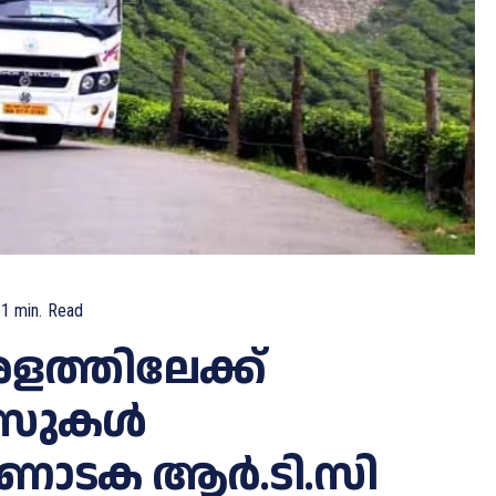
1
min.
Read
ത്തിലേക്ക്
ീസുകള്‍
കർണാടക ആർ.ടി.സി