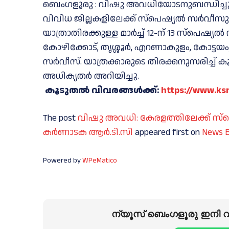
ബെംഗളൂരു : വിഷു അവധിയോടനുബന്ധിച്ചുള്
വിവിധ ജില്ലകളിലേക്ക് സ്പെഷ്യല്‍ സര്‍വീസ
യാത്രാതിരക്കുള്ള മാര്‍ച്ച് 12-ന് 13 സ്പെഷ്യ
കോഴിക്കോട്, തൃശ്ശൂർ, എറണാകുളം, കോട്ടയം, 
സർവീസ്. യാത്രക്കാരുടെ തിരക്കനുസരിച്ച് 
അധികൃതര്‍ അറിയിച്ചു.
കൂടുതല്‍ വിവരങ്ങള്‍ക്ക്:
https://www.ksr
The post
വിഷു അവധി: കേരളത്തിലേക്ക് സ്പെഷ
കർണാടക ആർ.ടി.സി
appeared first on
News B
Powered by
WPeMatico
ന്യൂസ് ബെംഗളൂരു ഇനി വാ