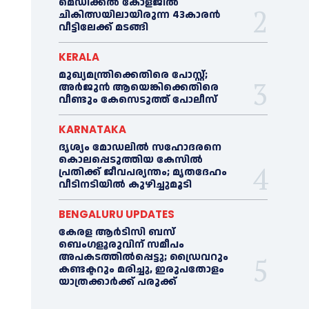
മെഡിക്കല്‍ കോളജില്‍
ചികിത്സയിലായിരുന്ന 43കാരന്‍
വീട്ടിലേക്ക് മടങ്ങി
KERALA
മുഖ്യമന്ത്രിക്കെതിരെ പോസ്റ്റ്;
അര്‍ജുൻ ആയെങ്കിക്കെതിരെ
വീണ്ടും കേസെടുത്ത് പോലീസ്
KARNATAKA
ദൃശ്യം മോഡലിൽ സഹോദരനെ
കൊലപ്പെടുത്തിയ കേസിൽ
പ്രതിക്ക് ജീവപര്യന്തം; മൃതദേഹം
വീടിനടിയിൽ കുഴിച്ചുമൂടി
BENGALURU UPDATES
കേരള ആർടിസി ബസ്
ബെംഗളൂരുവിന് സമീപം
അപകടത്തിൽപ്പെട്ടു; ഡ്രൈവറും
കണ്ടക്ടറും മരിച്ചു, ഇരുപതോളം
യാത്രക്കാർക്ക് പരുക്ക്