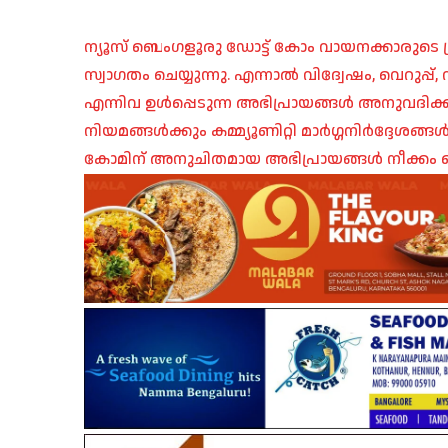
ന്യൂസ് ബെംഗളൂരു ഡോട്ട് കോം വായനക്കാരുടെ ശ്
സ്വാഗതം ചെയ്യുന്നു. എന്നാൽ വിദ്വേഷം, വെറുപ്
എന്നിവ ഉൾപ്പെടുന്ന അഭിപ്രായങ്ങൾ അനുവദിക്ക
നിയമങ്ങൾക്കും കമ്മ്യൂണിറ്റി മാർഗ്ഗനിർദ്ദേശങ്
കോമിന് അനുചിതമായ അഭിപ്രായങ്ങൾ നീക്കം ച