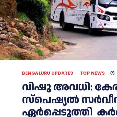
BENGALURU UPDATES
TOP NEWS
വിഷു അവധി: കേരള
സ്പെഷ്യല്‍ സര്‍വ
ഏര്‍പ്പെടുത്തി 