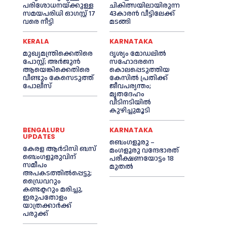
പരിശോധനയ്ക്കുള്ള
ചികിത്സയിലായിരുന്ന
സമയപരിധി ഓഗസ്റ്റ് 17
43കാരന്‍ വീട്ടിലേക്ക്
വരെ നീട്ടി
മടങ്ങി
KERALA
KARNATAKA
മുഖ്യമന്ത്രിക്കെതിരെ
ദൃശ്യം മോഡലിൽ
പോസ്റ്റ്; അര്‍ജുൻ
സഹോദരനെ
ആയെങ്കിക്കെതിരെ
കൊലപ്പെടുത്തിയ
വീണ്ടും കേസെടുത്ത്
കേസിൽ പ്രതിക്ക്
പോലീസ്
ജീവപര്യന്തം;
മൃതദേഹം
വീടിനടിയിൽ
കുഴിച്ചുമൂടി
BENGALURU
KARNATAKA
UPDATES
ബെംഗളൂരു –
കേരള ആർടിസി ബസ്
മംഗളൂരു വന്ദേഭാരത്
ബെംഗളൂരുവിന്
പരീക്ഷണയോട്ടം 18
സമീപം
മുതൽ
അപകടത്തിൽപ്പെട്ടു;
ഡ്രൈവറും
കണ്ടക്ടറും മരിച്ചു,
ഇരുപതോളം
യാത്രക്കാർക്ക്
പരുക്ക്