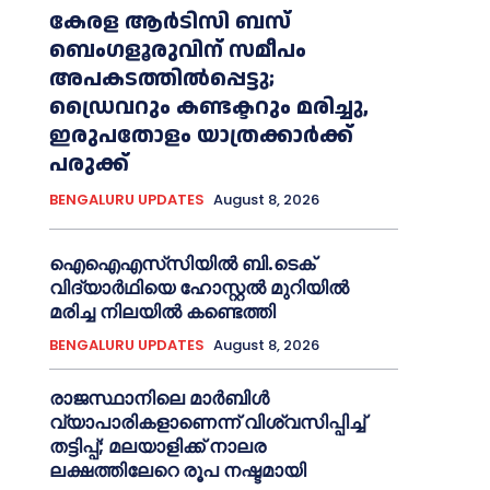
കേരള ആർടിസി ബസ്
ബെംഗളൂരുവിന് സമീപം
അപകടത്തിൽപ്പെട്ടു;
ഡ്രൈവറും കണ്ടക്ടറും മരിച്ചു,
ഇരുപതോളം യാത്രക്കാർക്ക്
പരുക്ക്
BENGALURU UPDATES
August 8, 2026
ഐഐഎസ്‌സിയിൽ ബി.ടെക്
വിദ്യാർഥിയെ ഹോസ്റ്റൽ മുറിയിൽ
മരിച്ച നിലയിൽ കണ്ടെത്തി
BENGALURU UPDATES
August 8, 2026
രാജസ്ഥാനിലെ മാർബിൾ
വ്യാപാരികളാണെന്ന് വിശ്വസിപ്പിച്ച്
തട്ടിപ്പ്; മലയാളിക്ക് നാലര
ലക്ഷത്തിലേറെ രൂപ നഷ്ടമായി