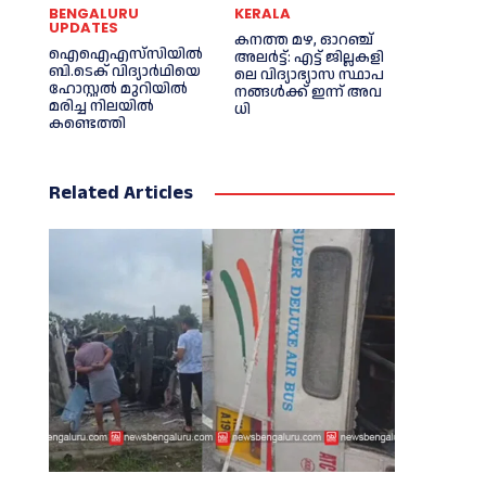
BENGALURU
KERALA
UPDATES
ക​ന​ത്ത മ​ഴ, ഓറഞ്ച്
ഐഐഎസ്‌സിയിൽ
അലർട്ട്: എ​ട്ട് ജി​ല്ല​ക​ളി​
ബി.ടെക് വിദ്യാർഥിയെ
ലെ വി​ദ്യാ​ഭ്യാ​സ സ്ഥാ​പ​
ഹോസ്റ്റൽ മുറിയിൽ
ന​ങ്ങ​ൾ​ക്ക് ഇ​ന്ന് അ​വ​
മരിച്ച നിലയിൽ
ധി
കണ്ടെത്തി
Related Articles