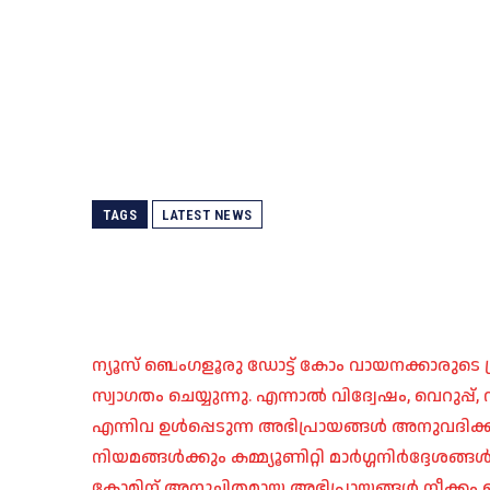
TAGS
LATEST NEWS
ന്യൂസ് ബെംഗളൂരു ഡോട്ട് കോം വായനക്കാരുടെ ശ്
സ്വാഗതം ചെയ്യുന്നു. എന്നാൽ വിദ്വേഷം, വെറുപ്
എന്നിവ ഉൾപ്പെടുന്ന അഭിപ്രായങ്ങൾ അനുവദിക്ക
നിയമങ്ങൾക്കും കമ്മ്യൂണിറ്റി മാർഗ്ഗനിർദ്ദേശങ്
കോമിന് അനുചിതമായ അഭിപ്രായങ്ങൾ നീക്കം ച