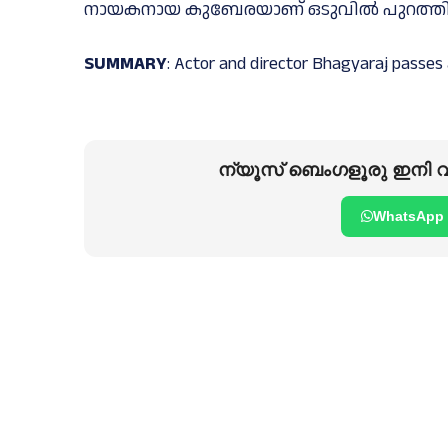
നായകനായ കുബേരയാണ് ഒടുവില്‍ പുറത്തി
SUMMARY
: Actor and director Bhagyaraj passe
ന്യൂസ് ബെംഗളൂരു ഇനി വാ
WhatsApp