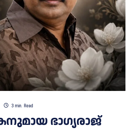
3
min.
Read
നുമായ ഭാഗ്യരാജ്