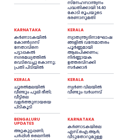
സ്‌നേഹസാന്ത്വനം
പദ്ധതിക്കായി 14.40
കോടി രൂപയുടെ
ഭരണാനുമതി
KARNATAKA
KERALA
കർണാടകയിൽ
സ്വാതന്ത്ര്യദിനാഘോഷ
കോണ്‍ഗ്രസ്
ങ്ങളില്‍ വന്ദേമാതരം
നേതാവിനെ
പൂര്‍ണ്ണമായി
പട്ടാപ്പകല്‍
ആലപിക്കണം;
നഗരമധ്യത്തില്‍
നിര്‍ണ്ണായക
വെടിവെച്ചു കൊന്നു;
ഉത്തരവിറക്കി
പ്രതി പിടിയില്‍
സര്‍ക്കാര്‍
KERALA
KERALA
ചൂരല്‍മലയില്‍
സ്വർണ വിലയില്‍
വീണ്ടും പുലി ഭീതി;
വീണ്ടും വർധനവ്
വീട്ടിലെ
വളര്‍ത്തുനായയെ
പിടികൂടി
BENGALURU
KARNATAKA
UPDATES
കർണാടകയിലെ
അറ്റകുറ്റപ്പണി;
എസ്.ഐ.ആർ;
പർപ്പിൾ ലൈനില്‍
വീടുതോറുമുള്ള