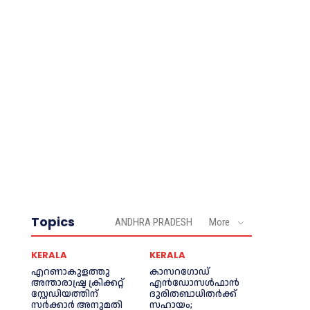
Topics
ANDHRA PRADESH
More
KERALA
KERALA
എറണാകുളത്തു
കാസറഗോഡ്
അന്താരാഷ്ട്ര ക്രിക്കറ്റ്
എന്‍ഡോസള്‍ഫാന്‍
സ്റ്റേഡിയത്തിന്
ദുരിതബാധിതര്‍ക്ക്
സര്‍ക്കാര്‍ അനുമതി
സഹായം;