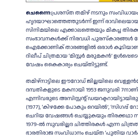
ചെന്നൈ
:പ്രശസ്ത തമിഴ് നടനും സംവിധായക
ഹൃദയാഘാത്തെത്തുടർന്ന് ഇന്ന് രാവിലെയായിര
സിനിമയിലെ എക്കാലത്തെയും മികച്ച തിരക്ക
സംഭാവനകൾക്ക് നിരവധി പുരസ്കാരങ്ങൾ നേ
ഐക്കോണിക് താരങ്ങളില്‍ ഒരാള്‍ കൂടിയാണ്. 
ദിലീപ് ചിത്രമായ ‘മിസ്റ്റർ മരുമകൻ’ ഉൾപ്
വേഷം കൈകാര്യം ചെയ്തിട്ടുണ്ട്.
തമിഴ്‌നാട്ടിലെ ഈറോഡ് ജില്ലയിലെ വെള്
ദമ്പതികളുടെ മകനായി 1953 ജനുവരി 7നാണ
എന്നിവരുടെ അസിസ്റ്റന്റ് ഡയറക്ടറായിട്ടായി
(1977), ‘കിഴക്കേ പോകും റെയിൽ’, ‘സിഗപ്പ്
ചെറിയ വേഷങ്ങൾ ചെയ്യുകയും തിരക്കഥാ സ
1979-ല്‍ സുവരില്ലദ ചിത്തിരകള്‍ എന്ന ചിത്
ഭാരതിരാജ സംവിധാനം ചെയ്ത ‘പുതിയ വാർപ