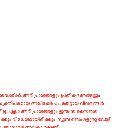
രദ്ധയ്ക്ക്: അഭിപ്രായങ്ങളും പ്രതികരണങ്ങളും
പ്, വ്യക്തിപരമായ അധിക്ഷേപം, തെറ്റായ വിവരങ്ങൾ
ില്ല. എല്ലാ അഭിപ്രായങ്ങളും ഇന്ത്യൻ സൈബർ
ങൾക്കും വിധേയമായിരിക്കും. ന്യൂസ് ബെംഗളൂരു ഡോട്ട്
െയ്യാനുള്ള അവകാശമുണ്ട്.